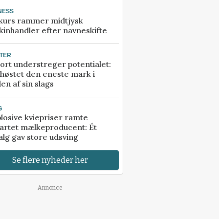
NESS
kurs rammer midtjysk
inhandler efter navneskifte
TER
ort understreger potentialet:
høstet den eneste mark i
en af sin slags
G
losive kviepriser ramte
artet mælkeproducent: Ét
alg gav store udsving
Se flere nyheder her
Annonce