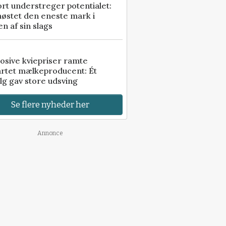
rt understreger potentialet:
høstet den eneste mark i
n af sin slags
osive kviepriser ramte
artet mælkeproducent: Ét
lg gav store udsving
Se flere nyheder her
Annonce