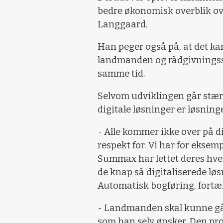
bedre økonomisk overblik ov
Langgaard.
Han peger også på, at det kan
landmanden og rådgivningsse
samme tid.
Selvom udviklingen går stærk
digitale løsninger er løsnin
- Alle kommer ikke over på di
respekt for. Vi har for ekse
Summax har lettet deres hver
de knap så digitaliserede lø
Automatisk bogføring, fortæll
- Landmanden skal kunne gå o
som han selv ønsker. Den proc