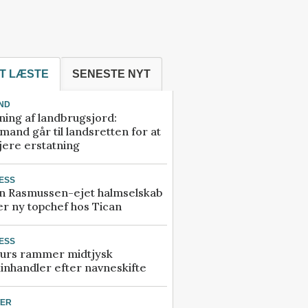
T LÆSTE
SENESTE NYT
ND
ning af landbrugsjord:
and går til landsretten for at
jere erstatning
ESS
n Rasmussen-ejet halmselskab
r ny topchef hos Tican
ESS
urs rammer midtjysk
inhandler efter navneskifte
TER