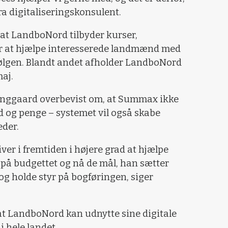
ra digitaliseringskonsulent.
at LandboNord tilbyder kurser,
or at hjælpe interesserede landmænd med
bølgen. Blandt andet afholder LandboNord
aj.
anggaard overbevist om, at Summax ikke
id og penge – systemet vil også skabe
der.
ver i fremtiden i højere grad at hjælpe
på budgettet og nå de mål, han sætter
 og holde styr på bogføringen, siger
at LandboNord kan udnytte sine digitale
i hele landet.