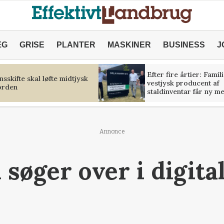
ÆG
GRISE
PLANTER
MASKINER
BUSINESS
J
Efter fire årtier: Famil
sskifte skal løfte midtjysk
vestjysk producent af
orden
staldinventar får ny m
Annonce
øger over i digita