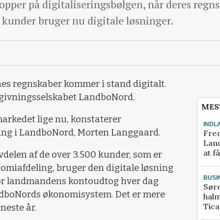
pper på digitaliseringsbølgen, når deres regns
kunder bruger nu digitale løsninger.
es regnskaber kommer i stand digitalt.
dgivningsselskabet LandboNord.
MES
markedet lige nu, konstaterer
INDL
ering i LandboNord, Morten Langgaard.
Fred
Land
at f
vdelen af de over 3.500 kunder, som er
omiafdeling, bruger den digitale løsning
BUSI
or landmandens kontoudtog hver dag
Sør
ndboNords økonomisystem. Det er mere
halm
Tic
neste år.