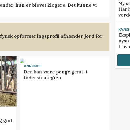
Ny so
ender, hun er blevet klogere. Det kunne vi
Har 
verde
KVÆG
Ekspl
stfynsk opformeringsprofil afhænder jord for
nyst
frava
ANNONCE
Der kan være penge gemt, i
foderstrategien
ig god