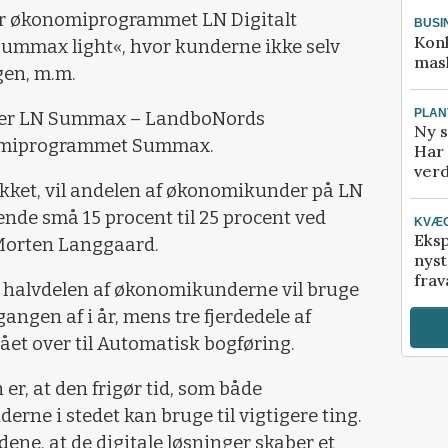
r økonomiprogrammet LN Digitalt
BUSI
Kon
Summax light«, hvor kunderne ikke selv
mask
ngen, m.m.
PLAN
der LN Summax – LandboNords
Ny s
nomiprogrammet Summax.
Har 
verd
likket, vil andelen af økonomikunder på LN
de små 15 procent til 25 procent ved
KVÆ
Eksp
 Morten Langgaard.
nyst
frav
a halvdelen af økonomikunderne vil bruge
ngen af i år, mens tre fjerdedele af
et over til Automatisk bogføring.
 er, at den frigør tid, som både
rne i stedet kan bruge til vigtigere ting.
ne, at de digitale løsninger skaber et