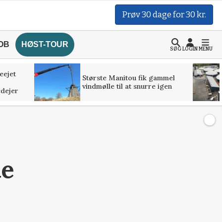
Prøv 30 dage for 30 kr.
OB
HØST-TOUR
SØG
LOGIN
MENU
ieejet
Største Manitou fik gammel
vindmølle til at snurre igen
edejer
le