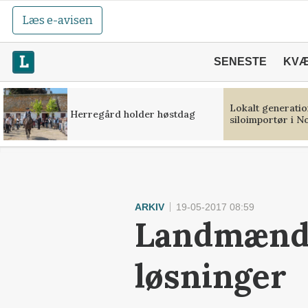
Læs e-avisen
SENESTE
KV
Lokalt generation
Herregård holder høstdag
siloimportør i N
ARKIV
19-05-2017 08:59
Landmænd s
løsninger