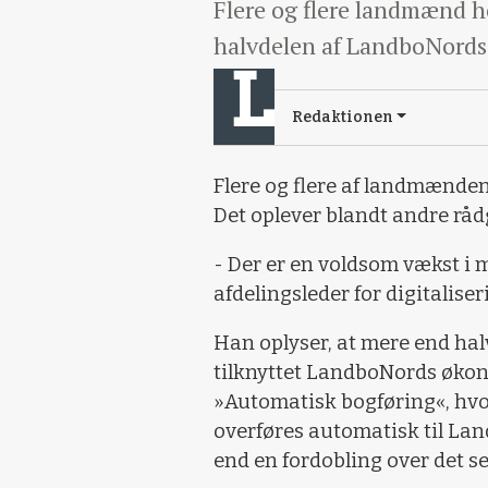
Flere og flere landmænd ho
halvdelen af LandboNords 
Redaktionen
Flere og flere af landmænden
Det oplever blandt andre rå
- Der er en voldsom vækst i 
afdelingsleder for digitalis
Han oplyser, at mere end hal
tilknyttet LandboNords økon
»Automatisk bogføring«, hv
overføres automatisk til La
end en fordobling over det se