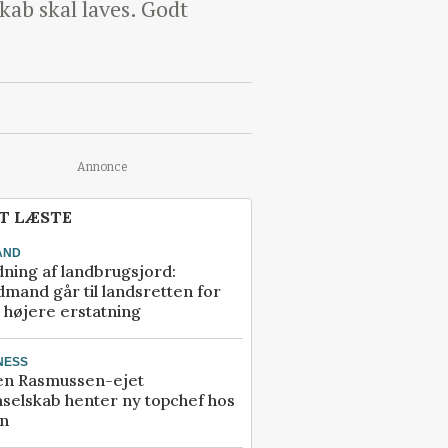
kab skal laves. Godt
Annonce
T LÆSTE
AND
ning af landbrugsjord:
mand går til landsretten for
å højere erstatning
NESS
en Rasmussen-ejet
selskab henter ny topchef hos
an