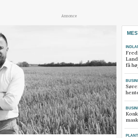
Annonce
MES
INDLA
Fred
Landm
få hø
BUSIN
Søre
hente
BUSIN
Konk
mask
PLAN