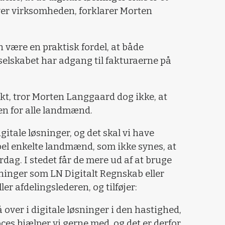
er virksomheden, forklarer Morten
 være en praktisk fordel, at både
lskabet har adgang til fakturaerne på
t, tror Morten Langgaard dog ikke, at
gen for alle landmænd.
gitale løsninger, og det skal vi have
mpel enkelte landmænd, som ikke synes, at
dag. I stedet får de mere ud af at bruge
sninger som LN Digitalt Regnskab eller
er afdelingslederen, og tilføjer:
ver i digitale løsninger i den hastighed,
es hjælper vi gerne med, og det er derfor,