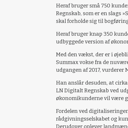
Heraf bruger små 750 kunde
Regnskab, som er en slags »
skal forholde sig til bogføri
Heraf bruger knap 350 kun
udbyggede version af øko
Med den vækst, der er i øjeb
Summax vokse fra de nuværen
udgangen af 2017, vurderer
Han anslår desuden, at cirk
LN Digitalt Regnskab ved udga
økonomikunderne vil være gå
Fordelen ved digitaliseringen
rådgivningsselskabet og kunde
Derudover oplever landmænde