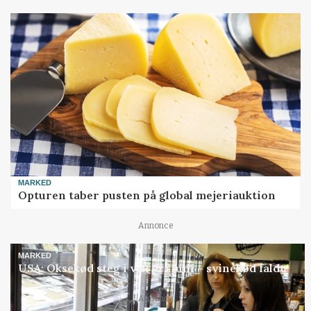
MARKED
Opturen taber pusten på global mejeriauktion
Annonce
MARKED
USA: Oksekød steg i værdi i juni – svinekød faldt
Loading...
Annonce