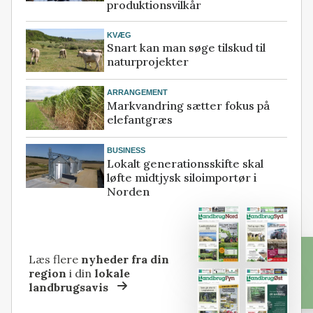
produktionsvilkår
KVÆG
Snart kan man søge tilskud til
naturprojekter
ARRANGEMENT
Markvandring sætter fokus på
elefantgræs
BUSINESS
Lokalt generationsskifte skal
løfte midtjysk siloimportør i
Norden
Læs flere
nyheder fra din
region
i din
lokale
landbrugsavis