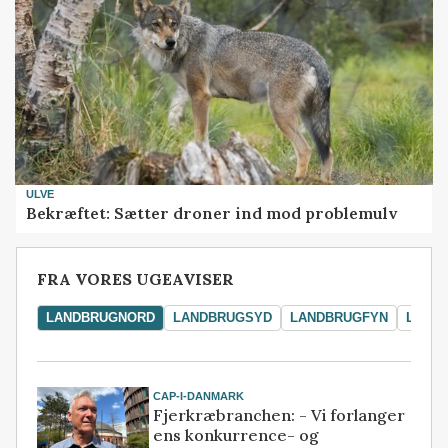
ULVE
Bekræftet: Sætter droner ind mod problemulv
FRA VORES UGEAVISER
LANDBRUGNORD
LANDBRUGSYD
LANDBRUGFYN
LAND
CAP-I-DANMARK
Fjerkræbranchen: - Vi forlanger
ens konkurrence- og