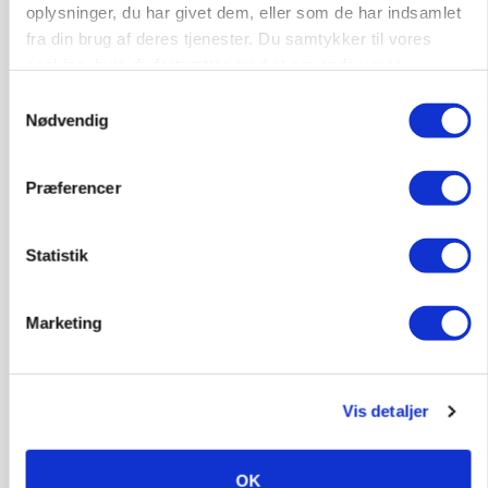
Rørlægger / håndmand søges til
oplysninger, du har givet dem, eller som de har indsamlet
dræn/entreprenørarbejde.
fra din brug af deres tjenester. Du samtykker til vores
cookies, hvis du fortsætter med at anvende vores
Anlæg
Kloak
hjemmeside.
Samtykkevalg
Nødvendig
4690, Haslev
06. aug.
Præferencer
Lastbilchauffør søges til Henrik Haves
Maskinstation
Statistik
Godstransport
4700, Næstved
03. aug.
Marketing
Medarbejdere til griseproduktion
Vis detaljer
Grise
OK