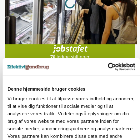
Jobs
i samarbejde med
70
ledige stillinger
Opret agent
Se alle jobs
Elevplads tilbydes ved Ringkøbing /
Denne hjemmeside bruger cookies
Trainee placement Ringkøbing
Vi bruger cookies til at tilpasse vores indhold og annoncer,
Grise
til at vise dig funktioner til sociale medier og til at
analysere vores trafik. Vi deler også oplysninger om din
6950, Ringkøbing
06. aug.
brug af vores website med vores partnere inden for
sociale medier, annonceringspartnere og analysepartnere.
Vores partnere kan kombinere disse data med andre