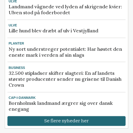
ULVE
Landmand vågnede ved lyden af skrigende kvier:
Ulven stod på foderbordet
ULVE
Lille hund blev dræbt af ulv i Vestjylland
PLANTER
Ny sort understreger potentialet: Har høstet den
eneste mark i verden af sin slags
BUSINESS
32.500 stipladser skifter slagteri: En af landets
største producenter sender nu grisene til Danish
Crown
CAP-I-DANMARK
Bornholmsk landmand ærgrer sig over dansk
enegang
Se flere nyheder her