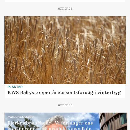
Annonce
PLANTER
KWS Rallys topper årets sortsforsøg i vinterbyg
Annonce
CAP-I-DANMARK
Fjerkræbranchen: - Vi forlanger ens
konkurrence- og produktionsvilkår