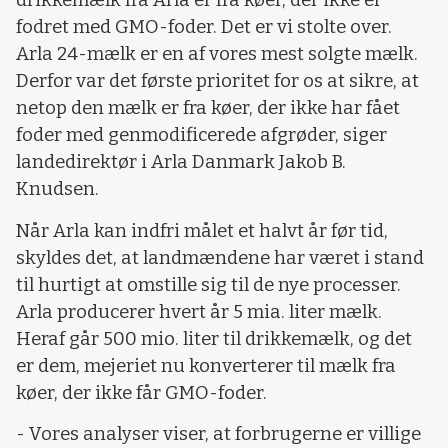
drikkemælk fra Arla er fra køer, der ikke er
fodret med GMO-foder. Det er vi stolte over.
Arla 24-mælk er en af vores mest solgte mælk.
Derfor var det første prioritet for os at sikre, at
netop den mælk er fra køer, der ikke har fået
foder med genmodificerede afgrøder, siger
landedirektør i Arla Danmark Jakob B.
Knudsen.
Når Arla kan indfri målet et halvt år før tid,
skyldes det, at landmændene har været i stand
til hurtigt at omstille sig til de nye processer.
Arla producerer hvert år 5 mia. liter mælk.
Heraf går 500 mio. liter til drikkemælk, og det
er dem, mejeriet nu konverterer til mælk fra
køer, der ikke får GMO-foder.
- Vores analyser viser, at forbrugerne er villige