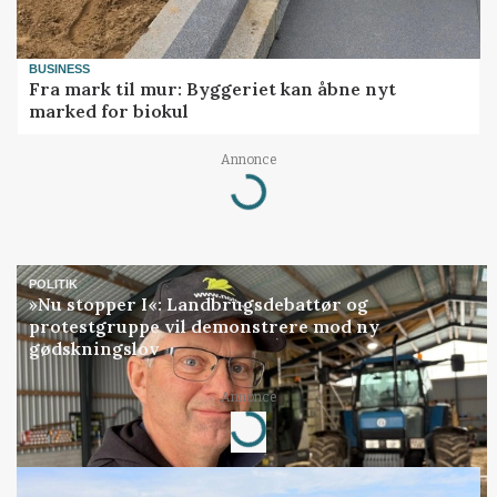
BUSINESS
Fra mark til mur: Byggeriet kan åbne nyt
marked for biokul
Annonce
Loading...
POLITIK
»Nu stopper I«: Landbrugsdebattør og
protestgruppe vil demonstrere mod ny
gødskningslov
Annonce
Loading...