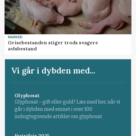
MARKED
Grisebestanden stiger trods svagere
avlsbestand
Vi går i dybden med...
Glyphosat
Glyphosat – gift eller guld? Læs med her, når vi
går i dybden med emnet i over 100
indsigtsgivende artikler om glyphosat.
Nutrifair 2025