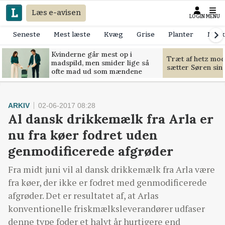
Læs e-avisen
LOGIN
MENU
Seneste
Mest læste
Kvæg
Grise
Planter
Mask
Kvinderne går mest op i
Træt af hetz mo
madspild, men smider lige så
sætter Søren sin g
ofte mad ud som mændene
ARKIV
02-06-2017 08:28
Al dansk drikkemælk fra Arla er
nu fra køer fodret uden
genmodificerede afgrøder
Fra midt juni vil al dansk drikkemælk fra Arla være
fra køer, der ikke er fodret med genmodificerede
afgrøder. Det er resultatet af, at Arlas
konventionelle friskmælksleverandører udfaser
denne type foder et halvt år hurtigere end