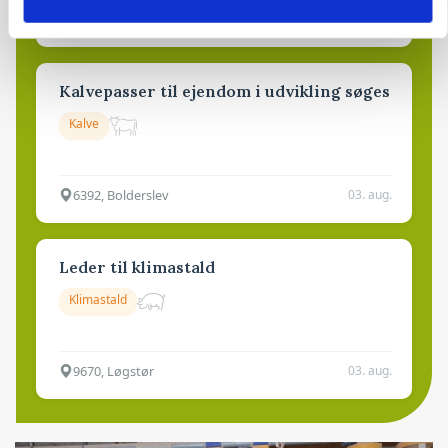
9681, Ranum
03. aug.
Kalvepasser til ejendom i udvikling søges
Kalve
6392, Bolderslev
03. aug.
Leder til klimastald
Klimastald
9670, Løgstør
03. aug.