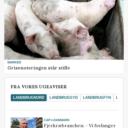
MARKED
Grisenoteringen står stille
FRA VORES UGEAVISER
LANDBRUGNORD
LANDBRUGSYD
LANDBRUGFYN
LAND
CAP-I-DANMARK
Fjerkræbranchen: - Vi forlanger