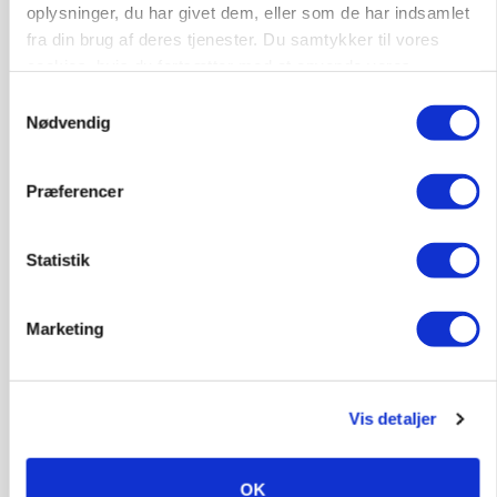
oplysninger, du har givet dem, eller som de har indsamlet
fra din brug af deres tjenester. Du samtykker til vores
cookies, hvis du fortsætter med at anvende vores
MARKED
Grisebestanden stiger trods svagere
hjemmeside.
Samtykkevalg
avlsbestand
Nødvendig
Præferencer
Statistik
Marketing
MARKED
Vis detaljer
Uændret notering: Spæde lyspunkter i fortsat
presset marked for oksekød
OK