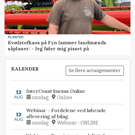
PLANTER
Kvælstofkaos på Fyn lammer landmænds
såplaner: - Jeg føler mig pisset på
KALENDER
Se flere arrangementer
InterCount kursus Online
12
AUG
onsdag
Online
Webinar – Fordelene ved løbende
12
aflevering af bilag
AUG
onsdag
Webinar - ONLINE