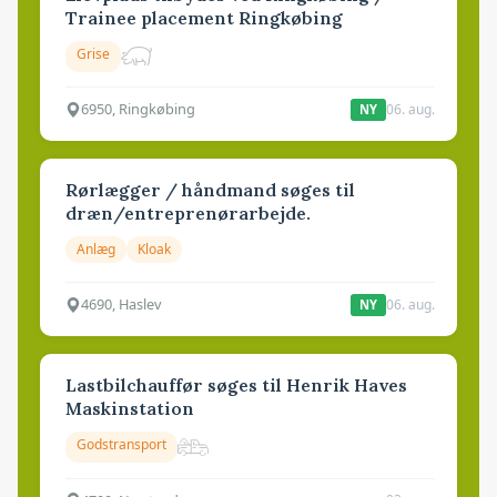
Trainee placement Ringkøbing
Grise
6950, Ringkøbing
06. aug.
NY
Rørlægger / håndmand søges til
dræn/entreprenørarbejde.
Anlæg
Kloak
4690, Haslev
06. aug.
NY
Lastbilchauffør søges til Henrik Haves
Maskinstation
Godstransport