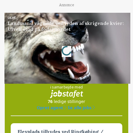
Annonce
ULVE
Landmand vågnede ved lyden af skrigende kvier:
Ulven stod på foderbordet
Loading...
Annonce
Jobs
i samarbejde med
76
ledige stillinger
Opret agent
Se alle jobs
Elevplads tilbydes ved Ringkøbing /