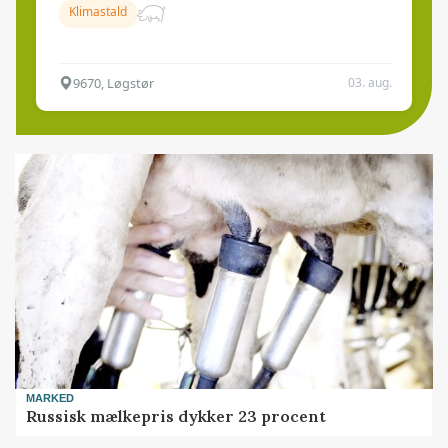
Klimastald
9670, Løgstør
03. aug.
MARKED
Russisk mælkepris dykker 23 procent