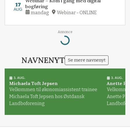
Webinar – Kom i gang med digital
17
bogføring
AUG
mandag
Webinar - ONLINE
Annonce
Loading...
NAVNENYT
Se mere navnenyt
3. AUG.
3. AUG.
Michaela Toft Jepsen
Anette Pl
Velkommen til økonomiassistent trainee
Velkommen 
Michaela Toft Jepsen hos Østdansk
Anette Pl
Landboforening
Landbofor