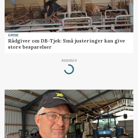
GRISE
Rådgiver om DB-Tjek: Små justeringer kan give
store besparelser
Annonce
Loading...