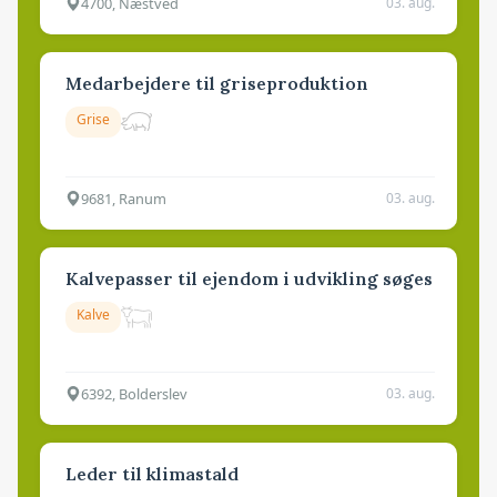
4700, Næstved
03. aug.
Medarbejdere til griseproduktion
Grise
9681, Ranum
03. aug.
Kalvepasser til ejendom i udvikling søges
Kalve
6392, Bolderslev
03. aug.
Leder til klimastald