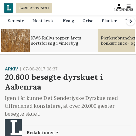
Læs e-avisen
LOGIN
MENU
Seneste
Mest læste
Kvæg
Grise
Planter
Mask
KWS Rallys topper årets
Fjerkræbranchen:
sortsforsøg i vinterbyg
konkurrence- og
ARKIV
07-06-2017 08:37
20.600 besøgte dyrskuet i
Aabenraa
Igen i år kunne Det Sønderjyske Dyrskue med
tilfredshed konstatere, at over 20.000 gæster
besøgte skuet.
Redaktionen