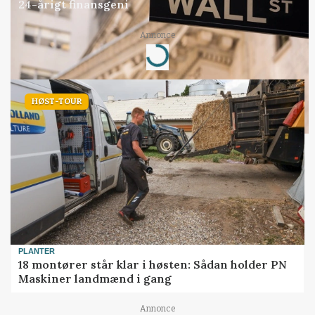
24-årigt finansgeni
Annonce
Loading...
HØST-TOUR
PLANTER
18 montører står klar i høsten: Sådan holder PN
Maskiner landmænd i gang
Annonce