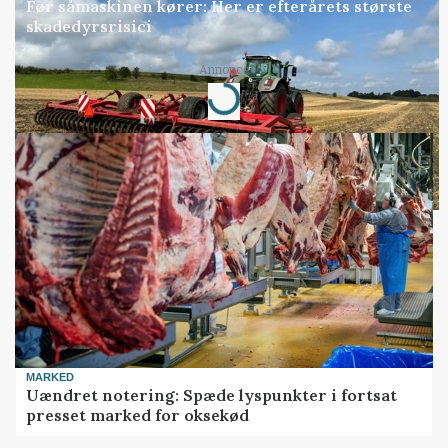
Før såmaskinen kører: Her er efterårets største
skadedyrsrisici
Annonce
Loading...
MARKED
Uændret notering: Spæde lyspunkter i fortsat
presset marked for oksekød