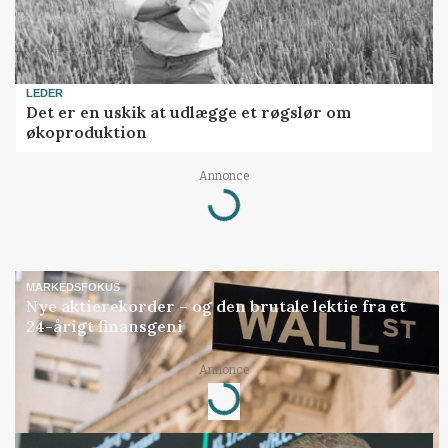
LEDER
Det er en uskik at udlægge et røgslør om
økoproduktion
Annonce
Loading...
MARKEDSFOKUS
Nye aktierekorder – og den brutale lektie fra et
24-årigt finansgeni
Annonce
Loading...