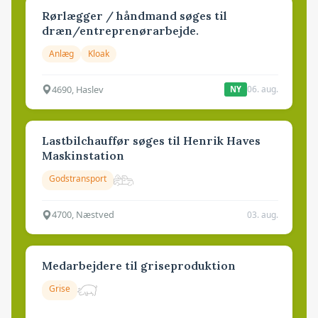
Rørlægger / håndmand søges til
dræn/entreprenørarbejde.
Anlæg
Kloak
4690, Haslev
06. aug.
NY
Lastbilchauffør søges til Henrik Haves
Maskinstation
Godstransport
4700, Næstved
03. aug.
Medarbejdere til griseproduktion
Grise