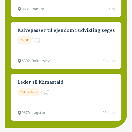
9681, Ranum
03. aug.
Kalvepasser til ejendom i udvikling søges
Kalve
6392, Bolderslev
03. aug.
Leder til klimastald
Klimastald
9670, Løgstør
03. aug.