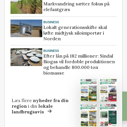
Markvandring sætter fokus på
elefantgræs
BUSINESS
Lokalt generationsskifte skal
løfte midtjysk siloimportør i
Norden
BUSINESS
Efter lån på 182 millioner: Sindal
Biogas vil fordoble produktionen
og behandle 800.000 ton
biomasse
Læs flere
nyheder fra din
region
i din
lokale
landbrugsavis