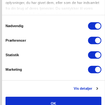
oplysninger, du har givet dem, eller som de har indsamlet
fra din brug af deres tjenester. Du samtykker til vores
cookies, hvis du fortsætter med at anvende vores
hjemmeside.
Samtykkevalg
Nødvendig
MARKEDSFOKUS
Prisgab på 20 kroner pr. kg vokser: Polsk kylling
presser markedet
Præferencer
Statistik
Marketing
Vis detaljer
GRISE
OK