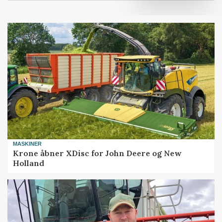
MASKINER
Krone åbner XDisc for John Deere og New
Holland