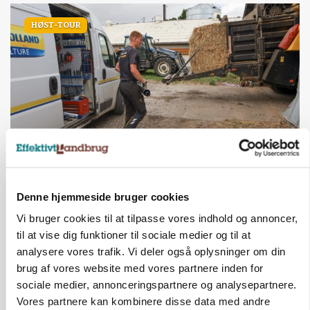
HØST-TOUR
PLANTER
18 montører står klar i høsten: Sådan holder PN
Denne hjemmeside bruger cookies
Maskiner landmænd i gang
Vi bruger cookies til at tilpasse vores indhold og annoncer,
til at vise dig funktioner til sociale medier og til at
analysere vores trafik. Vi deler også oplysninger om din
brug af vores website med vores partnere inden for
sociale medier, annonceringspartnere og analysepartnere.
Vores partnere kan kombinere disse data med andre