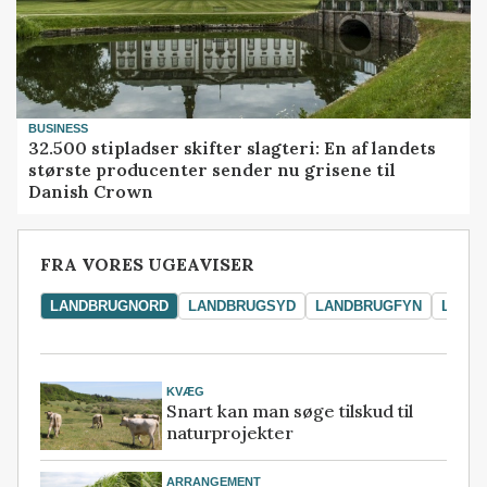
BUSINESS
32.500 stipladser skifter slagteri: En af landets
største producenter sender nu grisene til
Danish Crown
FRA VORES UGEAVISER
LANDBRUGNORD
LANDBRUGSYD
LANDBRUGFYN
LAND
KVÆG
Snart kan man søge tilskud til
naturprojekter
ARRANGEMENT