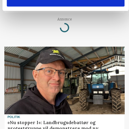
Rådgiver om DB-Tjek: Små justeringer kan give
store besparelser
Annonce
Loading...
POLITIK
»Nu stopper I«: Landbrugsdebattør og
protestgruppe vil demonstrere mod ny