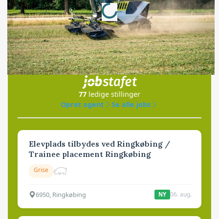
Jobs
i samarbejde med
77
ledige stillinger
Opret agent
Se alle jobs
Elevplads tilbydes ved Ringkøbing /
Trainee placement Ringkøbing
Grise
6950, Ringkøbing
06. aug.
NY