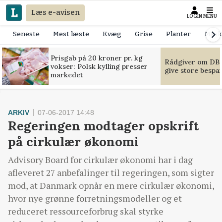
Læs e-avisen
LOGIN
MENU
Seneste
Mest læste
Kvæg
Grise
Planter
Mask
Prisgab på 20 kroner pr. kg
Rådgiver om DB-
vokser: Polsk kylling presser
give store bespa
markedet
ARKIV
07-06-2017 14:48
Regeringen modtager opskrift
på cirkulær økonomi
Advisory Board for cirkulær økonomi har i dag
afleveret 27 anbefalinger til regeringen, som sigter
mod, at Danmark opnår en mere cirkulær økonomi,
hvor nye grønne forretningsmodeller og et
reduceret ressourceforbrug skal styrke