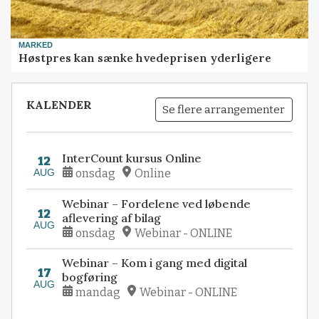
MARKED
Høstpres kan sænke hvedeprisen yderligere
KALENDER
Se flere arrangementer
InterCount kursus Online
12
AUG
onsdag
Online
Webinar – Fordelene ved løbende
12
aflevering af bilag
AUG
onsdag
Webinar - ONLINE
Webinar – Kom i gang med digital
17
bogføring
AUG
mandag
Webinar - ONLINE