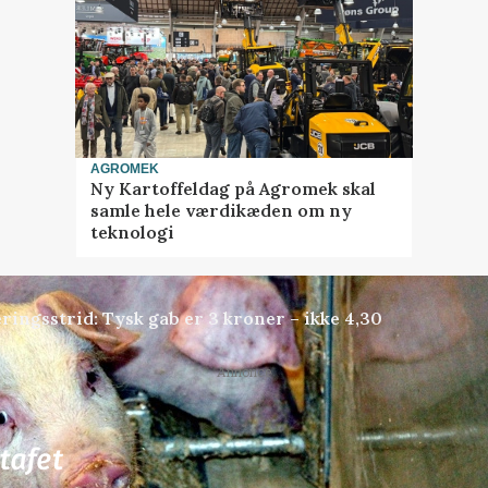
AGROMEK
Ny Kartoffeldag på Agromek skal
samle hele værdikæden om ny
teknologi
ringsstrid: Tysk gab er 3 kroner – ikke 4,30
Annonce
81
ledige stillinger