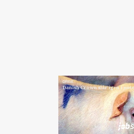
GRISE
Danish Crown slår igen i note
Jobs
i samarbejde med