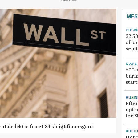
MES
BUSIN
32.50
af la
sende
KVÆG
500-6
barm
start
BUSIN
Efter
opfo
for 8
tale lektie fra et 24-årigt finansgeni
KULT
Herr