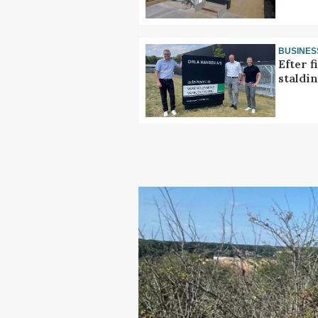
BUSINES
Efter f
staldi