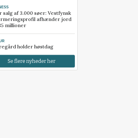
NESS
r salg af 3.000 søer: Vestfynsk
rmeringsprofil afhænder jord
85 millioner
UR
regård holder høstdag
Se flere nyheder her