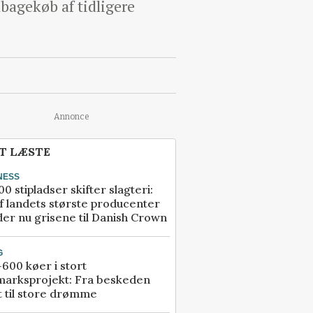
lbagekøb af tidligere
Annonce
T LÆSTE
NESS
00 stipladser skifter slagteri:
f landets største producenter
er nu grisene til Danish Crown
G
600 køer i stort
marksprojekt: Fra beskeden
t til store drømme