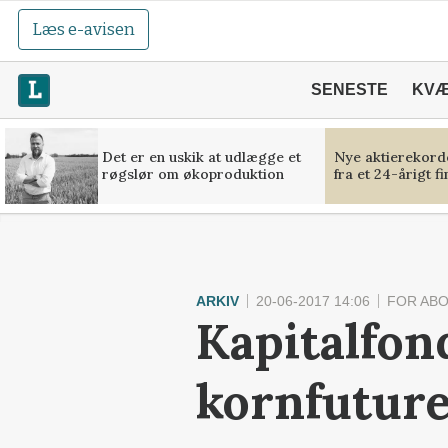
Læs e-avisen
SENESTE
KV
Det er en uskik at udlægge et
Nye aktierekorde
røgslør om økoproduktion
fra et 24-årigt f
ARKIV
20-06-2017 14:06
FOR AB
Kapitalfond
kornfutur