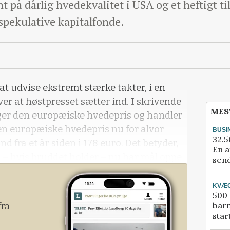
 på dårlig hvedekvalitet i USA og et heftigt ti
spekulative kapitalfonde.
t udvise ekstremt stærke takter, i en
er at høstpresset sætter ind. I skrivende
MES
gger den europæiske hvedepris og handler
den europæiske hvedepris nu for alvor
BUSI
32.5
 fra et år siden i 178 euro. Det betyder,
En a
 – hvis bruddet holder – nu har mål oppe
send
Det vil i givet fald svare til en salgspris
en af 135 kroner.
KVÆ
500-
bar
fra
star