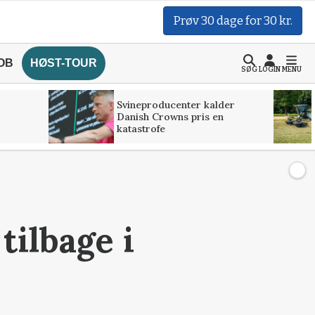
Prøv 30 dage for 30 kr.
OB
HØST-TOUR
SØG
LOGIN
MENU
Svineproducenter kalder
Danish Crowns pris en
katastrofe
tilbage i