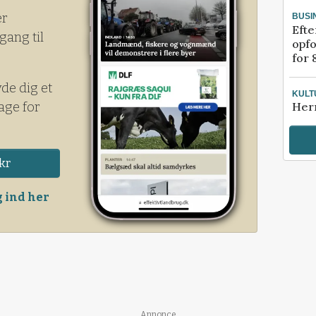
er
BUSI
Efte
gang til
opfo
for 
yde dig et
KULT
age for
Her
kr
 ind her
Annonce