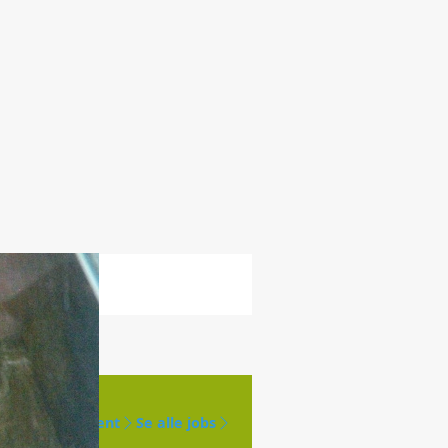
Opret agent
Se alle jobs