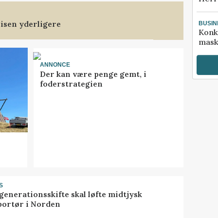
isen yderligere
BUSIN
Konk
mask
ANNONCE
Der kan være penge gemt, i
foderstrategien
S
generationsskifte skal løfte midtjysk
portør i Norden