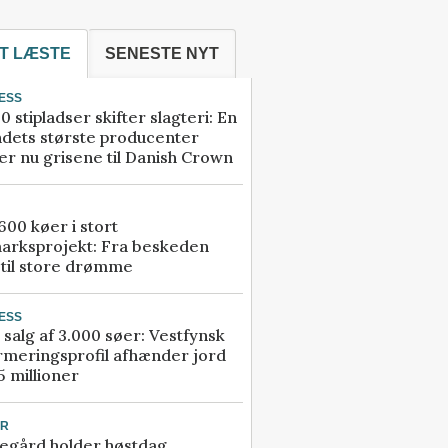
T LÆSTE
SENESTE NYT
ESS
0 stipladser skifter slagteri: En
ndets største producenter
r nu grisene til Danish Crown
00 køer i stort
arksprojekt: Fra beskeden
 til store drømme
ESS
 salg af 3.000 søer: Vestfynsk
rmeringsprofil afhænder jord
5 millioner
UR
egård holder høstdag