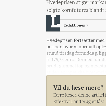
Hvedeprisen stiger markant
solgte kornfutures blandt 
Redaktionen
Hvedeprisen fortsætter med a
periode hvor vi normalt oplev
stund tirsdag formiddag, li
til 179,75 euro. Dermed har 
brudt gammel top og modstand
at den europæiske hvedepris
ved toppe fra 2015 i 206 euro. 
for danske landmænd i omegn
Vil du læse mere?
Kære læser, denne artikel 
Effektivt Landbrug er låst.