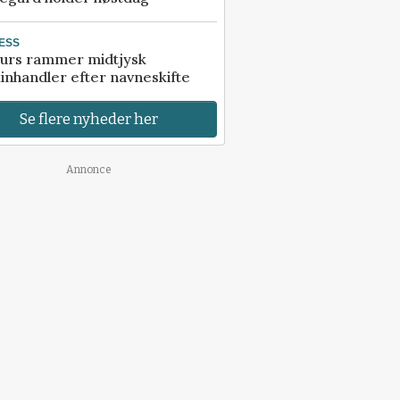
ESS
urs rammer midtjysk
inhandler efter navneskifte
Se flere nyheder her
Annonce