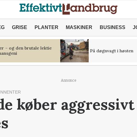
ÆG
GRISE
PLANTER
MASKINER
BUSINESS
J
r – og den brutale lektie
På døgnvagt i høsten
inansgeni
Annonce
ONNENTER
e køber aggressivt 
es