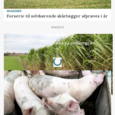
MASKINER
Forserie til selvkørende skårlægger afprøves i år
Annonce
ARRANGEMENT
Markvandring sætter fokus på elefantgræs
Loading...
Annonce