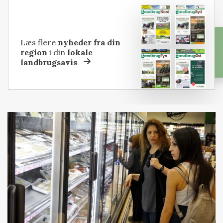
Læs flere
nyheder fra din
region
i din
lokale
landbrugsavis