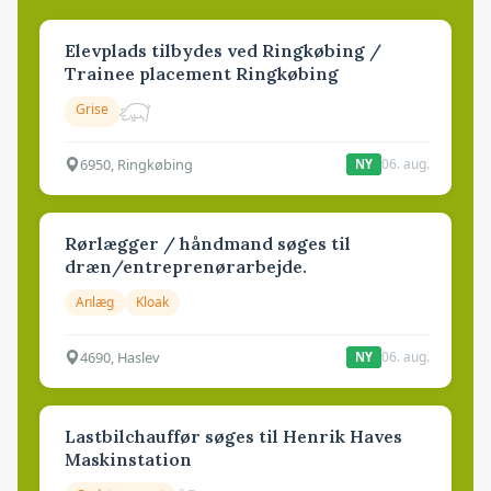
Elevplads tilbydes ved Ringkøbing /
Trainee placement Ringkøbing
Grise
6950, Ringkøbing
06. aug.
NY
Rørlægger / håndmand søges til
dræn/entreprenørarbejde.
Anlæg
Kloak
4690, Haslev
06. aug.
NY
Lastbilchauffør søges til Henrik Haves
Maskinstation