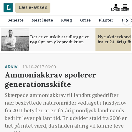
Læs e-avisen
LOGIN
MENU
Seneste
Mest læste
Kvæg
Grise
Planter
Mask
Det er en uskik at udlægge et
Nye aktierekorde
røgslør om økoproduktion
fra et 24-årigt f
ARKIV
13-10-2017 06:00
Ammoniakkrav spolerer
generationsskifte
Skærpede ammoniakkrav til landbrugsbedrifter
nær beskyttede naturområder vedtaget i husdyrlov
fra 2011 betyder, at en 65-årig nordjysk landmands
bedrift lever på lånt tid. En udvidet stald fra 2006 er
tæt på intet værd, da stalden aldrig vil kunne leve