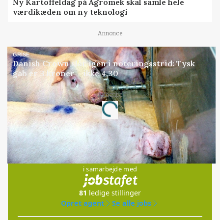
Ny Kartoffeldag på Agromek skal samle hele
værdikæden om ny teknologi
Annonce
GRISE
Danish Crown slår igen i noteringsstrid: Tysk
gab er 3 kroner – ikke 4,30
Annonce
Loading...
Jobs
i samarbejde med
81
ledige stillinger
Opret agent
Se alle jobs