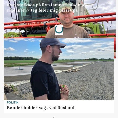
Kvælstofkaos på Fyn lammer landmænds
såplaner: - Jeg føler mig pisset på
Loading...
Annonce
POLITIK
Bønder holder vagt ved Rusland