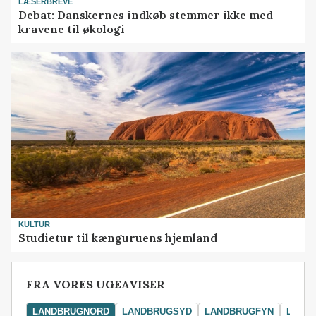
LÆSERBREVE
Debat: Danskernes indkøb stemmer ikke med
kravene til økologi
KULTUR
Studietur til kænguruens hjemland
FRA VORES UGEAVISER
LANDBRUGNORD
LANDBRUGSYD
LANDBRUGFYN
LAND