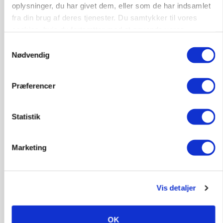
BUSINESS
oplysninger, du har givet dem, eller som de har indsamlet
Lave grisepriser og nye regler øger landbobanks
fra din brug af deres tjenester. Du samtykker til vores
forsigtighed
cookies, hvis du fortsætter med at anvende vores
hjemmeside.
Samtykkevalg
Nødvendig
Præferencer
Statistik
Marketing
LEDER
Det er en uskik at udlægge et røgslør om
økoproduktion
Vis detaljer
HØST-TOUR
OK