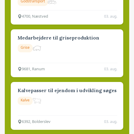
Godstransport
4700, Næstved
03. aug.
Medarbejdere til griseproduktion
Grise
9681, Ranum
03. aug.
Kalvepasser til ejendom i udvikling søges
Kalve
6392, Bolderslev
03. aug.