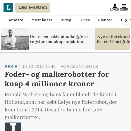
Læs e-avisen
LOGIN
MENU
Seneste
Mest læste
Kvæg
Grise
Planter
Mask
Det er en uskik at udlægge et
Nye aktierekorde
røgslør om økoproduktion
fra et 24-årigt f
ARKIV
13-10-2017 13:40
FOR ABONNENTER
Foder- og malkerobotter for
knap 4 millioner kroner
Ronald Wolters og hans far er blandt de første i
Holland, som har købt Lelys nye foderrobot, der
kom frem i 2014. Desuden har de fire Lely-
malkerobotter.