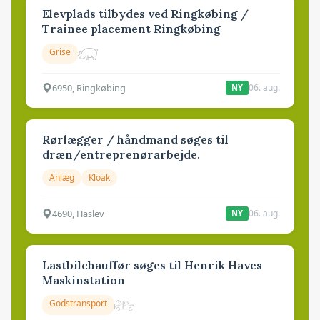
Elevplads tilbydes ved Ringkøbing /
Trainee placement Ringkøbing
Grise
6950, Ringkøbing
06. aug.
NY
Rørlægger / håndmand søges til
dræn/entreprenørarbejde.
Anlæg
Kloak
4690, Haslev
06. aug.
NY
Lastbilchauffør søges til Henrik Haves
Maskinstation
Godstransport