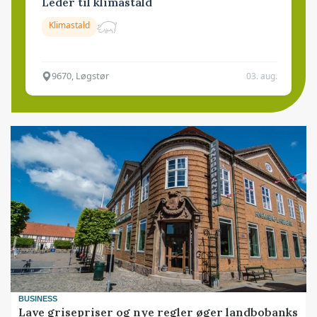
Leder til klimastald
Klimastald
9670, Løgstør
03. aug.
BUSINESS
Lave grisepriser og nye regler øger landbobanks