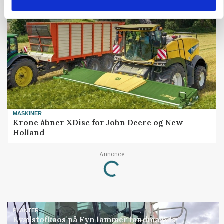
MASKINER
Krone åbner XDisc for John Deere og New
Holland
Loading...
Annonce
PLANTER
Kvælstofkaos på Fyn lammer landmænds