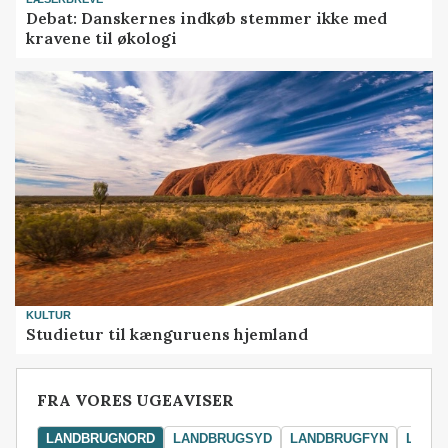
Debat: Danskernes indkøb stemmer ikke med
kravene til økologi
KULTUR
Studietur til kænguruens hjemland
FRA VORES UGEAVISER
LANDBRUGNORD
LANDBRUGSYD
LANDBRUGFYN
LAND