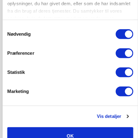
oplysninger, du har givet dem, eller som de har indsamlet
fra din brug af deres tjenester. Du samtykker til vores
MARKED
cookies, hvis du fortsætter med at anvende vores
Grisenoteringen står stille
hjemmeside.
Samtykkevalg
Nødvendig
Præferencer
Statistik
Marketing
BUSINESS
32.500 stipladser skifter slagteri: En af landets
største producenter sender nu grisene til
Vis detaljer
Danish Crown
OK