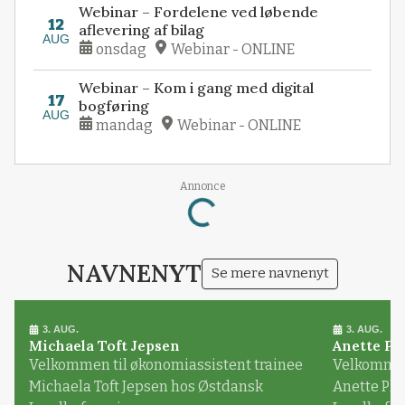
Webinar – Fordelene ved løbende
12
aflevering af bilag
AUG
onsdag
Webinar - ONLINE
Webinar – Kom i gang med digital
17
bogføring
AUG
mandag
Webinar - ONLINE
Loading...
Annonce
NAVNENYT
Se mere navnenyt
3. AUG.
3. AUG.
Michaela Toft Jepsen
Anette Pl
Velkommen til økonomiassistent trainee
Velkommen 
Michaela Toft Jepsen hos Østdansk
Anette Pl