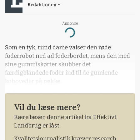
Redaktionen
Annonce
Loading...
Som en tyk, rund dame valser den røde
foderrobot ned ad foderbordet, mens den med
sine gummiskørter skubber det
færdigblandede foder ind til de gumlende
kohoveder på række.
- Mit job er i dag at indstille computerne og at
observere køerne. Ikke andet, fortæller Ronald
Vil du læse mere?
Wolters.
Kære læser, denne artikel fra Effektivt
- Alt her er Lely – også det automatiske
Landbrug er låst.
gylleanlæg.
Kvalitetsjournalistik kræver research,