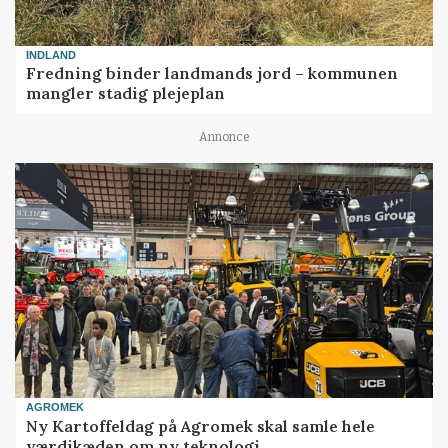
INDLAND
Fredning binder landmands jord – kommunen
mangler stadig plejeplan
Annonce
AGROMEK
Ny Kartoffeldag på Agromek skal samle hele
værdikæden om ny teknologi