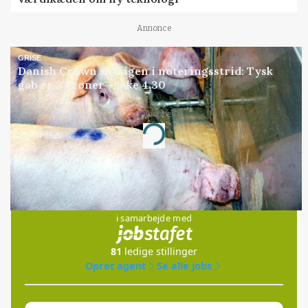
Annonce
GRISE
Danish Crown slår igen i noteringsstrid: Tysk
gab er 3 kroner – ikke 4,30
Annonce
Loading...
Jobs
i samarbejde med
81
ledige stillinger
Opret agent
Se alle jobs