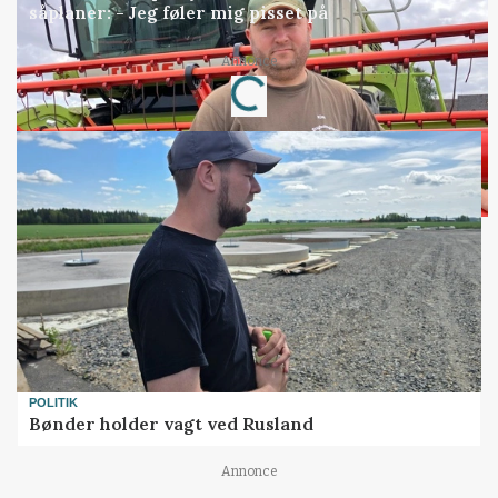
såplaner: - Jeg føler mig pisset på
Loading...
Annonce
POLITIK
Bønder holder vagt ved Rusland
Annonce