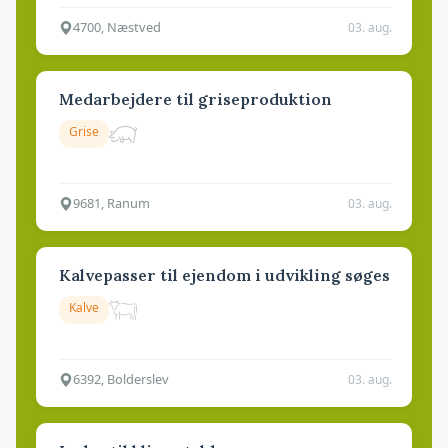
4700, Næstved
03. aug.
Medarbejdere til griseproduktion
Grise
9681, Ranum
03. aug.
Kalvepasser til ejendom i udvikling søges
Kalve
6392, Bolderslev
03. aug.