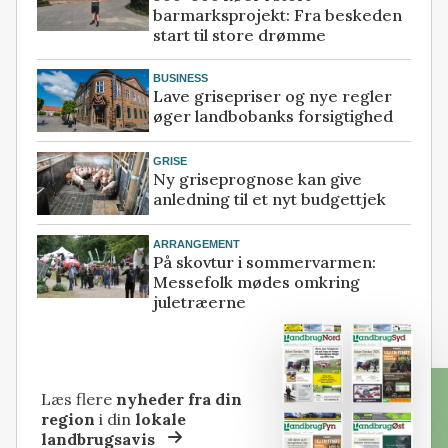
barmarksprojekt: Fra beskeden
start til store drømme
BUSINESS
Lave grisepriser og nye regler
øger landbobanks forsigtighed
GRISE
Ny griseprognose kan give
anledning til et nyt budgettjek
ARRANGEMENT
På skovtur i sommervarmen:
Messefolk mødes omkring
juletræerne
Læs flere
nyheder fra din
region
i din
lokale
landbrugsavis