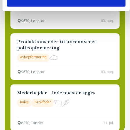
9670, Løgstør
03. aug.
Produktionsleder til nyrenoveret
polteopformering
Avl/opformering
9670, Løgstør
03. aug.
Medarbejder - fodermester søges
Kalve
Grovfoder
6270, Tønder
31. jul.