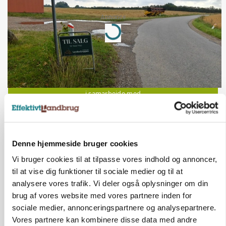
Annonce
Loading...
Jobs
i samarbejde med
79
ledige stillinger
Opret agent
Se alle jobs
Denne hjemmeside bruger cookies
Vi bruger cookies til at tilpasse vores indhold og annoncer,
Lastbilchauffør søges til Henrik Haves
til at vise dig funktioner til sociale medier og til at
Maskinstation
analysere vores trafik. Vi deler også oplysninger om din
brug af vores website med vores partnere inden for
Godstransport
sociale medier, annonceringspartnere og analysepartnere.
Vores partnere kan kombinere disse data med andre
4700, Næstved
03. aug.
NY