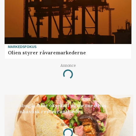
MARKEDSFOKUS
Olien styrer råvaremarkederne
Annonce
Loading...
BUSINESS
Grambogård får oksekød på menuen hos
københavnsk restaurantkæde
Annonce