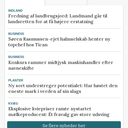
INDLAND
Fredning af landbrugsjord: Landmand går til
landsretten for at få højere erstatning
BUSINESS
Søren Rasmussen-ejet halmselskab henter ny
topchef hos Tican
BUSINESS
Konkurs rammer midtjysk maskinhandler efter
navneskifte
PLANTER
Ny sort understreger potentialet: Har høstet den
eneste mark i verden af sin slags
KVÆG
Eksplosive kviepriser ramte nystartet
mælkeproducent: Ét fravalg gav store udsving
Se flere nyheder her