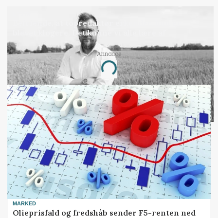
LEDER
Befriende, at topredaktør erkender, hun er
blevet klogere. Det kunne vi alle lære af
Annonce
Loading...
MARKED
Olieprisfald og fredshåb sender F5-renten ned