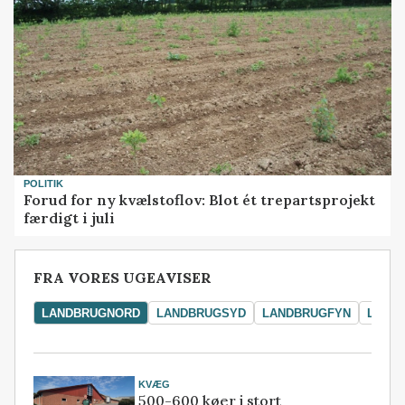
POLITIK
Forud for ny kvælstoflov: Blot ét trepartsprojekt
færdigt i juli
FRA VORES UGEAVISER
LANDBRUGNORD
LANDBRUGSYD
LANDBRUGFYN
LAND
KVÆG
500-600 køer i stort