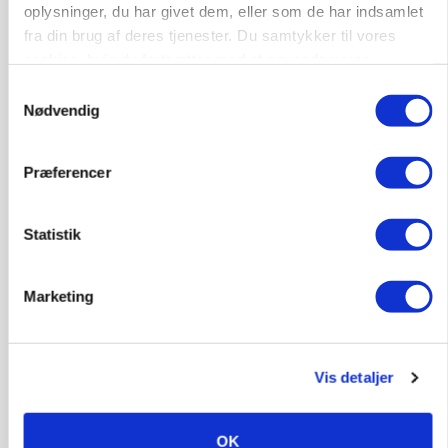
oplysninger, du har givet dem, eller som de har indsamlet
fra din brug af deres tjenester. Du samtykker til vores
cookies, hvis du fortsætter med at anvende vores
Medarbejdere til griseproduktion
hjemmeside.
Samtykkevalg
Grise
Nødvendig
9681, Ranum
03. aug.
Præferencer
Statistik
Kalvepasser til ejendom i udvikling søges
Kalve
Marketing
6392, Bolderslev
03. aug.
Vis detaljer
Leder til klimastald
OK
Klimastald