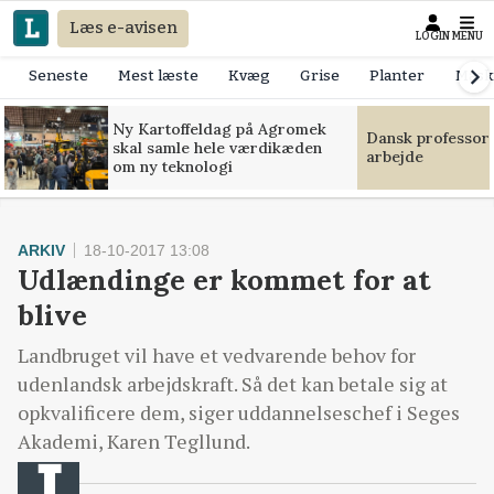
Læs e-avisen
LOGIN
MENU
Seneste
Mest læste
Kvæg
Grise
Planter
Mask
Ny Kartoffeldag på Agromek
Dansk professor
skal samle hele værdikæden
arbejde
om ny teknologi
ARKIV
18-10-2017 13:08
Udlændinge er kommet for at
blive
Landbruget vil have et vedvarende behov for
udenlandsk arbejdskraft. Så det kan betale sig at
opkvalificere dem, siger uddannelseschef i Seges
Akademi, Karen Tegllund.