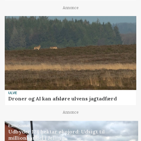
Annonce
ULVE
Droner og AI kan afsløre ulvens jagtadfærd
Annonce
EJENDOMME
Udbyder 128 hektar økojord: Udsigt til
millionhandel i Jelling