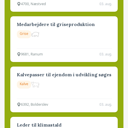
4700, Næstved
03. aug.
Medarbejdere til griseproduktion
Grise
9681, Ranum
03. aug.
Kalvepasser til ejendom i udvikling søges
Kalve
6392, Bolderslev
03. aug.
Leder til klimastald