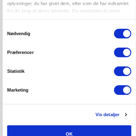
oplysninger, du har givet dem, eller som de har indsamlet
fra din brug af deres tjenester. Du samtykker til vores
cookies, hvis du fortsætter med at anvende vores
MARKED
hjemmeside.
Grisebestanden stiger trods svagere
Samtykkevalg
avlsbestand
Nødvendig
Præferencer
Statistik
Marketing
Vis detaljer
MARKED
Uændret notering: Spæde lyspunkter i fortsat
presset marked for oksekød
OK