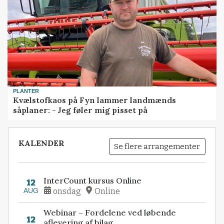
PLANTER
Kvælstofkaos på Fyn lammer landmænds
såplaner: - Jeg føler mig pisset på
KALENDER
Se flere arrangementer
InterCount kursus Online
12
AUG
onsdag
Online
Webinar – Fordelene ved løbende
12
aflevering af bilag