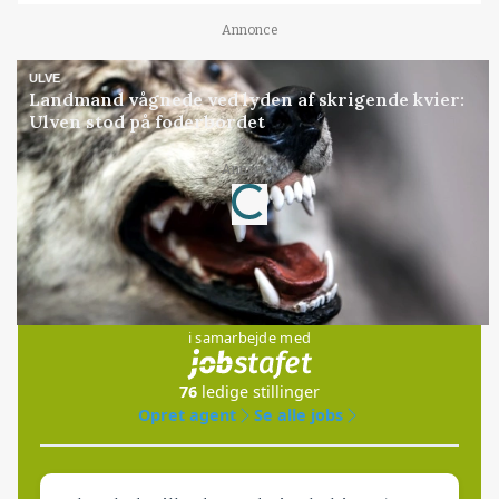
Annonce
ULVE
Landmand vågnede ved lyden af skrigende kvier:
Ulven stod på foderbordet
Loading...
Annonce
Jobs
i samarbejde med
76
ledige stillinger
Opret agent
Se alle jobs