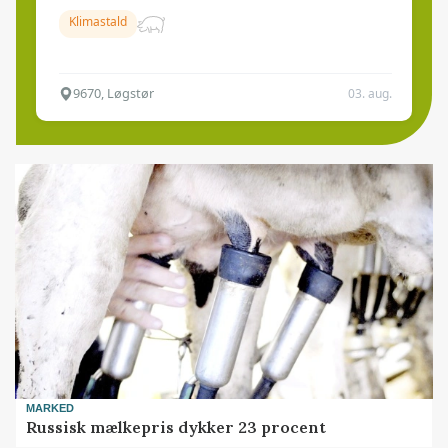
Klimastald
9670, Løgstør
03. aug.
MARKED
Russisk mælkepris dykker 23 procent