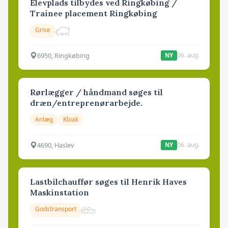
Elevplads tilbydes ved Ringkøbing /
Trainee placement Ringkøbing
Grise
6950, Ringkøbing
06. aug.
NY
Rørlægger / håndmand søges til
dræn/entreprenørarbejde.
Anlæg
Kloak
4690, Haslev
06. aug.
NY
Lastbilchauffør søges til Henrik Haves
Maskinstation
Godstransport