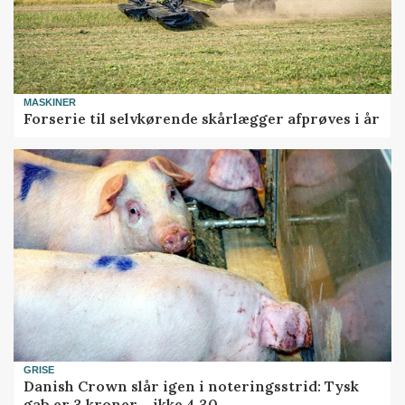
MASKINER
Forserie til selvkørende skårlægger afprøves i år
GRISE
Danish Crown slår igen i noteringsstrid: Tysk
gab er 3 kroner – ikke 4,30