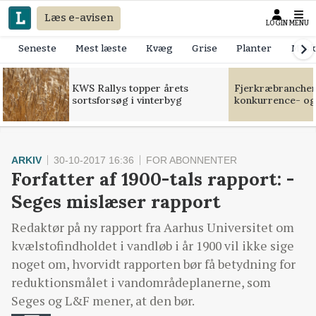
Læs e-avisen
LOGIN
MENU
Seneste
Mest læste
Kvæg
Grise
Planter
Mask
KWS Rallys topper årets
Fjerkræbranchen:
sortsforsøg i vinterbyg
konkurrence- og
ARKIV
30-10-2017 16:36
FOR ABONNENTER
Forfatter af 1900-tals rapport: -
Seges mislæser rapport
Redaktør på ny rapport fra Aarhus Universitet om
kvælstofindholdet i vandløb i år 1900 vil ikke sige
noget om, hvorvidt rapporten bør få betydning for
reduktionsmålet i vandområdeplanerne, som
Seges og L&F mener, at den bør.