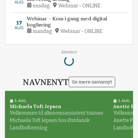
AUG
onsdag
Webinar - ONLINE
Webinar – Kom i gang med digital
17
bogføring
AUG
mandag
Webinar - ONLINE
Loading...
Annonce
NAVNENYT
Se mere navnenyt
3. AUG.
3. AUG.
Michaela Toft Jepsen
Anette Pl
Velkommen til økonomiassistent trainee
Velkommen 
Michaela Toft Jepsen hos Østdansk
Anette Pl
Landboforening
Landbofor