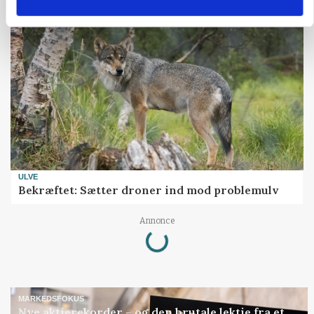
ULVE
Bekræftet: Sætter droner ind mod problemulv
Loading...
Annonce
MARKEDSFOKUS
Nye aktierekorder – og den brutale lektie fra et