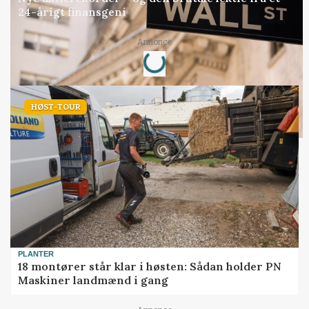
24-årigt finansgeni
Loading...
Annonce
HØST-TOUR
PLANTER
18 montører står klar i høsten: Sådan holder PN
Maskiner landmænd i gang