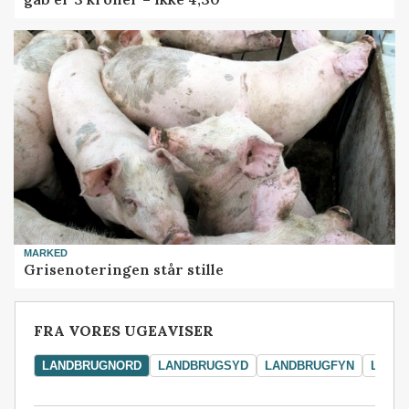
MARKED
Grisenoteringen står stille
FRA VORES UGEAVISER
LANDBRUGNORD
LANDBRUGSYD
LANDBRUGFYN
LAND