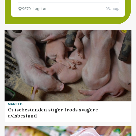
9670, Løgstør
03. aug.
MARKED
Grisebestanden stiger trods svagere
avlsbestand