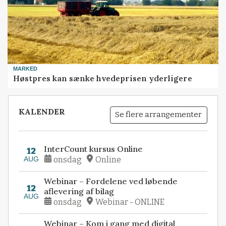
MARKED
Høstpres kan sænke hvedeprisen yderligere
KALENDER
Se flere arrangementer
InterCount kursus Online
12
AUG
onsdag
Online
Webinar – Fordelene ved løbende
12
aflevering af bilag
AUG
onsdag
Webinar - ONLINE
Webinar – Kom i gang med digital