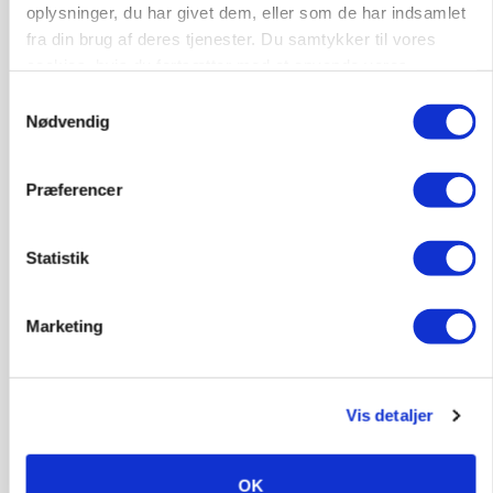
oplysninger, du har givet dem, eller som de har indsamlet
MARKED
fra din brug af deres tjenester. Du samtykker til vores
Uændret notering: Spæde lyspunkter i fortsat
cookies, hvis du fortsætter med at anvende vores
presset marked for oksekød
hjemmeside.
Samtykkevalg
Nødvendig
Præferencer
Statistik
Marketing
ULVE
Bekræftet: Sætter droner ind mod problemulv
Vis detaljer
OK