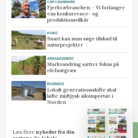
CAP-I-DANMARK
Fjerkræbranchen: - Vi forlanger
ens konkurrence- og
produktionsvilkår
KVÆG
Snart kan man søge tilskud til
naturprojekter
ARRANGEMENT
Markvandring sætter fokus på
elefantgræs
BUSINESS
Lokalt generationsskifte skal
løfte midtjysk siloimportør i
Norden
Læs flere
nyheder fra din
region
i din
lokale