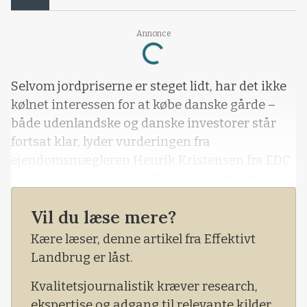
Annonce
Loading...
Selvom jordpriserne er steget lidt, har det ikke
kølnet interessen for at købe danske gårde –
både udenlandske og danske investorer står
fortsat klar, lyder vurderingen fra
ejendomsmægleren Henrik Kristensen fra EDC
Landbrug farms4sales Christiansfeld-afdeling.
- Lige nu er det hovedsageligt kvæggårde og
Vil du læse mere?
planteavlsgårde, der efterspørges. Men der er
Kære læser, denne artikel fra Effektivt
også efterspørgsel efter sogårde med
Landbrug er låst.
smågriseproduktion og slagtesvin, siger
Henrik Kristensen, og tilføjer:
Kvalitetsjournalistik kræver research,
ekspertise og adgang til relevante kilder.