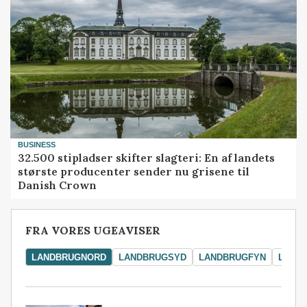
BUSINESS
32.500 stipladser skifter slagteri: En af landets
største producenter sender nu grisene til
Danish Crown
FRA VORES UGEAVISER
LANDBRUGNORD
LANDBRUGSYD
LANDBRUGFYN
LAND