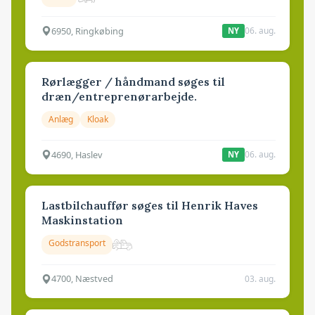
6950, Ringkøbing
06. aug.
NY
Rørlægger / håndmand søges til
dræn/entreprenørarbejde.
Anlæg
Kloak
4690, Haslev
06. aug.
NY
Lastbilchauffør søges til Henrik Haves
Maskinstation
Godstransport
4700, Næstved
03. aug.