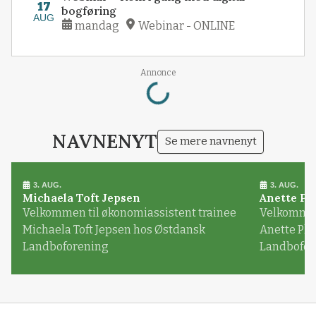
17
bogføring
AUG
mandag
Webinar - ONLINE
Loading...
Annonce
NAVNENYT
Se mere navnenyt
3. AUG.
3. AUG.
Michaela Toft Jepsen
Anette Pl
Velkommen til økonomiassistent trainee
Velkommen 
Michaela Toft Jepsen hos Østdansk
Anette Pl
Landboforening
Landbofor