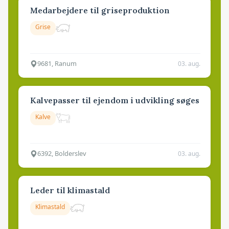
Medarbejdere til griseproduktion
Grise
9681, Ranum
03. aug.
Kalvepasser til ejendom i udvikling søges
Kalve
6392, Bolderslev
03. aug.
Leder til klimastald
Klimastald