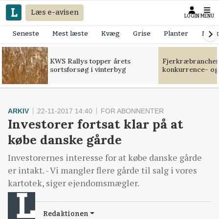
Læs e-avisen
LOGIN
MENU
Seneste
Mest læste
Kvæg
Grise
Planter
Mask
KWS Rallys topper årets
Fjerkræbranchen:
sortsforsøg i vinterbyg
konkurrence- og
ARKIV
22-11-2017 14:40
FOR ABONNENTER
Investorer fortsat klar på at
købe danske gårde
Investorernes interesse for at købe danske gårde
er intakt. - Vi mangler flere gårde til salg i vores
kartotek, siger ejendomsmægler.
Redaktionen