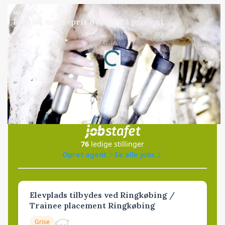
MARKED
Russisk mælkepris dykker 23 procent
Annonce
Loading...
Jobs
i samarbejde med
76
ledige stillinger
Opret agent
Se alle jobs
Elevplads tilbydes ved Ringkøbing /
Trainee placement Ringkøbing
Grise