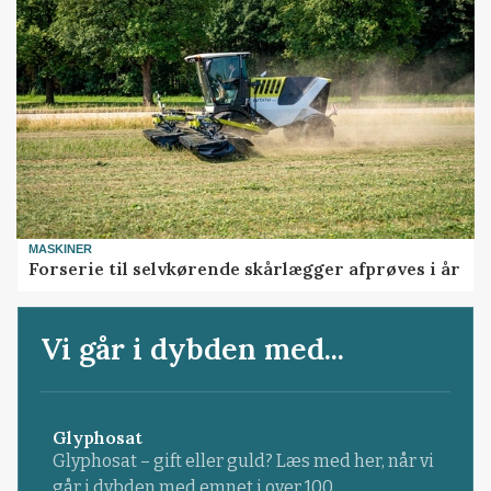
MASKINER
Forserie til selvkørende skårlægger afprøves i år
Vi går i dybden med...
Glyphosat
Glyphosat – gift eller guld? Læs med her, når vi
går i dybden med emnet i over 100