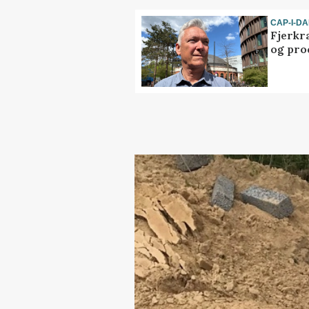
CAP-I-D
Fjerkr
og pro