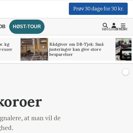
Prøv 30 dage for 30 kr.
OB
HØST-TOUR
SØG
LOGIN
MENU
r. kg
Rådgiver om DB-Tjek: Små
presser
justeringer kan give store
besparelser
økoroer
gnalere, at man vil de
ghed.