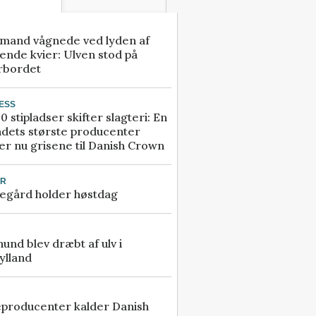
mand vågnede ved lyden af
ende kvier: Ulven stod på
rbordet
ESS
0 stipladser skifter slagteri: En
ndets største producenter
r nu grisene til Danish Crown
UR
egård holder høstdag
 hund blev dræbt af ulv i
ylland
eproducenter kalder Danish