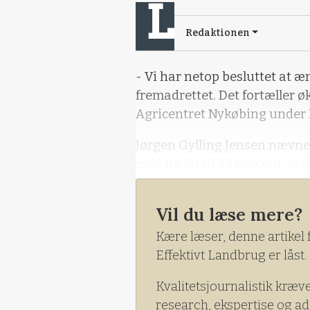
Redaktionen
- Vi har netop besluttet at 
fremadrettet. Det fortæller 
Agricentret Nykøbing under N
Jørgen Gylling Jensen nævner
med fra 20 til 23 procent og 
beregnet på samme sukkerin
Vil du læse mere?
Kære læser, denne artikel 
Effektivt Landbrug er låst.
Kvalitetsjournalistik kræv
research, ekspertise og ad