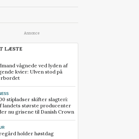
Annonce
T LÆSTE
dmand vågnede ved lyden af
gende kvier: Ulven stod på
erbordet
NESS
00 stipladser skifter slagteri:
f landets største producenter
er nu grisene til Danish Crown
UR
regård holder høstdag