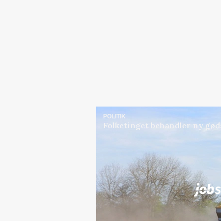
POLITIK
Folketinget behandler ny gød
Jobs
i samarbejde med