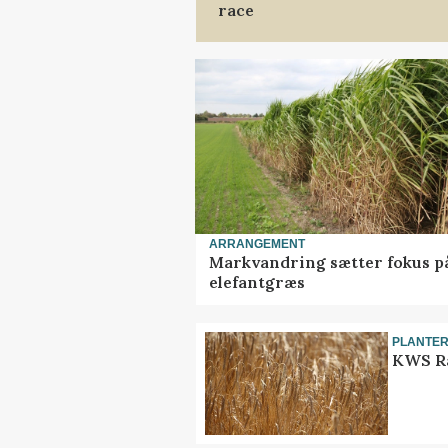
race
ARRANGEMENT
Markvandring sætter fokus p
elefantgræs
PLANTE
KWS Ra