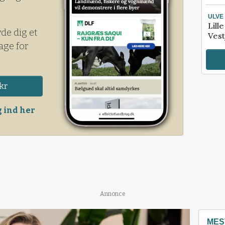
ULVE
Lill
yde dig et
Vest
age for
kr
 ind her
Annonce
MES