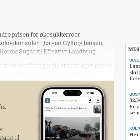
ændre prisen for økosukkerroer
økologikonsulent Jørgen Gylling Jensen,
MES
ordic Sugar til Effektivt Landbrug.
ULVE
 tre hovedårsager til, at man øger prisen
Lan
skri
den samlede pris med cirka 15 procent
fod
dhold og renhed:
BUSI
32.5
En a
fra
send
er
KULT
Her
gang til