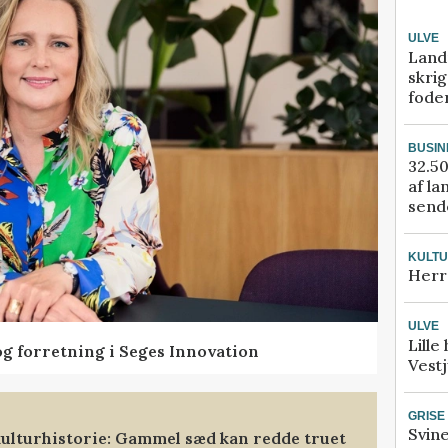
ULVE
Land
skrig
fode
BUSIN
32.50
af la
sende
KULT
Herr
ULVE
Lille
og forretning i Seges Innovation
Vestj
GRISE
Svin
ulturhistorie: Gammel sæd kan redde truet