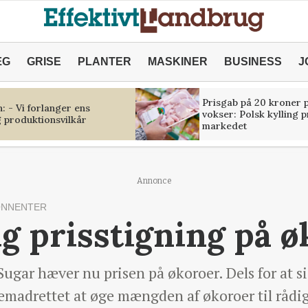
ÆG
GRISE
PLANTER
MASKINER
BUSINESS
J
Prisgab på 20 kroner p
 - Vi forlanger ens
vokser: Polsk kylling 
 produktionsvilkår
markedet
Annonce
ONNENTER
ig prisstigning på 
ugar hæver nu prisen på økoroer. Dels for at si
fremadrettet at øge mængden af økoroer til rådi