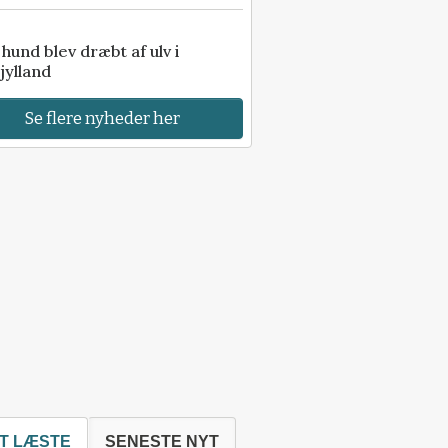
e hund blev dræbt af ulv i
jylland
Se flere nyheder her
T LÆSTE
SENESTE NYT