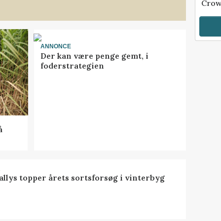
Crow
ANNONCE
Der kan være penge gemt, i
foderstrategien
å
R
llys topper årets sortsforsøg i vinterbyg