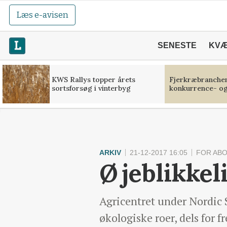
Læs e-avisen
SENESTE
KV
KWS Rallys topper årets
Fjerkræbranchen:
sortsforsøg i vinterbyg
konkurrence- og
ARKIV
21-12-2017 16:05
FOR AB
Øjeblikkel
Agricentret under Nordic S
økologiske roer, dels for 