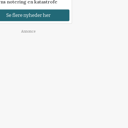
ns notering en katastrofe
Se flere nyheder her
Annonce