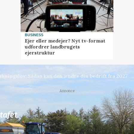
BUSINESS
Ejer eller medejer? Nyt tv-format
udfordrer landbrugets
ejerstruktur
skningslov: Sådan kan den ændre din bedrift fra 2027
Annonce
76
ledige stillinger