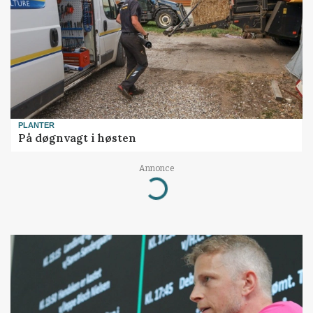
PLANTER
På døgnvagt i høsten
Annonce
Loading...