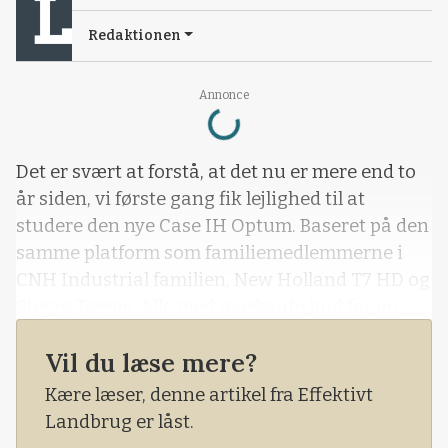
Redaktionen
Annonce
Loading...
Det er svært at forstå, at det nu er mere end to
år siden, vi første gang fik lejlighed til at
studere den nye Case IH Optum. Baseret på den
samme platform som familiemedlemmerne i
CNH Industrial familien, New Holland T7 HD og
Steyrs Terrus. Alle med markante bud for en
traktor med høj motoreffekt i det voksende
Vil du læse mere?
mellemklassemarked for 250-300 hk
traktorer.Optums signatur er det elegante
Kære læser, denne artikel fra Effektivt
design, hvor forlygterne drager blikket og hvor
Landbrug er låst.
Case IH logoet elegant har fundet vej både i