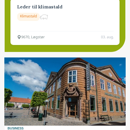
Leder til klimastald
Klimastald
9670, Løgstør
03. aug.
BUSINESS