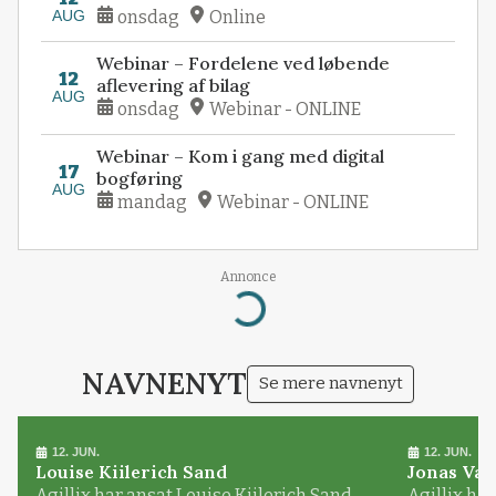
AUG
onsdag
Online
Webinar – Fordelene ved løbende
12
aflevering af bilag
AUG
onsdag
Webinar - ONLINE
Webinar – Kom i gang med digital
17
bogføring
AUG
mandag
Webinar - ONLINE
Annonce
Loading...
NAVNENYT
Se mere navnenyt
12. JUN.
12. JUN.
Louise Kiilerich Sand
Jonas Val
Agillix har ansat Louise Kiilerich Sand
Agillix har