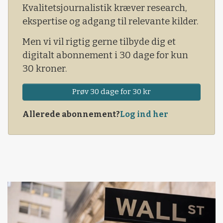
Kvalitetsjournalistik kræver research,
front og på siden. Eneste visuelle mangel er
ekspertise og adgang til relevante kilder.
luftgællerne på siden, fordi den varme
luftstrøm fra motorkølingen i stedet blæses
Men vi vil rigtig gerne tilbyde dig et
direkte op mod forruden og her udfordres
digitalt abonnement i 30 dage for kun
aircon-systemet under varme himmelstrøg. En
30 kroner.
udfordring, systemet dog klarer.
Prøv 30 dage for 30 kr
Allerede abonnement?
Log ind her