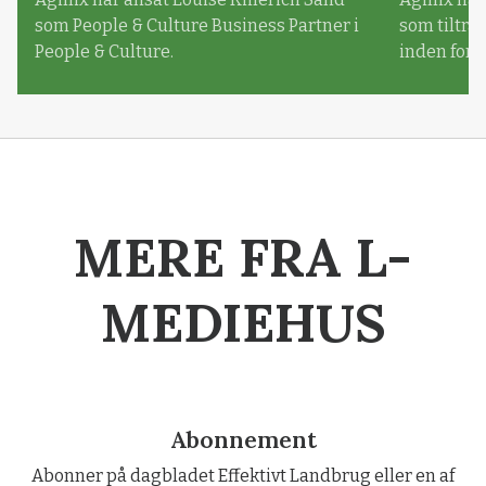
som People & Culture Business Partner i
som tiltr
People & Culture.
inden for
MERE FRA L-
MEDIEHUS
Abonnement
Abonner på dagbladet Effektivt Landbrug eller en af