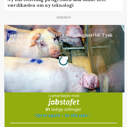
værdikæden om ny teknologi
Annonce
GRISE
Danish Crown slår igen i noteringsstrid: Tysk
gab er 3 kroner – ikke 4,30
Annonce
Loading...
Jobs
i samarbejde med
81
ledige stillinger
Opret agent
Se alle jobs