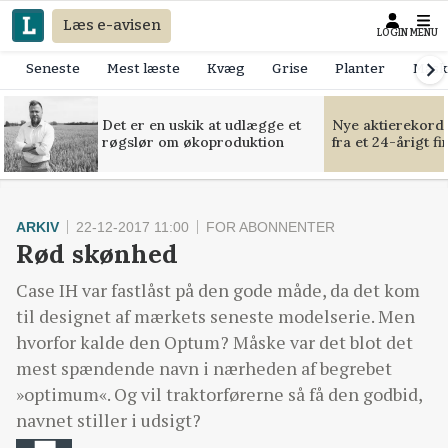
Læs e-avisen
LOGIN
MENU
Seneste
Mest læste
Kvæg
Grise
Planter
Mask
Det er en uskik at udlægge et
Nye aktierekorde
røgslør om økoproduktion
fra et 24-årigt f
ARKIV
22-12-2017 11:00
FOR ABONNENTER
Rød skønhed
Case IH var fastlåst på den gode måde, da det kom
til designet af mærkets seneste modelserie. Men
hvorfor kalde den Optum? Måske var det blot det
mest spændende navn i nærheden af begrebet
»optimum«. Og vil traktorførerne så få den godbid,
navnet stiller i udsigt?