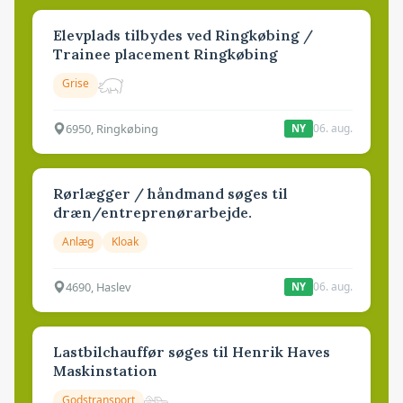
Elevplads tilbydes ved Ringkøbing /
Trainee placement Ringkøbing
Grise
6950, Ringkøbing
06. aug.
NY
Rørlægger / håndmand søges til
dræn/entreprenørarbejde.
Anlæg
Kloak
4690, Haslev
06. aug.
NY
Lastbilchauffør søges til Henrik Haves
Maskinstation
Godstransport