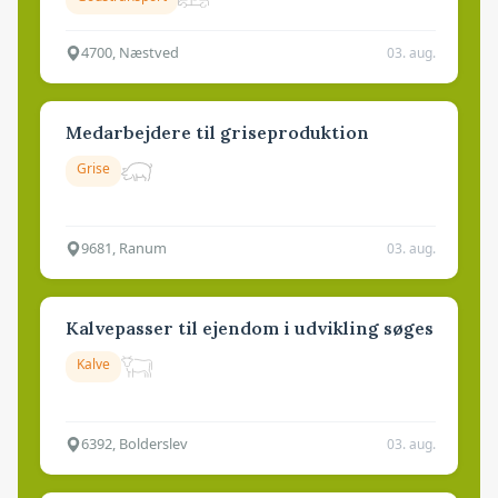
4700, Næstved
03. aug.
Medarbejdere til griseproduktion
Grise
9681, Ranum
03. aug.
Kalvepasser til ejendom i udvikling søges
Kalve
6392, Bolderslev
03. aug.