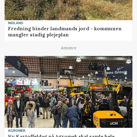
INDLAND
Fredning binder landmands jord – kommunen
mangler stadig plejeplan
Annonce
AGROMEK
Ny Kartoffeldag på Agromek skal samle hele