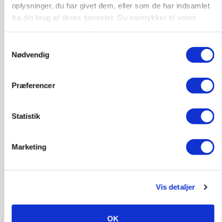
oplysninger, du har givet dem, eller som de har indsamlet
fra din brug af deres tjenester. Du samtykker til vores
cookies, hvis du fortsætter med at anvende vores
MARKED
Grisenoteringen står stille
hjemmeside.
Samtykkevalg
Nødvendig
Præferencer
Statistik
Marketing
BUSINESS
32.500 stipladser skifter slagteri: En af landets
Vis detaljer
største producenter sender nu grisene til
Danish Crown
OK