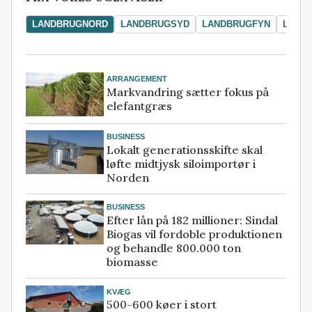
LANDBRUGNORD
LANDBRUGSYD
LANDBRUGFYN
LAND
ARRANGEMENT
Markvandring sætter fokus på
elefantgræs
BUSINESS
Lokalt generationsskifte skal
løfte midtjysk siloimportør i
Norden
BUSINESS
Efter lån på 182 millioner: Sindal
Biogas vil fordoble produktionen
og behandle 800.000 ton
biomasse
KVÆG
500-600 køer i stort