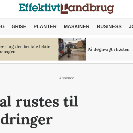
ÆG
GRISE
PLANTER
MASKINER
BUSINESS
J
r – og den brutale lektie
På døgnvagt i høsten
inansgeni
Annonce
l rustes til
ndringer