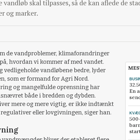
vandløb skal tilpasses, så de kan aflede de sta
r og marker.
om de vandproblemer, klimaforandringer
se på, hvordan vi kommer af med vandet.
MES
 vedligeholde vandløbene bedre, lyder
en, som er formand for Agri Nord.
BUSI
32.5
æring og mangelfulde oprensning har
En a
ndsnævret både i bredden og dybden.
send
ver mere og mere vigtig, er ikke indtænkt
 regulativer eller lovgivningen, siger han.
KVÆ
500-
bar
vning
star
 vandmængder bliver der etableret flere