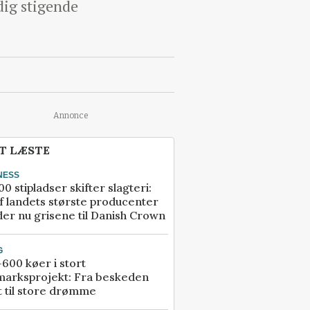
dig stigende
Annonce
T LÆSTE
NESS
00 stipladser skifter slagteri:
f landets største producenter
er nu grisene til Danish Crown
G
600 køer i stort
marksprojekt: Fra beskeden
t til store drømme