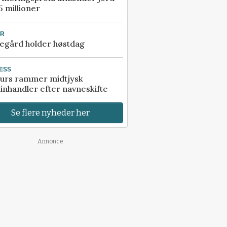
5 millioner
UR
egård holder høstdag
ESS
urs rammer midtjysk
inhandler efter navneskifte
Se flere nyheder her
Annonce