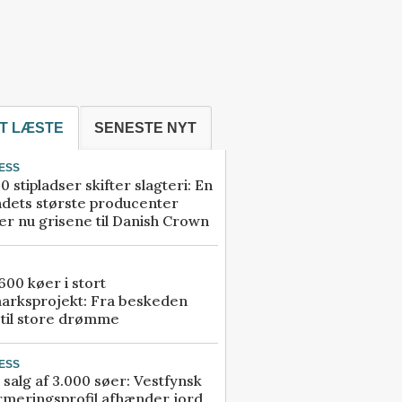
T LÆSTE
SENESTE NYT
ESS
0 stipladser skifter slagteri: En
ndets største producenter
r nu grisene til Danish Crown
00 køer i stort
arksprojekt: Fra beskeden
 til store drømme
ESS
 salg af 3.000 søer: Vestfynsk
rmeringsprofil afhænder jord