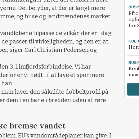
byerne. Det betyder, at der er langt mere
BUSI
Efte
rumme, og huse og landmændenes marker
opfo
for 
vandløbene tilpasse de vilkår, der er i dag.
 de passer til virkeligheden, og den er, at
KULT
Her
r, siger Carl Christian Pedersen og
BUSI
den 3. Limfjordsforbindelse. Vi har
Kon
mask
rfor er vi nødt til at lave et spor mere
 han.
t man laver den såkaldte dobbeltprofil på
r dem i en bane i bredden uden at røre
ke bremse vandet
blem, EU’s vandområdeplaner kan give. I