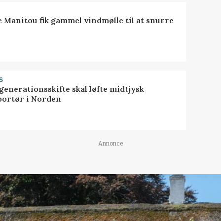
e Manitou fik gammel vindmølle til at snurre
S
generationsskifte skal løfte midtjysk
portør i Norden
Annonce