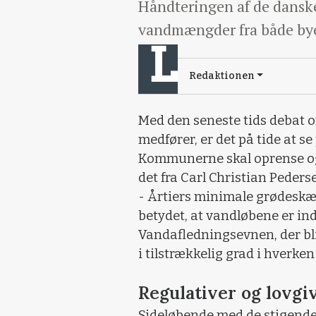
Håndteringen af de danske 
vandmængder fra både bye
Redaktionen
Med den seneste tids debat 
medfører, er det på tide at 
Kommunerne skal oprense og
det fra Carl Christian Peders
- Årtiers minimale grødesk
betydet, at vandløbene er i
Vandafledningsevnen, der bli
i tilstrækkelig grad i hverken
Regulativer og lovgi
Sideløbende med de stigende