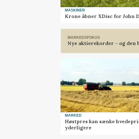
MASKINER
Krone åbner XDisc for John 
MARKEDSFOKUS
Nye aktierekorder – og den b
MARKED
Høstpres kan sænke hvedepri
yderligere