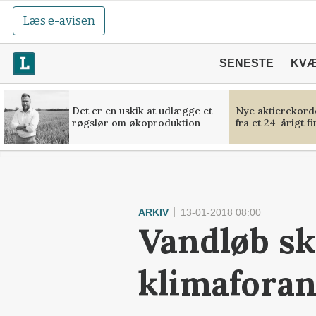
Læs e-avisen
SENESTE
KV
Det er en uskik at udlægge et
Nye aktierekorde
røgslør om økoproduktion
fra et 24-årigt f
ARKIV
13-01-2018 08:00
Vandløb ska
klimafora