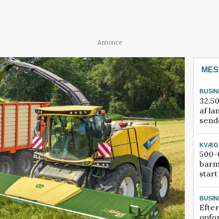
Annonce
MES
BUSIN
32.50
af la
sende
KVÆG
500-6
barm
start
BUSIN
Efter
opfo