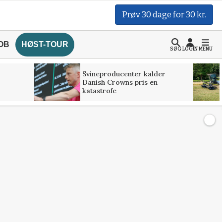
Prøv 30 dage for 30 kr.
OB
HØST-TOUR
SØG
LOGIN
MENU
Svineproducenter kalder
Danish Crowns pris en
katastrofe