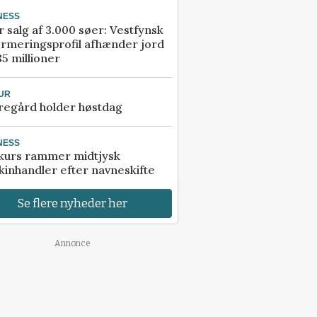
NESS
r salg af 3.000 søer: Vestfynsk
rmeringsprofil afhænder jord
85 millioner
UR
regård holder høstdag
NESS
kurs rammer midtjysk
inhandler efter navneskifte
Se flere nyheder her
Annonce