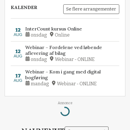
KALENDER
Se flere arrangementer
InterCount kursus Online
12
AUG
onsdag
Online
Webinar – Fordelene ved løbende
12
aflevering af bilag
AUG
onsdag
Webinar - ONLINE
Webinar – Kom i gang med digital
17
bogføring
AUG
mandag
Webinar - ONLINE
Annonce
Loading...