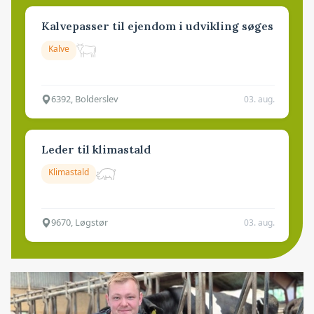
Kalvepasser til ejendom i udvikling søges
Kalve
6392, Bolderslev
03. aug.
Leder til klimastald
Klimastald
9670, Løgstør
03. aug.