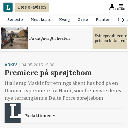
Læs e-avisen
LOGIN
MENU
Seneste
Mest læste
Kvæg
Grise
Planter
Mask
Svineproducente
På døgnvagt i høsten
pris en katastrof
ARKIV
04-05-2015 15:30
Premiere på sprøjtebom
Hjallerup Maskinforretnings åbent hus bød på en
Danmarkspremiere fra Hardi, som fremviste deres
nye terrængående Delta Force sprøjtebom
Redaktionen