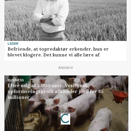
LEDER
Befriende, at topredaktør erkender, hun er
blevet klogere. Det kunne vi alle lære af
Annonce
BUSINESS
Efter salg af 3.000 søer: Vestfynsk
opformeringsprofil afhænder jord for 85
millioner
Loading...
Annonce