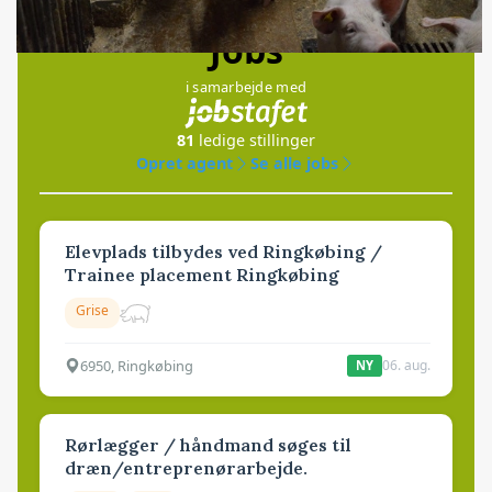
Jobs
i samarbejde med
81
ledige stillinger
Opret agent
Se alle jobs
Elevplads tilbydes ved Ringkøbing /
Trainee placement Ringkøbing
Grise
6950, Ringkøbing
06. aug.
NY
Rørlægger / håndmand søges til
dræn/entreprenørarbejde.