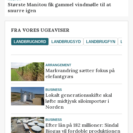
Største Manitou fik gammel vindmølle til at
snurre igen
FRA VORES UGEAVISER
LANDBRUGNORD
LANDBRUGSYD
LANDBRUGFYN
LAND
ARRANGEMENT
Markvandring sætter fokus på
elefantgræs
BUSINESS
Lokalt generationsskifte skal
løfte midtjysk siloimportør i
Norden
BUSINESS
Efter lån på 182 millioner: Sindal
Biogas vil fordoble produktionen