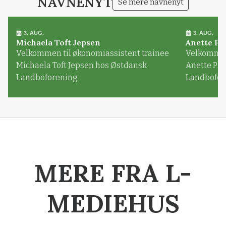
NAVNENYT
Se mere navnenyt
3. AUG.
3. AUG.
Michaela Toft Jepsen
Anette Pl
Velkommen til økonomiassistent trainee
Velkommen 
Michaela Toft Jepsen hos Østdansk
Anette Pl
Landboforening
Landbofor
MERE FRA L-
MEDIEHUS