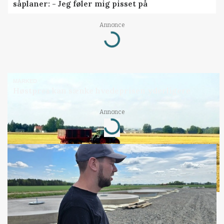
såplaner: - Jeg føler mig pisset på
Annonce
Loading...
MARKED
Høstpres kan sænke hvedeprisen yderligere
Annonce
Loading...