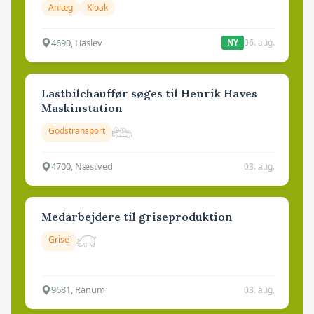
Anlæg
Kloak
4690, Haslev
06. aug.
NY
Lastbilchauffør søges til Henrik Haves
Maskinstation
Godstransport
4700, Næstved
03. aug.
Medarbejdere til griseproduktion
Grise
9681, Ranum
03. aug.