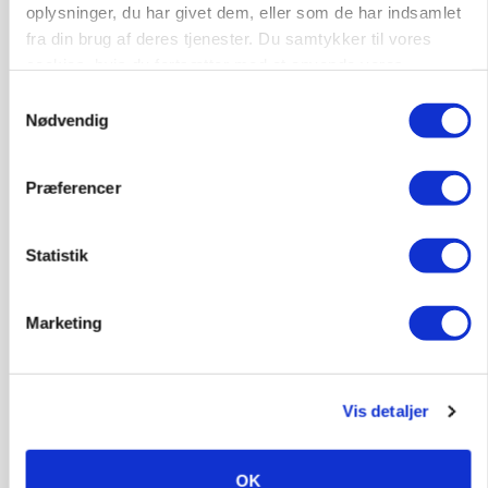
oplysninger, du har givet dem, eller som de har indsamlet
fra din brug af deres tjenester. Du samtykker til vores
cookies, hvis du fortsætter med at anvende vores
hjemmeside.
Samtykkevalg
Nødvendig
Præferencer
MASKINER
Statistik
Forserie til selvkørende skårlægger afprøves i år
Annonce
Marketing
ARRANGEMENT
Markvandring sætter fokus på elefantgræs
Vis detaljer
Annonce
Loading...
OK