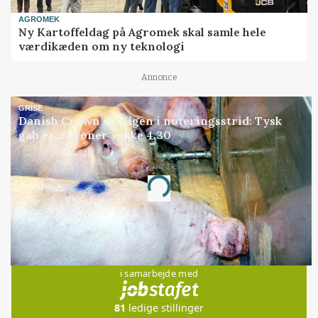
AGROMEK
Ny Kartoffeldag på Agromek skal samle hele
værdikæden om ny teknologi
Annonce
GRISE
Danish Crown slår igen i noteringsstrid: Tysk
gab er 3 kroner – ikke 4,30
Annonce
Loading...
Jobs
i samarbejde med
81
ledige stillinger