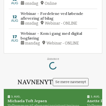
AUG
onsdag
Online
Webinar – Fordelene ved løbende
12
aflevering af bilag
AUG
onsdag
Webinar - ONLINE
Webinar – Kom i gang med digital
17
bogføring
AUG
mandag
Webinar - ONLINE
Loading...
Annonce
NAVNENYT
Se mere navnenyt
3. AUG.
3. AUG.
Michaela Toft Jepsen
Anette Pl
Velkommen til økonomiassistent trainee
Velkommen 