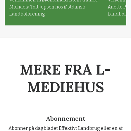
Michaela Toft Jepsen hos Østdansk
Anette Pl
Landboforening
Landbofor
MERE FRA L-
MEDIEHUS
Abonnement
Abonner på dagbladet Effektivt Landbrug eller en af