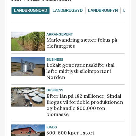
LANDBRUGNORD
LANDBRUGSYD
LANDBRUGFYN
LAND
ARRANGEMENT
Markvandring sætter fokus på
elefantgræs
BUSINESS
Lokalt generationsskifte skal
løfte midtjysk siloimportør i
Norden
BUSINESS
Efter lån på 182 millioner: Sindal
Biogas vil fordoble produktionen
og behandle 800.000 ton
biomasse
KVÆG
500-600 køer i stort