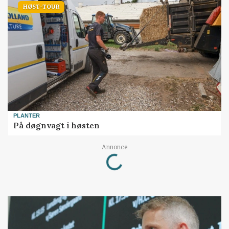
HØST-TOUR
PLANTER
På døgnvagt i høsten
Loading...
Annonce