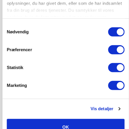
oplysninger, du har givet dem, eller som de har indsamlet
fra din brug af deres tjenester. Du samtykker til vores
cookies, hvis du fortsætter med at anvende vores
hjemmeside.
MASKINER
Samtykkevalg
Forserie til selvkørende skårlægger afprøves i år
Nødvendig
Annonce
Præferencer
ARRANGEMENT
Markvandring sætter fokus på elefantgræs
Loading...
Statistik
Annonce
Marketing
Vis detaljer
OK