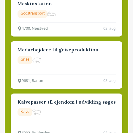
Maskinstation
Godstransport
4700, Næstved
03. aug.
Medarbejdere til griseproduktion
Grise
9681, Ranum
03. aug.
Kalvepasser til ejendom i udvikling søges
Kalve
6392, Bolderslev
03. aug.