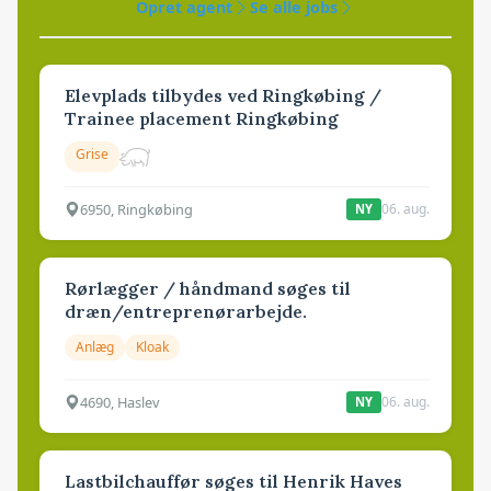
Opret agent
Se alle jobs
Elevplads tilbydes ved Ringkøbing /
Trainee placement Ringkøbing
Grise
6950, Ringkøbing
06. aug.
NY
Rørlægger / håndmand søges til
dræn/entreprenørarbejde.
Anlæg
Kloak
4690, Haslev
06. aug.
NY
Lastbilchauffør søges til Henrik Haves