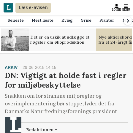
Læs e-avisen
LOGIN
MENU
Seneste
Mest læste
Kvæg
Grise
Planter
Mask
Det er en uskik at udlægge et
Nye aktierekorde
røgslør om økoproduktion
fra et 24-årigt f
ARKIV
29-06-2015 14:15
DN: Vigtigt at holde fast i regler
for miljøbeskyttelse
Snakken om for stramme miljøregler og
overimplementering bør stoppe, lyder det fra
Danmarks Naturfredningsforenings præsident
Redaktionen