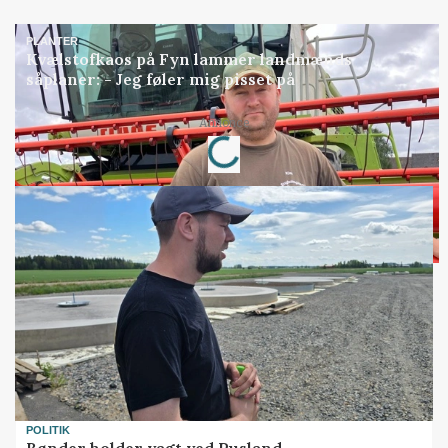
PLANTER
Kvælstofkaos på Fyn lammer landmænds
såplaner: - Jeg føler mig pisset på
Loading...
Annonce
POLITIK