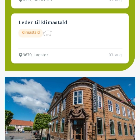
Leder til klimastald
Klimastald
9670, Løgstør
03. aug.