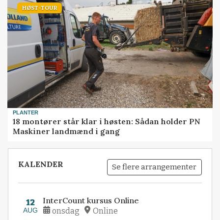
HØST-TOUR
PLANTER
18 montører står klar i høsten: Sådan holder PN
Maskiner landmænd i gang
KALENDER
Se flere arrangementer
InterCount kursus Online
12
AUG
onsdag
Online