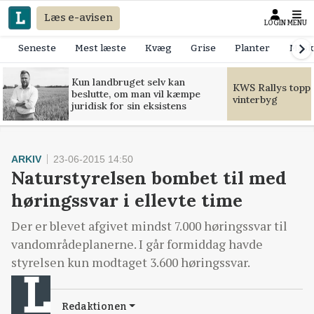
Læs e-avisen
LOGIN
MENU
Seneste
Mest læste
Kvæg
Grise
Planter
Mask
Kun landbruget selv kan
KWS Rallys toppe
beslutte, om man vil kæmpe
vinterbyg
juridisk for sin eksistens
ARKIV
23-06-2015 14:50
Naturstyrelsen bombet til med
høringssvar i ellevte time
Der er blevet afgivet mindst 7.000 høringssvar til
vandområdeplanerne. I går formiddag havde
styrelsen kun modtaget 3.600 høringssvar.
Redaktionen