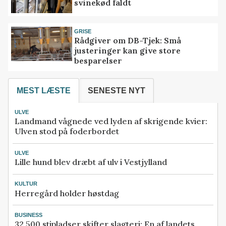
svinekød faldt
GRISE
Rådgiver om DB-Tjek: Små
justeringer kan give store
besparelser
MEST LÆSTE
SENESTE NYT
ULVE
Landmand vågnede ved lyden af skrigende kvier:
Ulven stod på foderbordet
ULVE
Lille hund blev dræbt af ulv i Vestjylland
KULTUR
Herregård holder høstdag
BUSINESS
32.500 stipladser skifter slagteri: En af landets