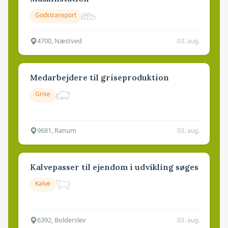
Godstransport
4700, Næstved
03. aug.
Medarbejdere til griseproduktion
Grise
9681, Ranum
03. aug.
Kalvepasser til ejendom i udvikling søges
Kalve
6392, Bolderslev
03. aug.