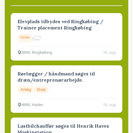
Elevplads tilbydes ved Ringkøbing /
Trainee placement Ringkøbing
Grise
6950, Ringkøbing
06. aug.
Rørlægger / håndmand søges til
dræn/entreprenørarbejde.
Anlæg
Kloak
4690, Haslev
06. aug.
Lastbilchauffør søges til Henrik Haves
Maskinstation