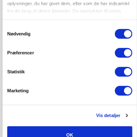
oplysninger, du har givet dem, eller som de har indsamlet
fra din brug af deres tjenester. Du samtykker til vores
cookies, hvis du fortsætter med at anvende vores
hjemmeside.
Samtykkevalg
Nødvendig
MARKEDSFOKUS
Prisgab på 20 kroner pr. kg vokser: Polsk kylling
Præferencer
presser markedet
Annonce
Statistik
Marketing
Vis detaljer
OK