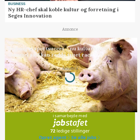
BUSINESS
Ny HR-chef skal koble kultur og forretning i
Seges Innovation
Annonce
GRISE
Engang eksportsucces – nu kulturhistorie:
Gammel sæd kan redde truet race
Annonce
Loading...
Jobs
i samarbejde med
72
ledige stillinger
Opret agent
Se alle jobs