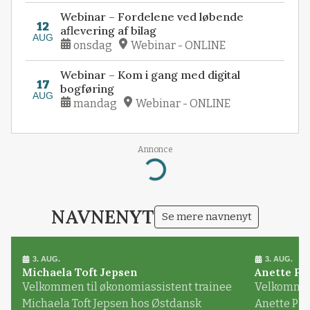
Webinar – Fordelene ved løbende
12
aflevering af bilag
AUG
onsdag
Webinar - ONLINE
Webinar – Kom i gang med digital
17
bogføring
AUG
mandag
Webinar - ONLINE
Annonce
Loading...
NAVNENYT
Se mere navnenyt
3. AUG.
3. AUG.
Michaela Toft Jepsen
Anette Pl
Velkommen til økonomiassistent trainee
Velkommen 
Michaela Toft Jepsen hos Østdansk
Anette Pl