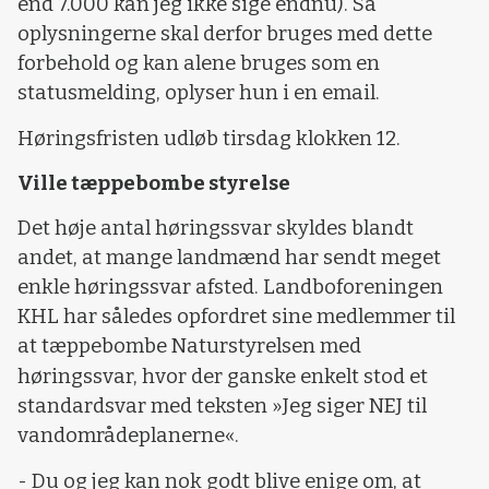
end 7.000 kan jeg ikke sige endnu). Så
oplysningerne skal derfor bruges med dette
forbehold og kan alene bruges som en
statusmelding, oplyser hun i en email.
Høringsfristen udløb tirsdag klokken 12.
Ville tæppebombe styrelse
Det høje antal høringssvar skyldes blandt
andet, at mange landmænd har sendt meget
enkle høringssvar afsted. Landboforeningen
KHL har således opfordret sine medlemmer til
at tæppebombe Naturstyrelsen med
høringssvar, hvor der ganske enkelt stod et
standardsvar med teksten »Jeg siger NEJ til
vandområdeplanerne«.
- Du og jeg kan nok godt blive enige om, at