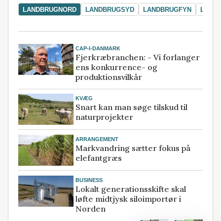
LANDBRUGNORD
LANDBRUGSYD
LANDBRUGFYN
LAND
CAP-I-DANMARK
Fjerkræbranchen: - Vi forlanger
ens konkurrence- og
produktionsvilkår
KVÆG
Snart kan man søge tilskud til
naturprojekter
ARRANGEMENT
Markvandring sætter fokus på
elefantgræs
BUSINESS
Lokalt generationsskifte skal
løfte midtjysk siloimportør i
Norden