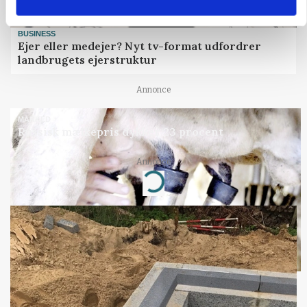
BUSINESS
Ejer eller medejer? Nyt tv-format udfordrer
landbrugets ejerstruktur
Annonce
MARKED
Russisk mælkepris dykker 23 procent
Annonce
Loading...