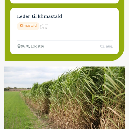
Leder til klimastald
Klimastald
9670, Løgstør
03. aug.