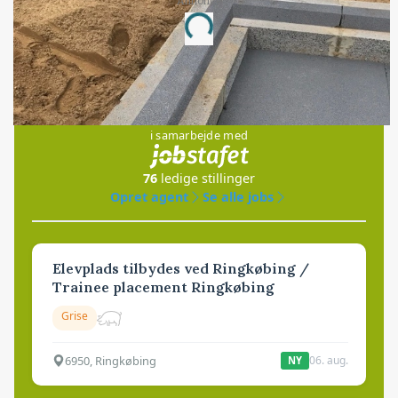
Annonce
Loading...
Jobs
i samarbejde med
76
ledige stillinger
Opret agent
Se alle jobs
Elevplads tilbydes ved Ringkøbing /
Trainee placement Ringkøbing
Grise
6950, Ringkøbing
06. aug.
NY