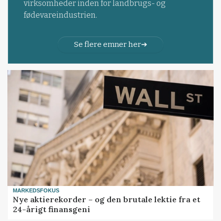
virksomheder inden for landbrugs- og
fødevareindustrien.
Se flere emner her
MARKEDSFOKUS
Nye aktierekorder – og den brutale lektie fra et
24-årigt finansgeni