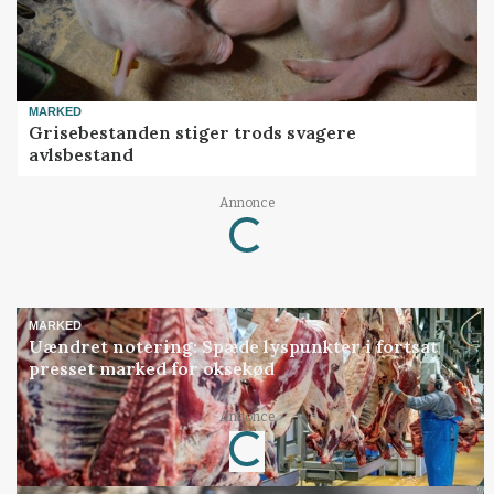
MARKED
Grisebestanden stiger trods svagere
avlsbestand
Loading...
Annonce
MARKED
Uændret notering: Spæde lyspunkter i fortsat
presset marked for oksekød
Loading...
Annonce