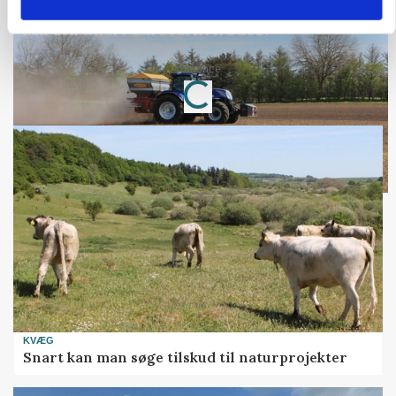
Folketinget behandler ny gødskningslov: Sådan
kan den ændre din bedrift fra 2027
Loading...
Annonce
KVÆG
Snart kan man søge tilskud til naturprojekter