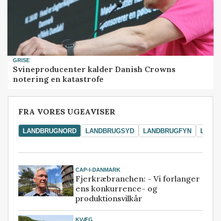
GRISE
Svineproducenter kalder Danish Crowns
notering en katastrofe
FRA VORES UGEAVISER
LANDBRUGNORD
LANDBRUGSYD
LANDBRUGFYN
LAND
CAP-I-DANMARK
Fjerkræbranchen: - Vi forlanger
ens konkurrence- og
produktionsvilkår
KVÆG