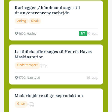
Rørlægger / håndmand søges til
dræn/entreprenørarbejde.
Anlæg
Kloak
4690, Haslev
06. aug.
NY
Lastbilchauffør søges til Henrik Haves
Maskinstation
Godstransport
4700, Næstved
03. aug.
Medarbejdere til griseproduktion
Grise