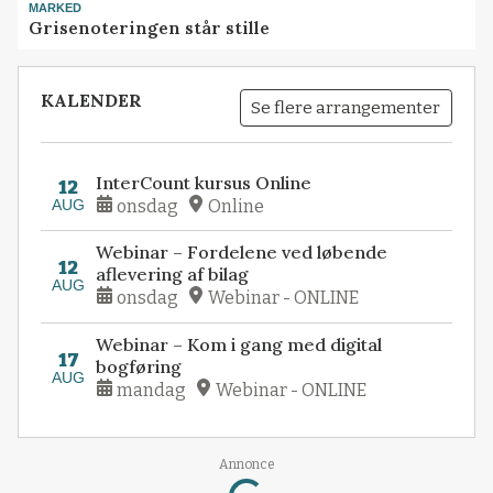
MARKED
Grisenoteringen står stille
KALENDER
Se flere arrangementer
InterCount kursus Online
12
AUG
onsdag
Online
Webinar – Fordelene ved løbende
12
aflevering af bilag
AUG
onsdag
Webinar - ONLINE
Webinar – Kom i gang med digital
17
bogføring
AUG
mandag
Webinar - ONLINE
Loading...
Annonce