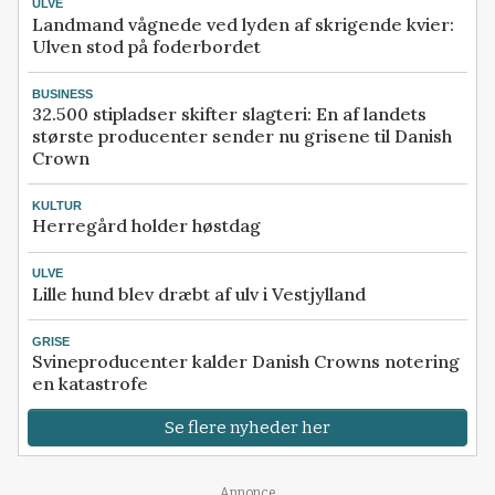
ULVE
Landmand vågnede ved lyden af skrigende kvier:
Ulven stod på foderbordet
BUSINESS
32.500 stipladser skifter slagteri: En af landets
største producenter sender nu grisene til Danish
Crown
KULTUR
Herregård holder høstdag
ULVE
Lille hund blev dræbt af ulv i Vestjylland
GRISE
Svineproducenter kalder Danish Crowns notering
en katastrofe
Se flere nyheder her
Annonce