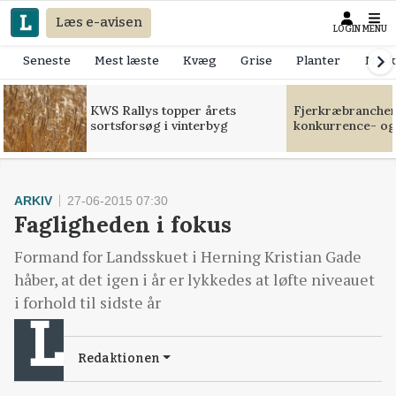
Læs e-avisen
LOGIN
MENU
Seneste
Mest læste
Kvæg
Grise
Planter
Mask
KWS Rallys topper årets
Fjerkræbranchen:
sortsforsøg i vinterbyg
konkurrence- og
ARKIV
27-06-2015 07:30
Fagligheden i fokus
Formand for Landsskuet i Herning Kristian Gade
håber, at det igen i år er lykkedes at løfte niveauet
i forhold til sidste år
Redaktionen