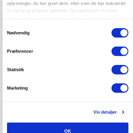
oplysninger, du har givet dem, eller som de har indsamlet
Annonce
fra din brug af deres tjenester. Du samtykker til vores
cookies, hvis du fortsætter med at anvende vores
hjemmeside.
Samtykkevalg
Nødvendig
Præferencer
Statistik
Marketing
POLITIK
»Nu stopper I«: Landbrugsdebattør og
protestgruppe vil demonstrere mod ny
gødskningslov
Vis detaljer
Annonce
OK
POLITIK