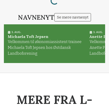
NAVNENYT
Se mere navnenyt
3. AUG.
3. AUG.
Michaela Toft Jepsen
Anette Pl
Velkommen til økonomiassistent trainee
Velkommen 
Michaela Toft Jepsen hos Østdansk
Anette Pl
Landboforening
Landbofor
MERE FRA L-