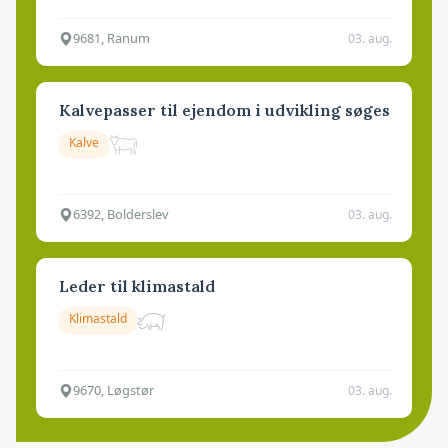
9681, Ranum
03. aug.
Kalvepasser til ejendom i udvikling søges
Kalve
6392, Bolderslev
03. aug.
Leder til klimastald
Klimastald
9670, Løgstør
03. aug.