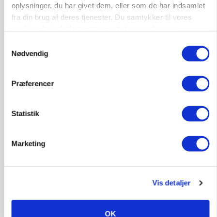
oplysninger, du har givet dem, eller som de har indsamlet
fra din brug af deres tjenester. Du samtykker til vores
cookies, hvis du fortsætter med at anvende vores
hjemmeside.
Samtykkevalg
Nødvendig
Præferencer
PLANTER
Før såmaskinen kører: Her er efterårets største
skadedyrsrisici
Statistik
Marketing
Vis detaljer
OK