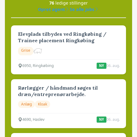
76
ledige stillinger
Opret agent
Se alle jobs
Elevplads tilbydes ved Ringkøbing /
Trainee placement Ringkøbing
Grise
6950, Ringkøbing
06. aug.
NY
Rørlægger / håndmand søges til
dræn/entreprenørarbejde.
Anlæg
Kloak
4690, Haslev
06. aug.
NY