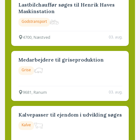
Lastbilchauffør søges til Henrik Haves
Maskinstation
Godstransport
4700, Næstved
03. aug.
Medarbejdere til griseproduktion
Grise
9681, Ranum
03. aug.
Kalvepasser til ejendom i udvikling søges
Kalve