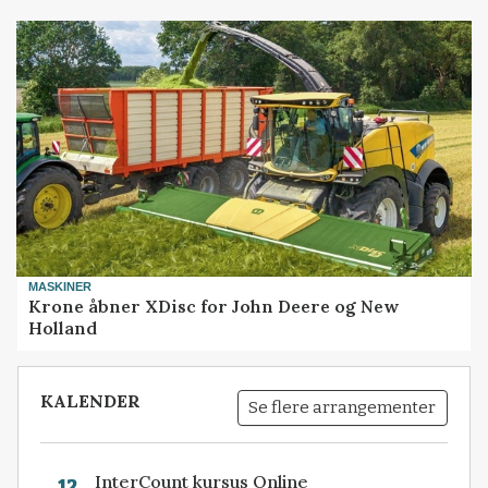
MASKINER
Krone åbner XDisc for John Deere og New
Holland
KALENDER
Se flere arrangementer
InterCount kursus Online
12