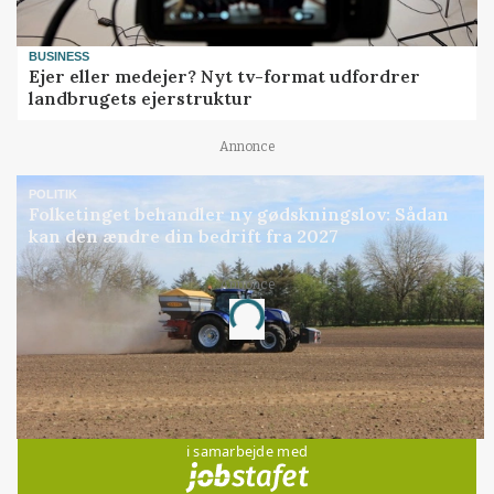
BUSINESS
Ejer eller medejer? Nyt tv-format udfordrer
landbrugets ejerstruktur
Annonce
POLITIK
Folketinget behandler ny gødskningslov: Sådan
kan den ændre din bedrift fra 2027
Annonce
Loading...
Jobs
i samarbejde med