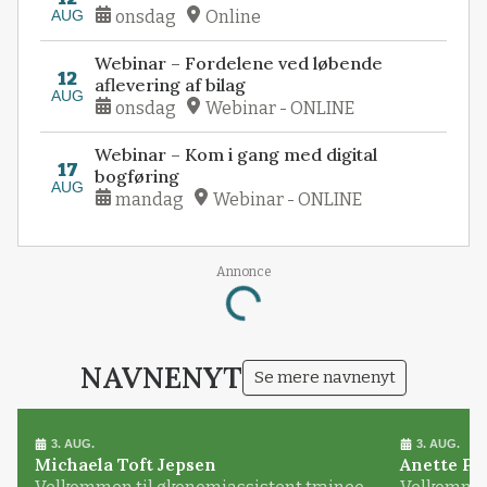
AUG
onsdag
Online
Webinar – Fordelene ved løbende
12
aflevering af bilag
AUG
onsdag
Webinar - ONLINE
Webinar – Kom i gang med digital
17
bogføring
AUG
mandag
Webinar - ONLINE
Annonce
Loading...
NAVNENYT
Se mere navnenyt
3. AUG.
3. AUG.
Michaela Toft Jepsen
Anette Pl