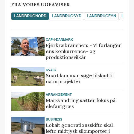
FRA VORES UGEAVISER
LANDBRUGNORD
LANDBRUGSYD
LANDBRUGFYN
LAND
CAP-I-DANMARK
Fjerkræbranchen: - Vi forlanger
ens konkurrence- og
produktionsvilkår
KVÆG
Snart kan man søge tilskud til
naturprojekter
ARRANGEMENT
Markvandring sætter fokus på
elefantgræs
BUSINESS
Lokalt generationsskifte skal
løfte midtjysk siloimportør i