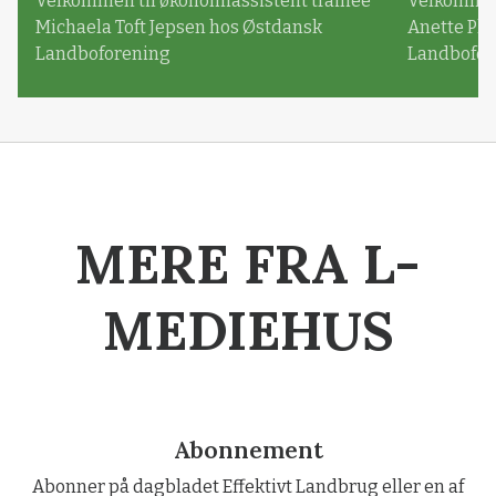
Velkommen til økonomiassistent trainee
Velkommen 
Michaela Toft Jepsen hos Østdansk
Anette Pl
Landboforening
Landbofor
MERE FRA L-
MEDIEHUS
Abonnement
Abonner på dagbladet Effektivt Landbrug eller en af