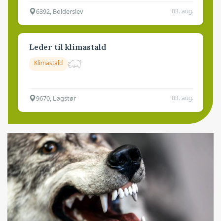
6392, Bolderslev
03. aug.
Leder til klimastald
Klimastald
9670, Løgstør
03. aug.