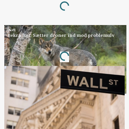
Loading...
ULVE
Bekræftet: Sætter droner ind mod problemulv
Annonce
Loading...