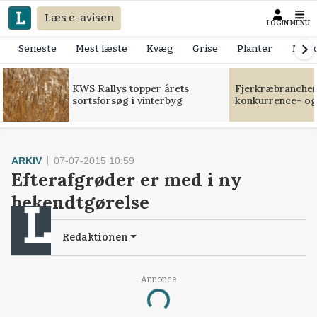
Læs e-avisen
LOGIN
MENU
Seneste
Mest læste
Kvæg
Grise
Planter
Mask
KWS Rallys topper årets
Fjerkræbranchen:
sortsforsøg i vinterbyg
konkurrence- og
ARKIV
07-07-2015 10:59
Efterafgrøder er med i ny
bekendtgørelse
Redaktionen
Annonce
Loading...