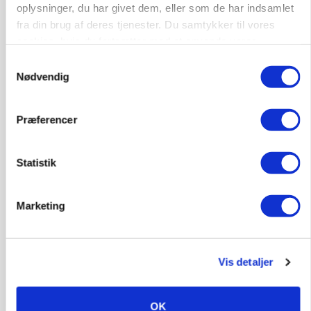
oplysninger, du har givet dem, eller som de har indsamlet
fra din brug af deres tjenester. Du samtykker til vores
cookies, hvis du fortsætter med at anvende vores
hjemmeside.
Samtykkevalg
Nødvendig
Præferencer
GRISE
Statistik
Rådgiver om DB-Tjek: Små justeringer kan give
store besparelser
Marketing
Loading...
Annonce
Vis detaljer
OK