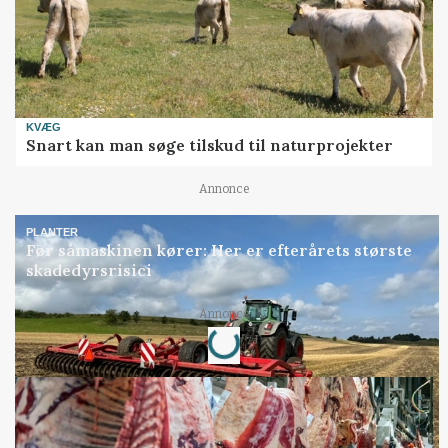
KVÆG
Snart kan man søge tilskud til naturprojekter
Annonce
PLANTER
Før såmaskinen kører: Her er efterårets største
skadedyrsrisici
Loading...
Annonce