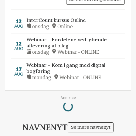
InterCount kursus Online
12
AUG
onsdag
Online
Webinar – Fordelene ved løbende
12
aflevering af bilag
AUG
onsdag
Webinar - ONLINE
Webinar – Kom i gang med digital
17
bogføring
AUG
mandag
Webinar - ONLINE
Loading...
Annonce
NAVNENYT
Se mere navnenyt