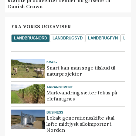
største producenter sender nu grisene til
Danish Crown
FRA VORES UGEAVISER
LANDBRUGNORD
LANDBRUGSYD
LANDBRUGFYN
LAND
KVÆG
Snart kan man søge tilskud til
naturprojekter
ARRANGEMENT
Markvandring sætter fokus på
elefantgræs
BUSINESS
Lokalt generationsskifte skal
løfte midtjysk siloimportør i
Norden