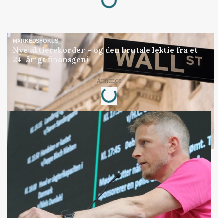
MARKEDSFOKUS
Nye aktierekorder – og den brutale lektie fra et
24-årigt finansgeni
Loading...
Annonce