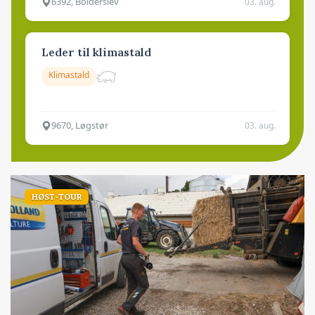
6392, Bolderslev
03. aug.
Leder til klimastald
Klimastald
9670, Løgstør
03. aug.
HØST-TOUR