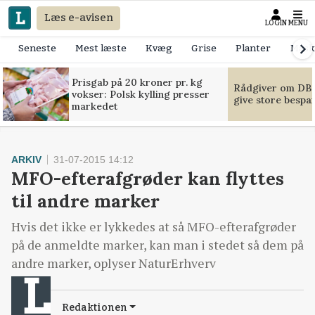
Læs e-avisen
LOGIN
MENU
Seneste
Mest læste
Kvæg
Grise
Planter
Mask
Prisgab på 20 kroner pr. kg
Rådgiver om DB-
vokser: Polsk kylling presser
give store bespa
markedet
ARKIV
31-07-2015 14:12
MFO-efterafgrøder kan flyttes
til andre marker
Hvis det ikke er lykkedes at så MFO-efterafgrøder
på de anmeldte marker, kan man i stedet så dem på
andre marker, oplyser NaturErhverv
Redaktionen