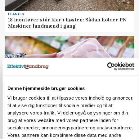
PLANTER
18 montører står klar i høsten: Sådan holder PN
Maskiner landmænd i gang
Denne hjemmeside bruger cookies
Vi bruger cookies til at tilpasse vores indhold og annoncer,
til at vise dig funktioner til sociale medier og til at
analysere vores trafik. Vi deler også oplysninger om din
MARKEDSFOKUS
Prisgab på 20 kroner pr. kg vokser: Polsk kylling
brug af vores website med vores partnere inden for
presser markedet
sociale medier, annonceringspartnere og analysepartnere.
Vores partnere kan kombinere disse data med andre