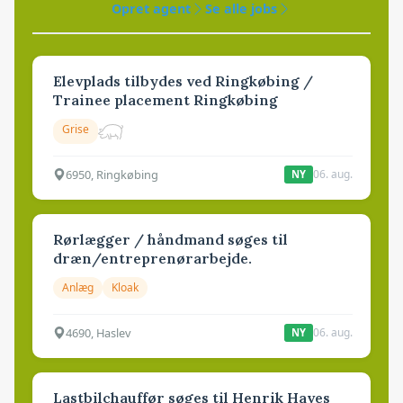
Opret agent
Se alle jobs
Elevplads tilbydes ved Ringkøbing /
Trainee placement Ringkøbing
Grise
6950, Ringkøbing
06. aug.
NY
Rørlægger / håndmand søges til
dræn/entreprenørarbejde.
Anlæg
Kloak
4690, Haslev
06. aug.
NY
Lastbilchauffør søges til Henrik Haves