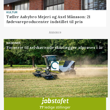
KULTUR
Tæller Aabybro Mejeri og Axel Månsson: 21
fødevareproducenter indstillet til pris
Annonce
MASKINER
Forserie til selvkørende skårlægger afprøves i år
Loading...
Annonce
Jobs
i samarbejde med
77
ledige stillinger