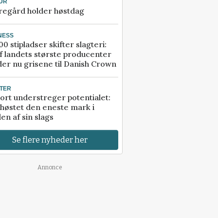
UR
regård holder høstdag
NESS
00 stipladser skifter slagteri:
f landets største producenter
er nu grisene til Danish Crown
TER
ort understreger potentialet:
høstet den eneste mark i
en af sin slags
Se flere nyheder her
Annonce