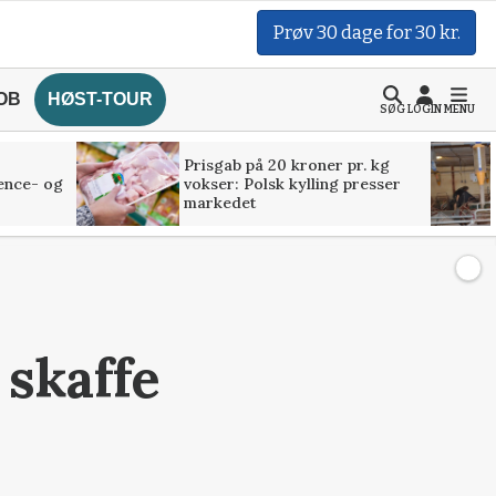
Prøv 30 dage for 30 kr.
OB
HØST-TOUR
SØG
LOGIN
MENU
Prisgab på 20 kroner pr. kg
ence- og
vokser: Polsk kylling presser
markedet
 skaffe