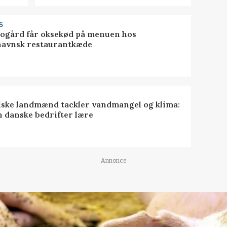
S
gård får oksekød på menuen hos
avnsk restaurantkæde
lske landmænd tackler vandmangel og klima:
n danske bedrifter lære
Annonce