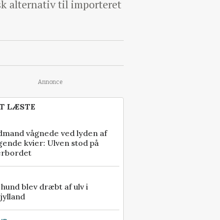
k alternativ til importeret
Annonce
T LÆSTE
dmand vågnede ved lyden af
gende kvier: Ulven stod på
erbordet
e hund blev dræbt af ulv i
jylland