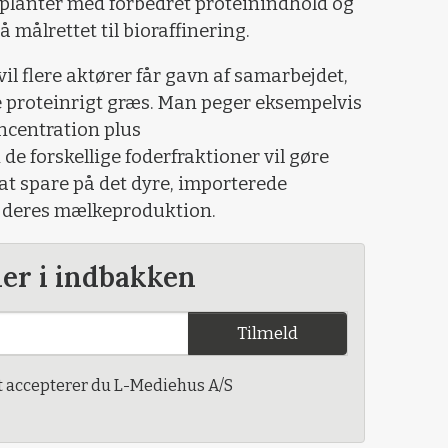
planter med forbedret proteinindhold og
å målrettet til bioraffinering.
il flere aktører får gavn af samarbejdet,
e proteinrigt græs. Man peger eksempelvis
oncentration plus
 forskellige foderfraktioner vil gøre
t spare på det dyre, importerede
å deres mælkeproduktion.
der i indbakken
Tilmeld
t accepterer du L-Mediehus A/S