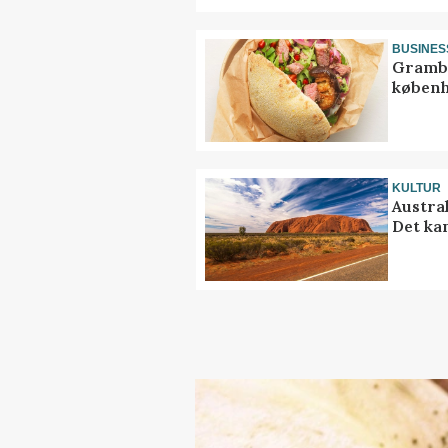
BUSINES
Grambo
københ
KULTUR
Austra
Det ka