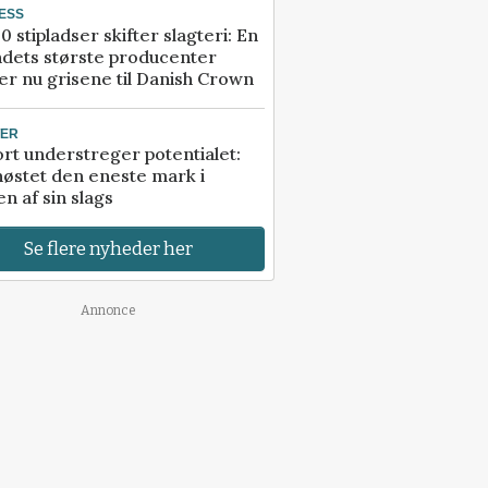
ESS
0 stipladser skifter slagteri: En
ndets største producenter
r nu grisene til Danish Crown
TER
rt understreger potentialet:
høstet den eneste mark i
n af sin slags
Se flere nyheder her
Annonce