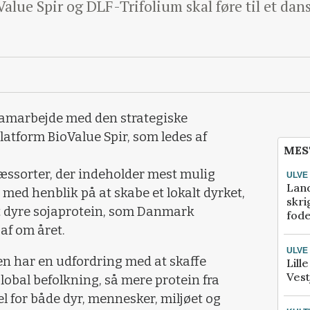
lue Spir og DLF-Trifolium skal føre til et dans
samarbejde med den strategiske
atform BioValue Spir, som ledes af
MES
æssorter, der indeholder mest mulig
ULVE
Lan
r med henblik på at skabe et lokalt dyrket,
skri
et dyre sojaprotein, som Danmark
fod
 af om året.
ULVE
en har en udfordring med at skaffe
Lill
Vest
lobal befolkning, så mere protein fra
l for både dyr, mennesker, miljøet og