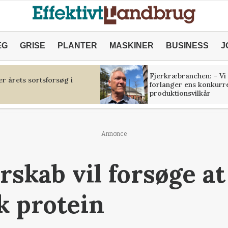
ÆG
GRISE
PLANTER
MASKINER
BUSINESS
J
Fjerkræbranchen: - Vi
r årets sortsforsøg i
forlanger ens konkurr
produktionsvilkår
Annonce
skab vil forsøge at
k protein