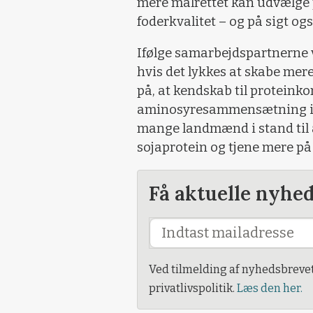
mere målrettet kan udvælge 
foderkvalitet – og på sigt ogs
Ifølge samarbejdspartnerne v
hvis det lykkes at skabe mer
på, at kendskab til proteink
aminosyresammensætning i de
mange landmænd i stand til a
sojaprotein og tjene mere p
Få aktuelle nyhe
Ved tilmelding af nyhedsbreve
privatlivspolitik.
Læs den her.