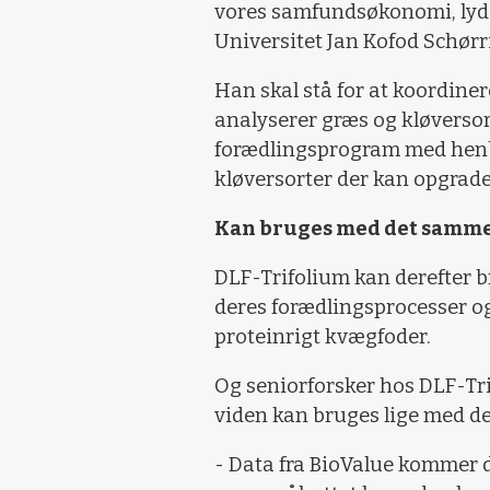
vores samfundsøkonomi, lyde
Universitet Jan Kofod Schørr
Han skal stå for at koordiner
analyserer græs og kløversor
forædlingsprogram med henbli
kløversorter der kan opgrader
Kan bruges med det samm
DLF-Trifolium kan derefter br
deres forædlingsprocesser o
proteinrigt kvægfoder.
Og seniorforsker hos DLF-Tr
viden kan bruges lige med d
- Data fra BioValue kommer di