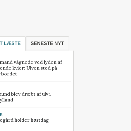
T LÆSTE
SENESTE NYT
mand vågnede ved lyden af
ende kvier: Ulven stod på
rbordet
 hund blev dræbt af ulv i
ylland
UR
egård holder høstdag