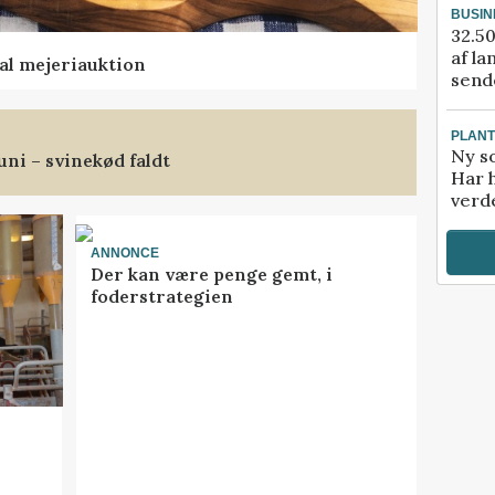
BUSIN
32.50
af la
al mejeriauktion
sende
PLAN
Ny so
uni – svinekød faldt
Har 
verde
ANNONCE
Der kan være penge gemt, i
foderstrategien