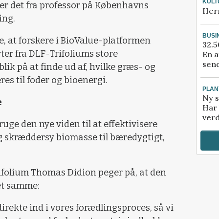
KULT
r det fra professor på Københavns
Her
ing.
BUSI
e, at forskere i BioValue-platformen
32.5
ter fra DLF-Trifoliums store
En a
send
k på at finde ud af, hvilke græs- og
es til foder og bioenergi.
PLAN
Ny s
e
Har 
verd
uge den nye viden til at effektivisere
g skræddersy biomasse til bæredygtigt,
ifolium Thomas Didion peger på, at den
et samme:
rekte ind i vores forædlingsproces, så vi