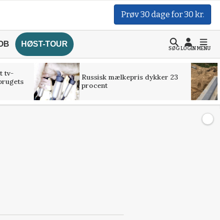
Prøv 30 dage for 30 kr.
OB
HØST-TOUR
SØG
LOGIN
MENU
t tv-
Russisk mælkepris dykker 23
brugets
procent