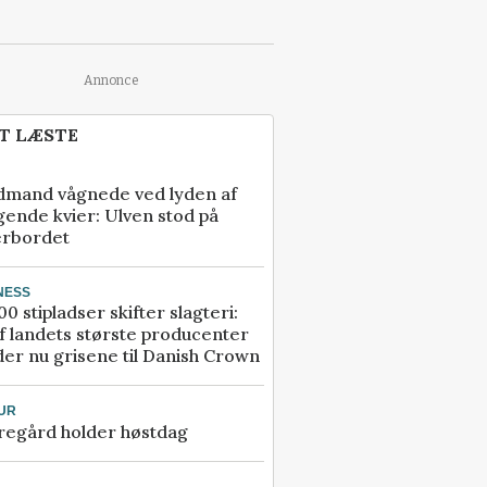
Annonce
T LÆSTE
dmand vågnede ved lyden af
gende kvier: Ulven stod på
erbordet
NESS
00 stipladser skifter slagteri:
f landets største producenter
er nu grisene til Danish Crown
UR
regård holder høstdag