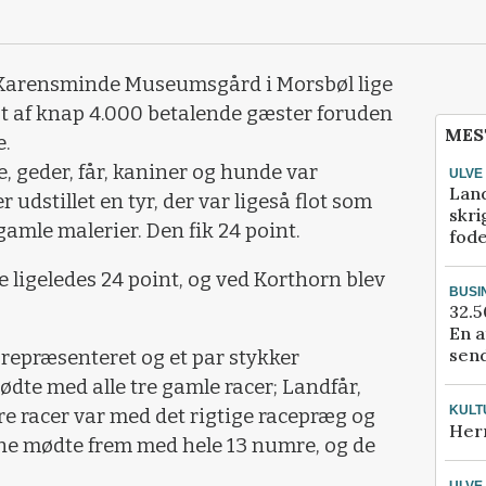
 Karensminde Museumsgård i Morsbøl lige
gt af knap 4.000 betalende gæster foruden
MES
e.
e, geder, får, kaniner og hunde var
ULVE
Lan
r udstillet en tyr, der var ligeså flot som
skri
amle malerier. Den fik 24 point.
fod
ligeledes 24 point, og ved Korthorn blev
BUSI
32.5
En a
send
 repræsenteret og et par stykker
ødte med alle tre gamle racer; Landfår,
KULT
tre racer var med det rigtige racepræg og
Her
ne mødte frem med hele 13 numre, og de
ULVE