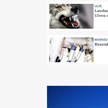
ULVE
Landma
Ulven 
MARKED
Russis