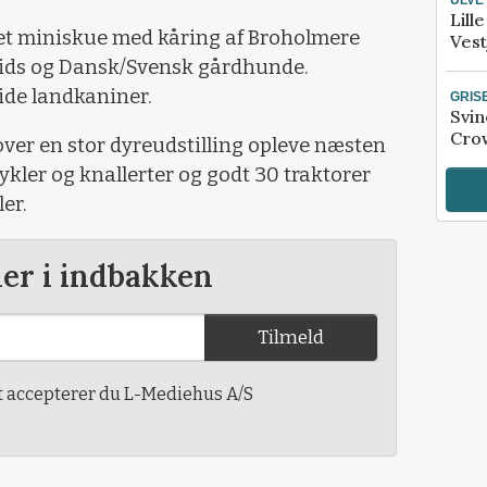
Lill
et miniskue med kåring af Broholmere
Vest
ds og Dansk/Svensk gårdhunde.
ide landkaniner.
GRIS
Svin
Crow
er en stor dyreudstilling opleve næsten
ykler og knallerter og godt 30 traktorer
er.
der i indbakken
Tilmeld
t accepterer du L-Mediehus A/S