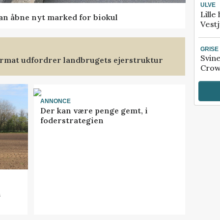
ULVE
Lille
kan åbne nyt marked for biokul
Vestj
GRISE
Svin
format udfordrer landbrugets ejerstruktur
Crow
ANNONCE
Der kan være penge gemt, i
foderstrategien
n