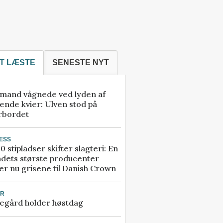
T LÆSTE
SENESTE NYT
mand vågnede ved lyden af
ende kvier: Ulven stod på
rbordet
ESS
0 stipladser skifter slagteri: En
ndets største producenter
r nu grisene til Danish Crown
UR
egård holder høstdag