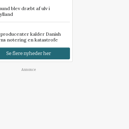
 hund blev dræbt af ulv i
ylland
eproducenter kalder Danish
ns notering en katastrofe
Se flere nyheder her
Annonce