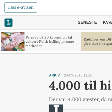
Læs e-avisen
SENESTE
KV
Prisgab på 20 kroner pr. kg
Rådgiver om DB-
vokser: Polsk kylling presser
give store bespa
markedet
ARKIV
24-09-2015 11:15
4.000 til h
Der var 4.000 gæster, da 