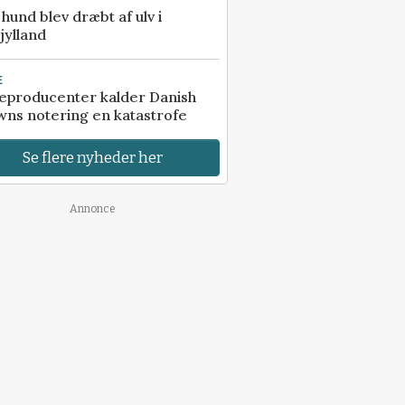
e hund blev dræbt af ulv i
jylland
E
eproducenter kalder Danish
ns notering en katastrofe
Se flere nyheder her
Annonce