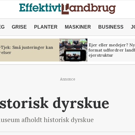
ÆG
GRISE
PLANTER
MASKINER
BUSINESS
J
Ejer eller medejer? Ny
Tjek: Små justeringer kan
format udfordrer land
relser
ejerstruktur
Annonce
istorisk dyrskue
museum afholdt historisk dyrskue