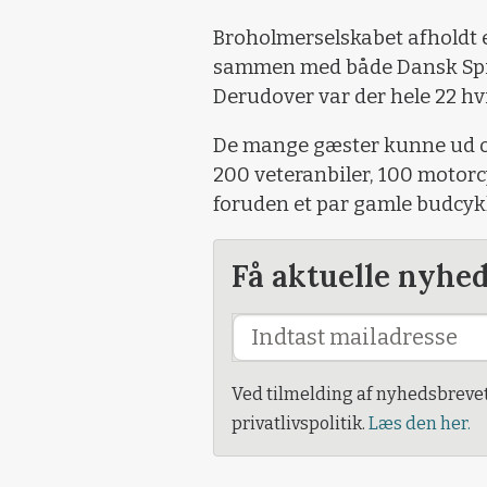
Broholmerselskabet afholdt 
sammen med både Dansk Spi
Derudover var der hele 22 hv
De mange gæster kunne ud ov
200 veteranbiler, 100 motorc
foruden et par gamle budcykl
Få aktuelle nyhe
Ved tilmelding af nyhedsbreve
privatlivspolitik.
Læs den her.