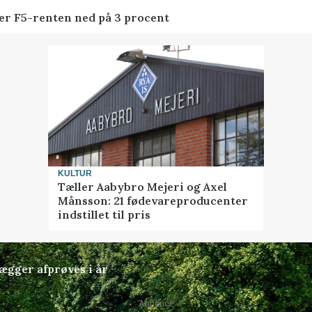
der F5-renten ned på 3 procent
KULTUR
Tæller Aabybro Mejeri og Axel
Månsson: 21 fødevareproducenter
indstillet til pris
lægger afprøves i år
Annonce