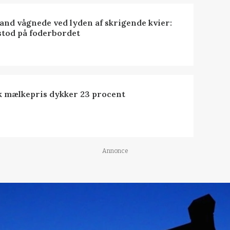
nd vågnede ved lyden af skrigende kvier:
stod på foderbordet
k mælkepris dykker 23 procent
Annonce