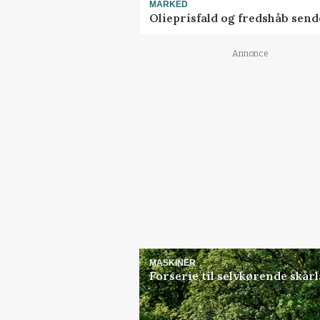
MARKED
Olieprisfald og fredshåb sen
Annonce
MASKINER
Forserie til selvkørende skår