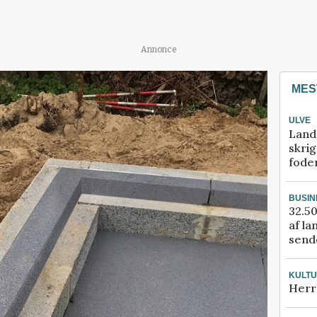
Annonce
MES
ULVE
Land
skrig
fode
BUSIN
32.50
af la
sende
KULT
Herr