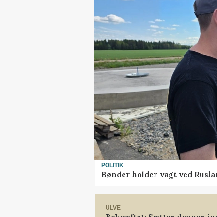
POLITIK
Bønder holder vagt ved Rusla
ULVE
Bekræftet: Sætter droner i