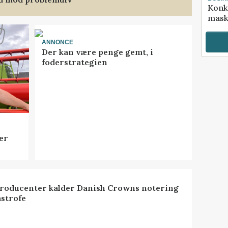
Konk
mask
ANNONCE
Der kan være penge gemt, i
foderstrategien
er
roducenter kalder Danish Crowns notering
astrofe