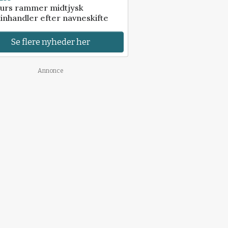
urs rammer midtjysk
inhandler efter navneskifte
Se flere nyheder her
Annonce