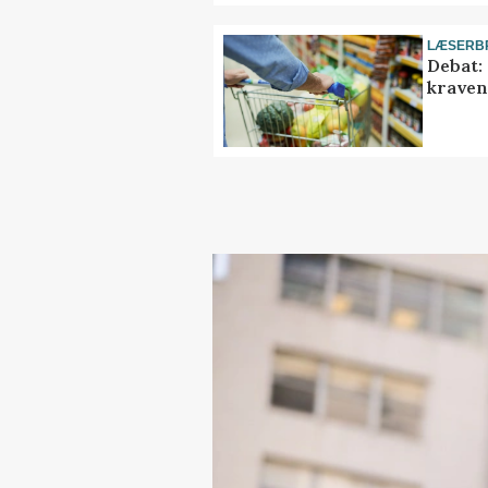
LÆSERB
Debat:
kravene