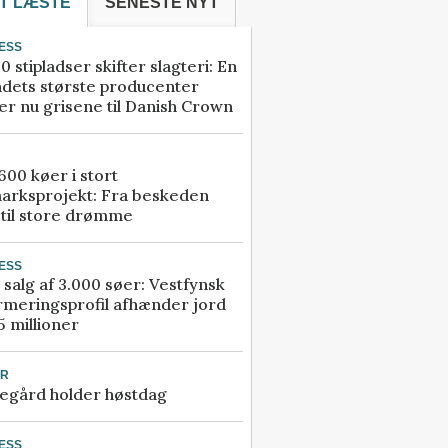
T LÆSTE
SENESTE NYT
ESS
0 stipladser skifter slagteri: En
ndets største producenter
r nu grisene til Danish Crown
00 køer i stort
arksprojekt: Fra beskeden
 til store drømme
ESS
 salg af 3.000 søer: Vestfynsk
rmeringsprofil afhænder jord
5 millioner
UR
egård holder høstdag
ESS