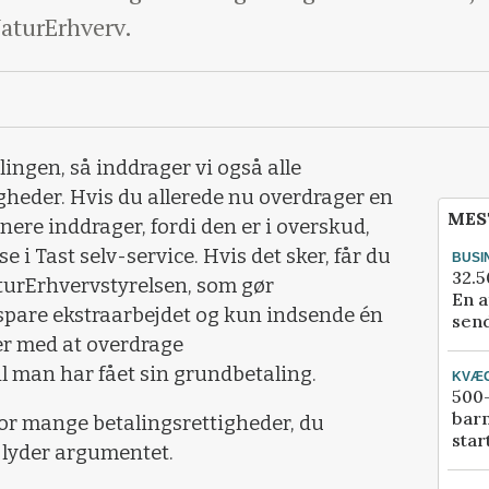
NaturErhverv.
ingen, så inddrager vi også alle
heder. Hvis du allerede nu overdrager en
MES
nere inddrager, fordi den er i overskud,
e i Tast selv-service. Hvis det sker, får du
BUSI
32.5
NaturErhvervstyrelsen, som gør
En a
pare ekstraarbejdet og kun indsende én
send
er med at overdrage
il man har fået sin grundbetaling.
KVÆ
500-
bar
vor mange betalingsrettigheder, du
star
, lyder argumentet.