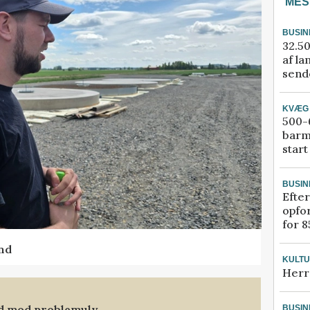
MES
BUSIN
32.50
af la
sende
KVÆG
500-6
barm
start
BUSIN
Efter
opfo
for 8
nd
KULT
Herr
nd mod problemulv
BUSIN