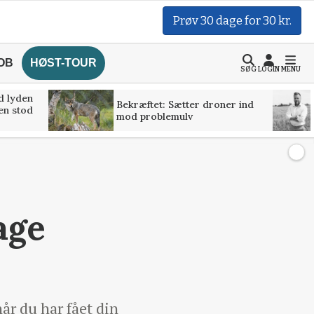
Prøv 30 dage for 30 kr.
OB
HØST-TOUR
SØG
LOGIN
MENU
d lyden
Bekræftet: Sætter droner ind
ven stod
mod problemulv
age
år du har fået din