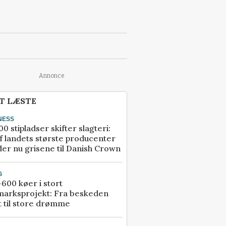
Annonce
T LÆSTE
NESS
00 stipladser skifter slagteri:
f landets største producenter
er nu grisene til Danish Crown
G
600 køer i stort
marksprojekt: Fra beskeden
t til store drømme