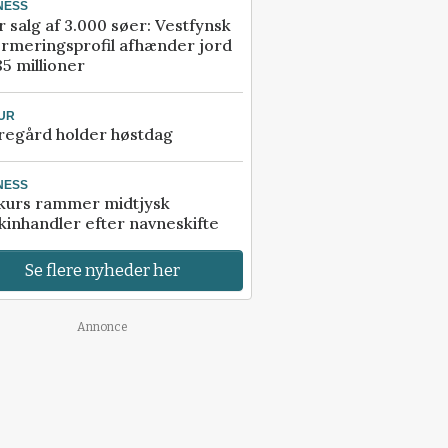
NESS
r salg af 3.000 søer: Vestfynsk
rmeringsprofil afhænder jord
85 millioner
UR
regård holder høstdag
NESS
kurs rammer midtjysk
inhandler efter navneskifte
Se flere nyheder her
Annonce