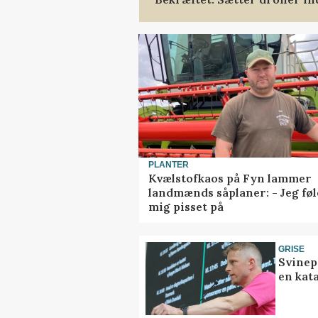
PLANTER
Kvælstofkaos på Fyn lammer
landmænds såplaner: - Jeg føl
mig pisset på
GRISE
Svinep
en kat