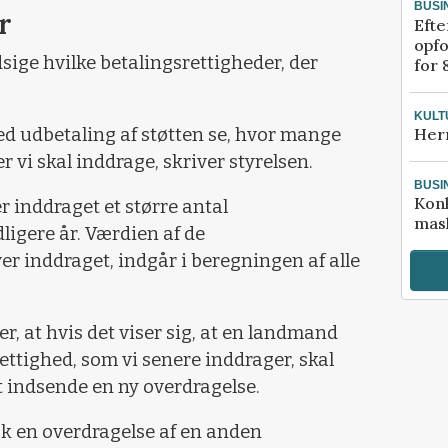
BUSI
r
Efte
opfo
dsige hvilke betalingsrettigheder, der
for 
KULT
med udbetaling af støtten se, hvor mange
Her
r vi skal inddrage, skriver styrelsen.
BUSI
Kon
ver inddraget et større antal
mask
dligere år. Værdien af de
ver inddraget, indgår i beregningen af alle
, at hvis det viser sig, at en landmand
ettighed, som vi senere inddrager, skal
t indsende en ny overdragelse.
sk en overdragelse af en anden