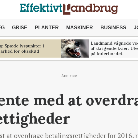
ÆG
GRISE
PLANTER
MASKINER
BUSINESS
J
Landmand vågnede ve
g: Spæde lyspunkter i
af skrigende kvier: Ul
marked for oksekød
på foderbordet
Annonce
vente med at overdr
ettigheder
st at overdrage betalingsrettigheder for 2016, n