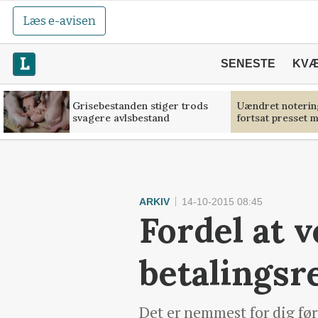
Læs e-avisen
SENESTE
KV
Grisebestanden stiger trods
Uændret noterin
svagere avlsbestand
fortsat presset 
ARKIV
14-10-2015 08:45
Fordel at 
betalingsr
Det er nemmest for dig før