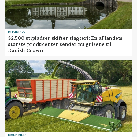
BUSINESS
32.500 stipladser skifter slagteri: En af landets
største producenter sender nu grisene til
Danish Crown
MASKINER