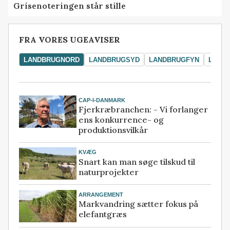
Grisenoteringen står stille
FRA VORES UGEAVISER
LANDBRUGNORD
LANDBRUGSYD
LANDBRUGFYN
LAND
CAP-I-DANMARK
Fjerkræbranchen: - Vi forlanger
ens konkurrence- og
produktionsvilkår
KVÆG
Snart kan man søge tilskud til
naturprojekter
ARRANGEMENT
Markvandring sætter fokus på
elefantgræs