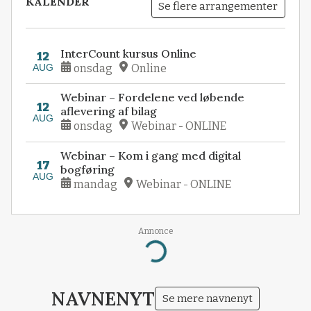
KALENDER
Se flere arrangementer
InterCount kursus Online
12
AUG
onsdag
Online
Webinar – Fordelene ved løbende
12
aflevering af bilag
AUG
onsdag
Webinar - ONLINE
Webinar – Kom i gang med digital
17
bogføring
AUG
mandag
Webinar - ONLINE
Annonce
Loading...
NAVNENYT
Se mere navnenyt