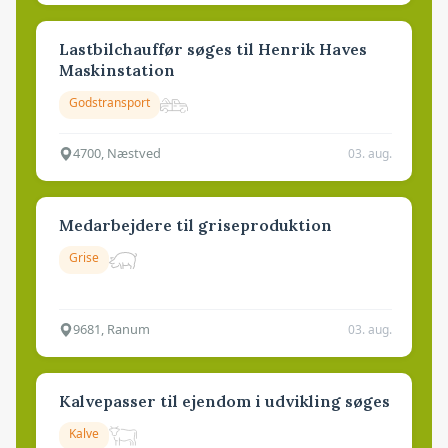
Lastbilchauffør søges til Henrik Haves
Maskinstation
Godstransport
4700, Næstved
03. aug.
Medarbejdere til griseproduktion
Grise
9681, Ranum
03. aug.
Kalvepasser til ejendom i udvikling søges
Kalve