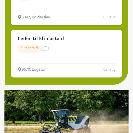
6392, Bolderslev
03. aug.
Leder til klimastald
Klimastald
9670, Løgstør
03. aug.