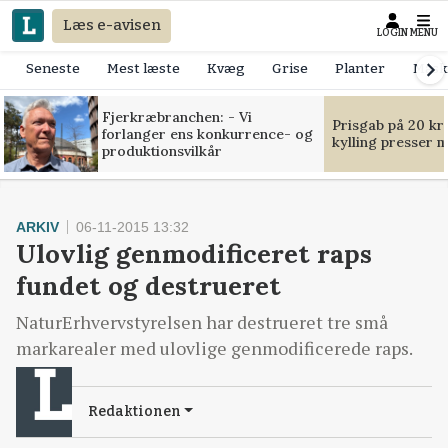
Læs e-avisen
LOGIN
MENU
Seneste
Mest læste
Kvæg
Grise
Planter
Mask
Fjerkræbranchen: - Vi
Prisgab på 20 kr
forlanger ens konkurrence- og
kylling presser 
produktionsvilkår
ARKIV
06-11-2015 13:32
Ulovlig genmodificeret raps
fundet og destrueret
NaturErhvervstyrelsen har destrueret tre små
markarealer med ulovlige genmodificerede raps.
Redaktionen