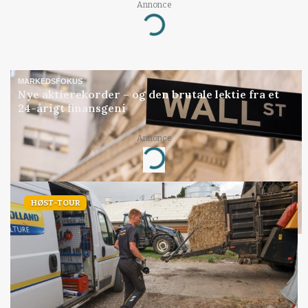
Annonce
Loading...
MARKEDSFOKUS
Nye aktierekorder – og den brutale lektie fra et
24-årigt finansgeni
Annonce
Loading...
HØST-TOUR