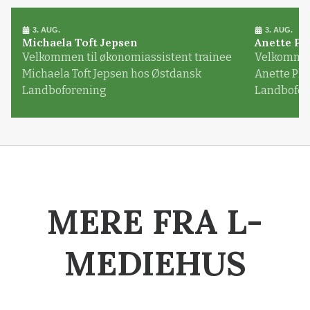
3. AUG.
3. AUG.
Michaela Toft Jepsen
Anette Pl
Velkommen til økonomiassistent trainee
Velkommen 
Michaela Toft Jepsen hos Østdansk
Anette Pl
Landboforening
Landbofor
MERE FRA L-
MEDIEHUS