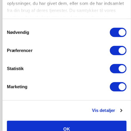
oplysninger, du har givet dem, eller som de har indsamlet
fra din brug af deres tjenester. Du samtykker til vores
cookies, hvis du fortsætter med at anvende vores
hjemmeside.
Samtykkevalg
Nødvendig
POLITIK
»Nu stopper I«: Landbrugsdebattør og
Præferencer
protestgruppe vil demonstrere mod ny
gødskningslov
Statistik
Annonce
KVÆG
Marketing
Snart kan man søge tilskud til naturprojekter
Annonce
Loading...
Vis detaljer
OK