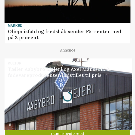
MARKED
Olieprisfald og fredshåb sender F5-renten ned
på 3 procent
Annonce
KULTUR
Tæller Aabybro Mejeri og Axel Månsson: 21
fødevareproducenter indstillet til pris
Annonce
Loading...
Jobs
i samarbejde med