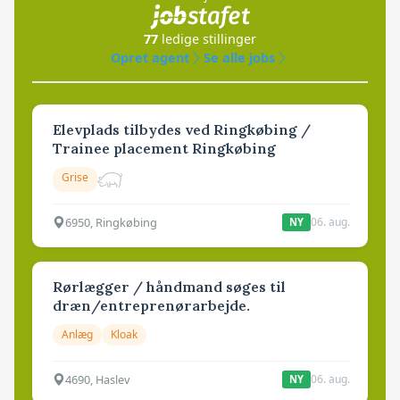
77
ledige stillinger
Opret agent
Se alle jobs
Elevplads tilbydes ved Ringkøbing /
Trainee placement Ringkøbing
Grise
6950, Ringkøbing
06. aug.
NY
Rørlægger / håndmand søges til
dræn/entreprenørarbejde.
Anlæg
Kloak
4690, Haslev
06. aug.
NY