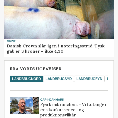
GRISE
Danish Crown slår igen i noteringsstrid: Tysk
gab er 3 kroner – ikke 4,30
FRA VORES UGEAVISER
LANDBRUGNORD
LANDBRUGSYD
LANDBRUGFYN
LAND
CAP-I-DANMARK
Fjerkræbranchen: - Vi forlanger
ens konkurrence- og
produktionsvilkår