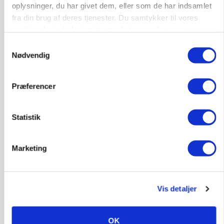
oplysninger, du har givet dem, eller som de har indsamlet
fra din brug af deres tjenester. Du samtykker til vores
Annonce
cookies, hvis du fortsætter med at anvende vores
Loading...
hjemmeside.
Samtykkevalg
Nødvendig
Præferencer
Statistik
Marketing
PLANTER
Før såmaskinen kører: Her er efterårets største
Vis detaljer
skadedyrsrisici
OK