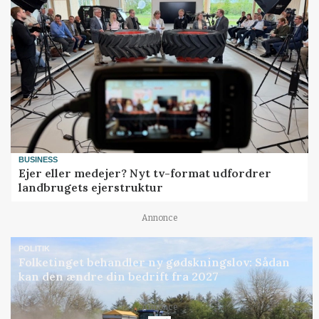
BUSINESS
Ejer eller medejer? Nyt tv-format udfordrer
landbrugets ejerstruktur
Annonce
POLITIK
Folketinget behandler ny gødskningslov: Sådan
kan den ændre din bedrift fra 2027
Loading...
Annonce