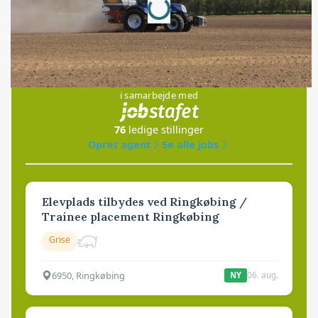
Jobs
i samarbejde med
76
ledige stillinger
Opret agent
Se alle jobs
Elevplads tilbydes ved Ringkøbing /
Trainee placement Ringkøbing
Grise
6950, Ringkøbing
06. aug.
NY