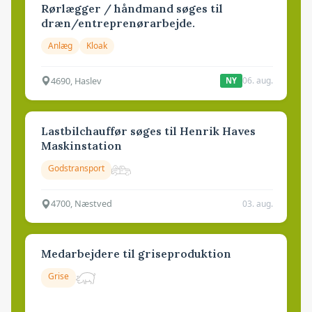
Rørlægger / håndmand søges til
dræn/entreprenørarbejde.
Anlæg
Kloak
4690, Haslev
06. aug.
NY
Lastbilchauffør søges til Henrik Haves
Maskinstation
Godstransport
4700, Næstved
03. aug.
Medarbejdere til griseproduktion
Grise