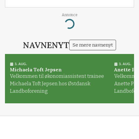
Annonce
Loading...
NAVNENYT
Se mere navnenyt
3. AUG.
3. AUG.
Michaela Toft Jepsen
Anette Pl
Velkommen til økonomiassistent trainee
Velkommen 
Michaela Toft Jepsen hos Østdansk
Anette Pl
Landboforening
Landbofor