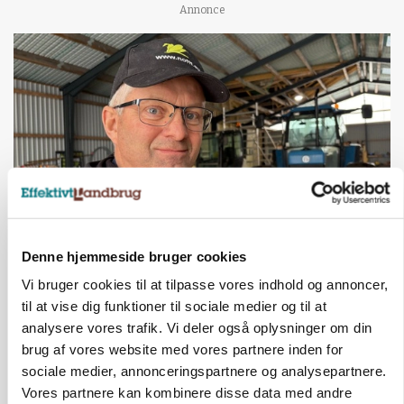
Annonce
POLITIK
Denne hjemmeside bruger cookies
»Nu stopper I«: Landbrugsdebattør og
Vi bruger cookies til at tilpasse vores indhold og annoncer,
protestgruppe vil demonstrere mod ny
gødskningslov
til at vise dig funktioner til sociale medier og til at
analysere vores trafik. Vi deler også oplysninger om din
Annonce
brug af vores website med vores partnere inden for
sociale medier, annonceringspartnere og analysepartnere.
KVÆG
Vores partnere kan kombinere disse data med andre
Snart kan man søge tilskud til naturprojekter