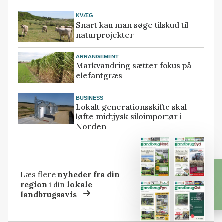
KVÆG
Snart kan man søge tilskud til
naturprojekter
ARRANGEMENT
Markvandring sætter fokus på
elefantgræs
BUSINESS
Lokalt generationsskifte skal
løfte midtjysk siloimportør i
Norden
Læs flere
nyheder fra din
region
i din
lokale
landbrugsavis