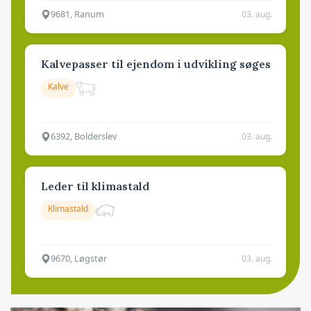
9681, Ranum
03. aug.
Kalvepasser til ejendom i udvikling søges
Kalve
6392, Bolderslev
03. aug.
Leder til klimastald
Klimastald
9670, Løgstør
03. aug.