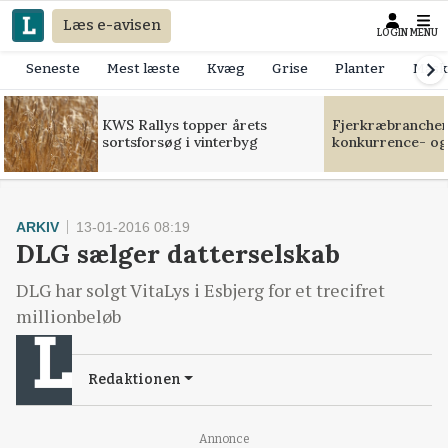
Læs e-avisen
LOGIN
MENU
Seneste
Mest læste
Kvæg
Grise
Planter
Mask
KWS Rallys topper årets
Fjerkræbranchen:
sortsforsøg i vinterbyg
konkurrence- og
ARKIV
13-01-2016 08:19
DLG sælger datterselskab
DLG har solgt VitaLys i Esbjerg for et trecifret
millionbeløb
Redaktionen
Annonce