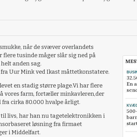
 smukke, når de svæver overlandets
r flere tusinde måger slår sig ned på
MES
 helt anden sag.
 fra Uur Mink ved Ikast måttetkonstatere.
BUSI
32.5
En a
evet en stadig større plage.Vi har flere
send
å vores farm, fortæller minkavleren,der
fra cirka 80.000 hvalpe årligt.
KVÆ
500-
l livs, har han nu tagetelektronikken i
bar
star
ensorbaseret løsning fra firmaet
er i Middelfart.