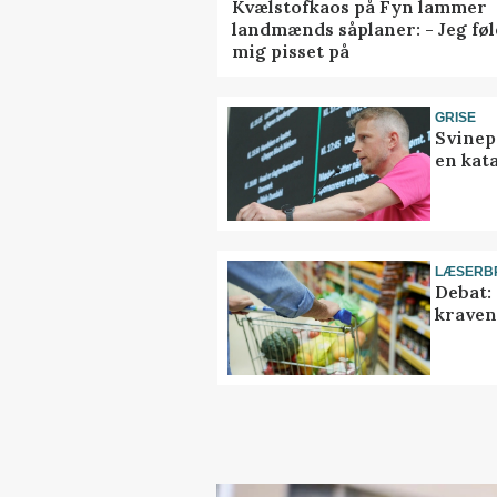
Kvælstofkaos på Fyn lammer
landmænds såplaner: - Jeg føl
mig pisset på
GRISE
Svinep
en kat
LÆSERB
Debat:
kravene