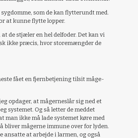
er sygdomme, som de kan flytterundt med.
r at kunne flytte lopper.
at de stjæler en hel delfoder. Det kan vi
tisk ikke præcis, hvor storemængder de
ste fået en fjernbetjening tilsit måge-
t jeg opdager, at mågerneslår sig ned et
jeg systemet. Og så letter de meddet
 at man ikke må lade systemet køre med
så bliver mågerne immune over for lyden.
e ansatte at arbejde i larmen, og også