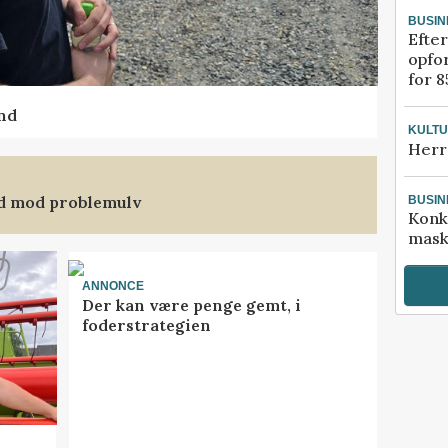
BUSIN
Efter
opfo
for 8
nd
KULT
Herr
nd mod problemulv
BUSIN
Konk
mask
ANNONCE
Der kan være penge gemt, i
foderstrategien