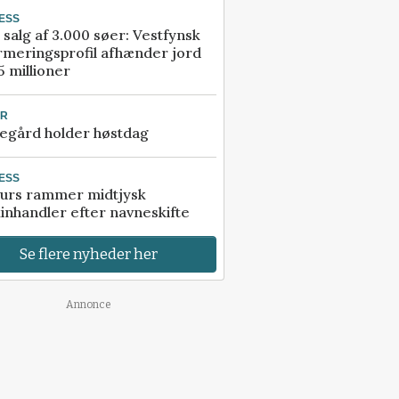
ESS
 salg af 3.000 søer: Vestfynsk
rmeringsprofil afhænder jord
5 millioner
UR
egård holder høstdag
ESS
urs rammer midtjysk
inhandler efter navneskifte
Se flere nyheder her
Annonce