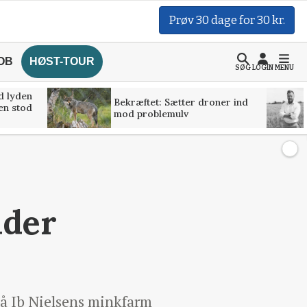
Prøv 30 dage for 30 kr.
OB
HØST-TOUR
SØG
LOGIN
MENU
d lyden
Bekræftet: Sætter droner ind
ven stod
mod problemulv
lder
på Ib Nielsens minkfarm