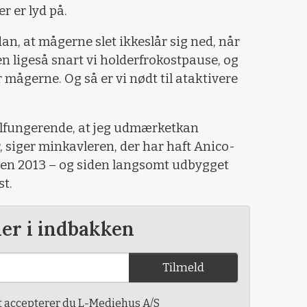
er er lyd på.
dan, at mågerne slet ikkeslår sig ned, når
Men ligeså snart vi holderfrokostpause, og
mågerne. Og så er vi nødt til ataktivere
velfungerende, at jeg udmærketkan
r, siger minkavleren, der har haft Anico-
den 2013 – og siden langsomt udbygget
t.
der i indbakken
Tilmeld
t accepterer du L-Mediehus A/S