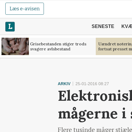
Læs e-avisen
SENESTE
KV
Grisebestanden stiger trods
Uændret noterin
svagere avlsbestand
fortsat presset 
ARKIV
25-01-2016 08:27
Elektronis
mågerne i 
Flere tusinde måger stjæl