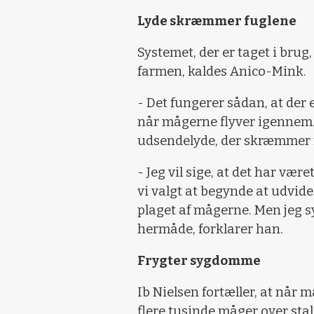
Lyde skræmmer fuglene
Systemet, der er taget i bru
farmen, kaldes Anico-Mink.
- Det fungerer sådan, at der 
når mågerne flyver igennem.
udsendelyde, der skræmmer m
- Jeg vil sige, at det har vær
vi valgt at begynde at udvid
plaget af mågerne. Men jeg s
hermåde, forklarer han.
Frygter sygdomme
Ib Nielsen fortæller, at når 
flere tusinde måger over sta