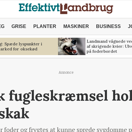
ÆG
GRISE
PLANTER
MASKINER
BUSINESS
J
Landmand vågnede ve
g: Spæde lyspunkter i
af skrigende kvier: Ul
marked for oksekød
på foderbordet
Annonce
k fugleskræmsel ho
skak
er foder og frygtes at kunne sprede sygdomme 