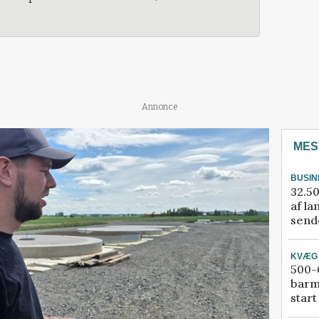
Annonce
MES
BUSIN
32.50
af la
sende
KVÆG
500-6
barm
start