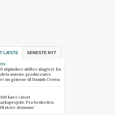
T LÆSTE
SENESTE NYT
ESS
0 stipladser skifter slagteri: En
ndets største producenter
r nu grisene til Danish Crown
00 køer i stort
arksprojekt: Fra beskeden
 til store drømme