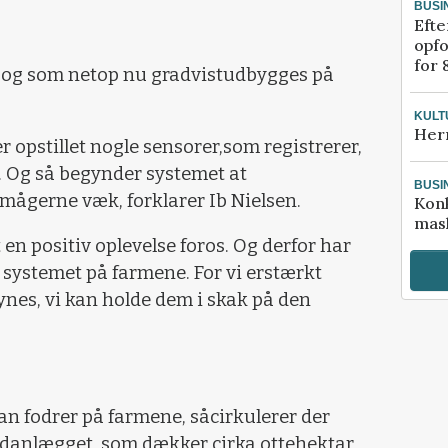
BUSI
Efte
opfo
for 
g, og som netop nu gradvistudbygges på
KULT
Her
er opstillet nogle sensorer,som registrerer,
 Og så begynder systemet at
BUSI
ågerne væk, forklarer Ib Nielsen.
Kon
mask
et en positiv oplevelse foros. Og derfor har
e systemet på farmene. For vi erstærkt
ynes, vi kan holde dem i skak på den
man fodrer på farmene, såcirkulerer der
ldanlægget, som dækker cirka ottehektar.