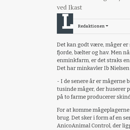
ved Ikast
Redaktionen
Det kan godt være, måger er
fjorde, bælter og hav. Men nå
enminkfarm, er det straks en
Det har minkavler Ib Nielsen
- I de senere år er mågerne bl
tusinde måger, der huserer p
på to farme producerer skind 
For at komme mågeplagerne ti
brug. Det sker i form af en s
AnicoAnimal Control, der ligg