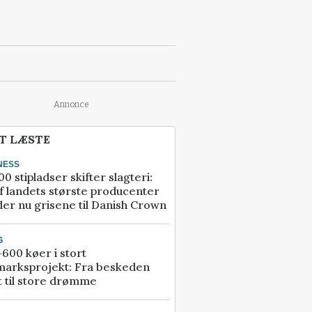
Annonce
T LÆSTE
NESS
00 stipladser skifter slagteri:
f landets største producenter
er nu grisene til Danish Crown
G
600 køer i stort
marksprojekt: Fra beskeden
t til store drømme