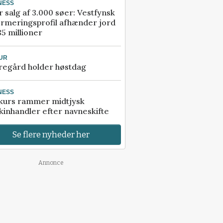
NESS
r salg af 3.000 søer: Vestfynsk
rmeringsprofil afhænder jord
85 millioner
UR
regård holder høstdag
NESS
kurs rammer midtjysk
inhandler efter navneskifte
Se flere nyheder her
Annonce