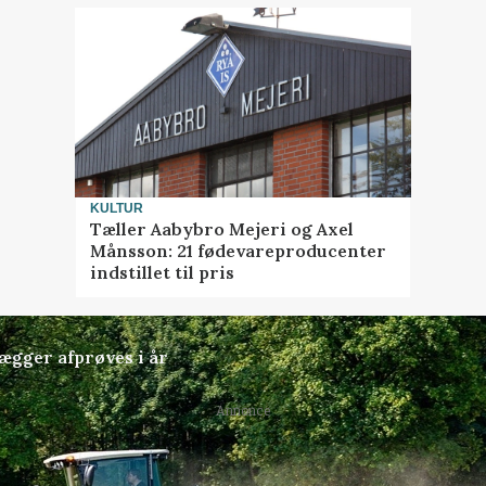
KULTUR
Tæller Aabybro Mejeri og Axel
Månsson: 21 fødevareproducenter
indstillet til pris
lægger afprøves i år
Annonce