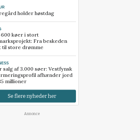
UR
regård holder høstdag
G
600 køer i stort
marksprojekt: Fra beskeden
t til store drømme
NESS
r salg af 3.000 søer: Vestfynsk
rmeringsprofil afhænder jord
85 millioner
Se flere nyheder her
Annonce