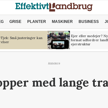
ÆG
GRISE
PLANTER
MASKINER
BUSINESS
J
Ejer eller medejer? Ny
Tjek: Små justeringer kan
format udfordrer land
relser
ejerstruktur
Annonce
opper med lange tr