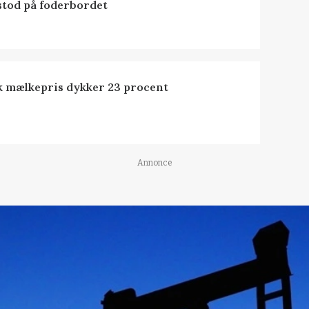
stod på foderbordet
k mælkepris dykker 23 procent
Annonce