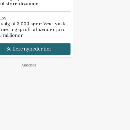
 til store drømme
ESS
 salg af 3.000 søer: Vestfynsk
rmeringsprofil afhænder jord
5 millioner
Se flere nyheder her
Annonce