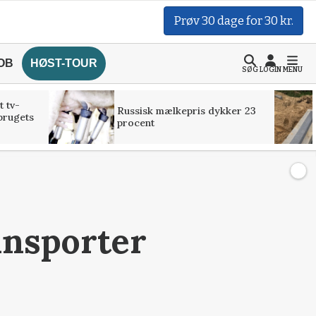
Prøv 30 dage for 30 kr.
OB
HØST-TOUR
SØG
LOGIN
MENU
t tv-
Russisk mælkepris dykker 23
brugets
procent
ansporter