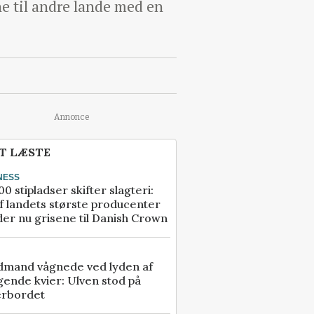
e til andre lande med en
Annonce
T LÆSTE
NESS
00 stipladser skifter slagteri:
f landets største producenter
er nu grisene til Danish Crown
dmand vågnede ved lyden af
gende kvier: Ulven stod på
erbordet