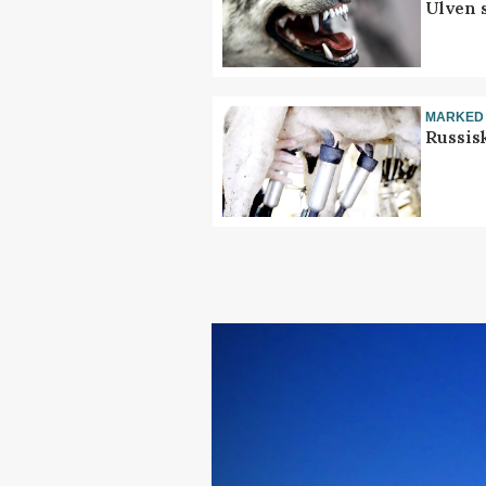
Ulven 
MARKED
Russis