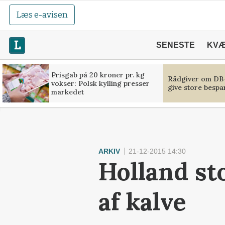
Læs e-avisen
SENESTE
KV
Prisgab på 20 kroner pr. kg
Rådgiver om DB-
vokser: Polsk kylling presser
give store bespa
markedet
ARKIV
21-12-2015 14:30
Holland st
af kalve