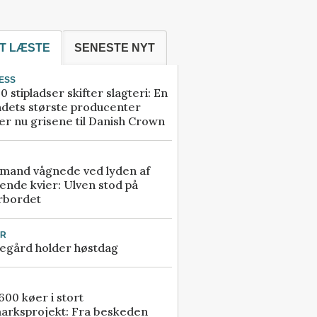
T LÆSTE
SENESTE NYT
ESS
0 stipladser skifter slagteri: En
ndets største producenter
r nu grisene til Danish Crown
mand vågnede ved lyden af
ende kvier: Ulven stod på
rbordet
UR
egård holder høstdag
00 køer i stort
arksprojekt: Fra beskeden