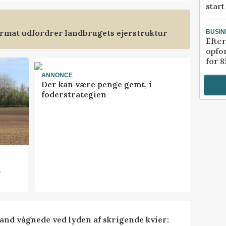
start
format udfordrer landbrugets ejerstruktur
BUSIN
Efter
opfo
for 8
ANNONCE
Der kan være penge gemt, i
foderstrategien
n
nd vågnede ved lyden af skrigende kvier: