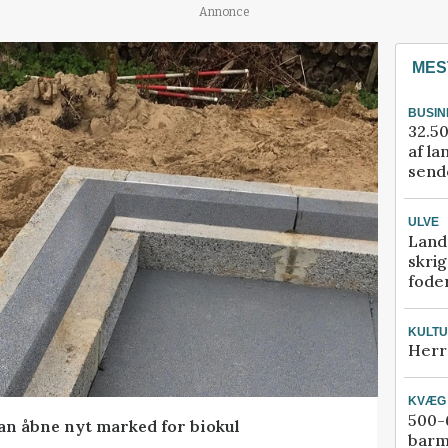
Annonce
MES
BUSIN
32.50
af la
sende
ULVE
Land
skrig
fode
KULT
Herr
KVÆG
500-6
kan åbne nyt marked for biokul
barm