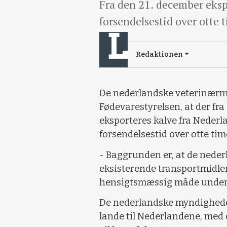
Fra den 21. december eksp
forsendelsestid over otte 
Redaktionen
De nederlandske veterinærm
Fødevarestyrelsen, at der fr
eksporteres kalve fra Nederl
forsendelsestid over otte tim
- Baggrunden er, at de nede
eksisterende transportmidler
hensigtsmæssig måde underve
De nederlandske myndigheder
lande til Nederlandene, med 