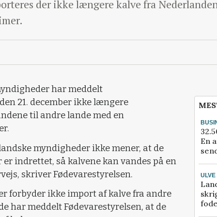
orteres der ikke længere kalve fra Nederlanden
timer.
yndigheder har meddelt
a den 21. december ikke længere
MES
andene til andre lande med en
BUSI
er.
32.5
En a
rlandske myndigheder ikke mener, at de
send
 er indrettet, så kalvene kan vandes på en
js, skriver Fødevarestyrelsen.
ULVE
Lan
 forbyder ikke import af kalve fra andre
skri
fod
de har meddelt Fødevarestyrelsen, at de