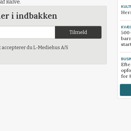
af kalve.
KULT
Her
der i indbakken
KVÆ
Tilmeld
500-
bar
star
t accepterer du L-Mediehus A/S
BUSI
Efte
opfo
for 