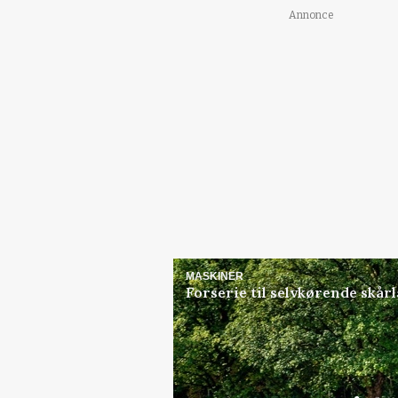
Annonce
MASKINER
Forserie til selvkørende skår