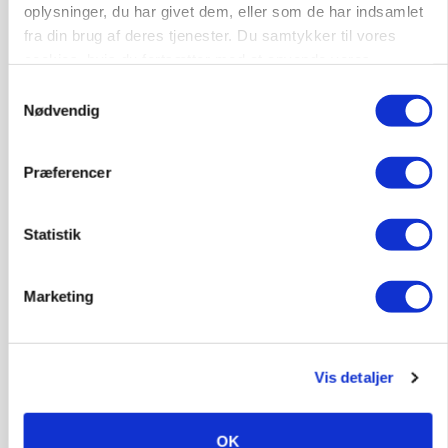
oplysninger, du har givet dem, eller som de har indsamlet
fra din brug af deres tjenester. Du samtykker til vores
cookies, hvis du fortsætter med at anvende vores
hjemmeside.
Samtykkevalg
Nødvendig
Præferencer
Statistik
KULTUR
Tæller Aabybro Mejeri og Axel Månsson: 21
Marketing
fødevareproducenter indstillet til pris
Vis detaljer
OK