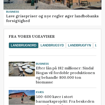
BUSINESS
Lave grisepriser og nye regler øger landbobanks
forsigtighed
FRA VORES UGEAVISER
LANDBRUGNORD
LANDBRUGSYD
LANDBRUGFYN
LAND
BUSINESS
Efter lån på 182 millioner: Sindal
Biogas vil fordoble produktionen
og behandle 800.000 ton
biomasse
KVÆG
500-600 køer i stort
barmarksprojekt: Fra beskeden