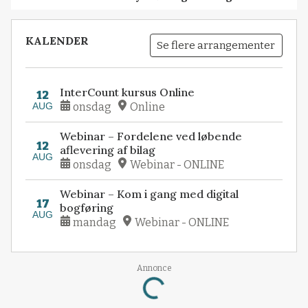
KALENDER
Se flere arrangementer
InterCount kursus Online
12
AUG
onsdag
Online
Webinar – Fordelene ved løbende
12
aflevering af bilag
AUG
onsdag
Webinar - ONLINE
Webinar – Kom i gang med digital
17
bogføring
AUG
mandag
Webinar - ONLINE
Loading...
Annonce