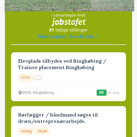
Jobs
i samarbejde med
81
ledige stillinger
Opret agent
Se alle jobs
Elevplads tilbydes ved Ringkøbing /
Trainee placement Ringkøbing
Grise
6950, Ringkøbing
06. aug.
NY
Rørlægger / håndmand søges til
dræn/entreprenørarbejde.
Anlæg
Kloak