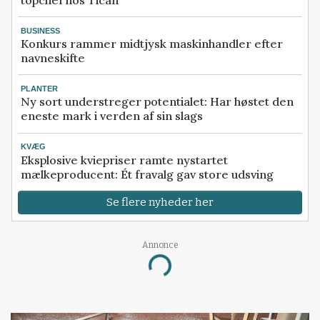
BUSINESS
Konkurs rammer midtjysk maskinhandler efter
navneskifte
PLANTER
Ny sort understreger potentialet: Har høstet den
eneste mark i verden af sin slags
KVÆG
Eksplosive kviepriser ramte nystartet
mælkeproducent: Ét fravalg gav store udsving
Se flere nyheder her
Annonce
Loading...