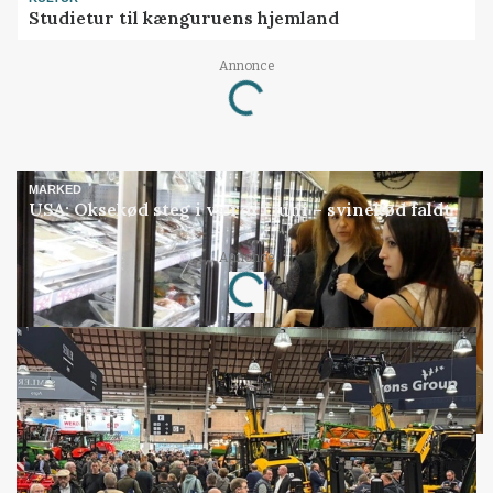
Studietur til kænguruens hjemland
Loading...
Annonce
MARKED
USA: Oksekød steg i værdi i juni – svinekød faldt
Loading...
Annonce