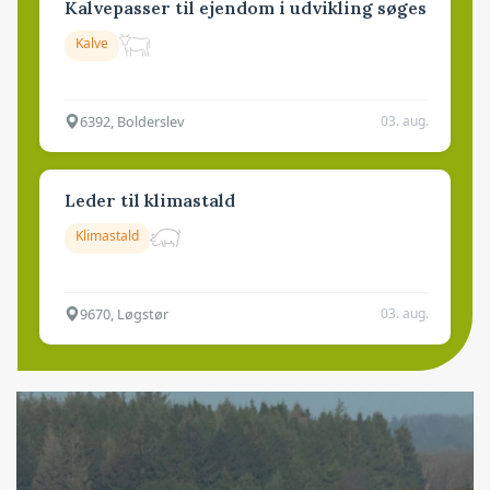
Kalvepasser til ejendom i udvikling søges
Kalve
6392, Bolderslev
03. aug.
Leder til klimastald
Klimastald
9670, Løgstør
03. aug.