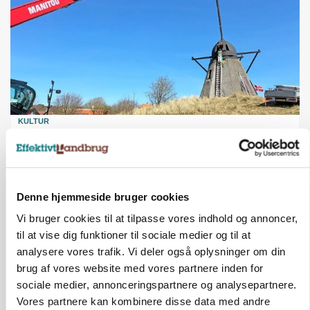
KULTUR
Største Manitou fik gammel vindmølle til at
snurre igen
Annonce
Denne hjemmeside bruger cookies
BUSINESS
Vi bruger cookies til at tilpasse vores indhold og annoncer,
Efter lån på 182 millioner: Sindal Biogas vil
fordoble produktionen og behandle 800.000 ton
til at vise dig funktioner til sociale medier og til at
biomasse
analysere vores trafik. Vi deler også oplysninger om din
Loading...
brug af vores website med vores partnere inden for
Annonce
sociale medier, annonceringspartnere og analysepartnere.
Vores partnere kan kombinere disse data med andre