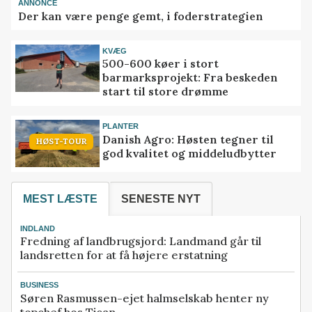
ANNONCE
Der kan være penge gemt, i foderstrategien
KVÆG
500-600 køer i stort
barmarksprojekt: Fra beskeden
start til store drømme
PLANTER
Danish Agro: Høsten tegner til
HØST-TOUR
god kvalitet og middeludbytter
MEST LÆSTE
SENESTE NYT
INDLAND
Fredning af landbrugsjord: Landmand går til
landsretten for at få højere erstatning
BUSINESS
Søren Rasmussen-ejet halmselskab henter ny
topchef hos Tican