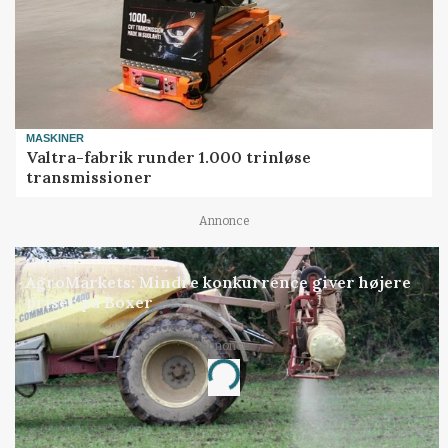
MASKINER
Valtra-fabrik runder 1.000 trinløse
transmissioner
Annonce
MARKED
AgroMarkets: Mindre konkurrence giver højere
priser på Boxer
Annonce
Loading...