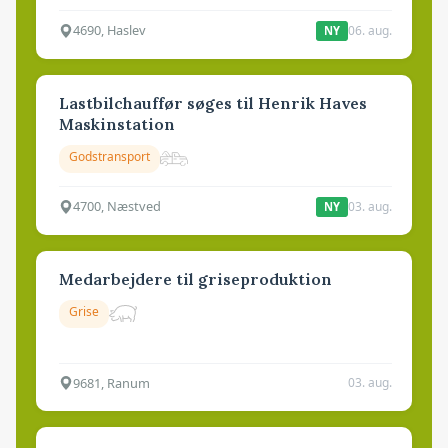
4690, Haslev
06. aug.
NY
Lastbilchauffør søges til Henrik Haves
Maskinstation
Godstransport
4700, Næstved
03. aug.
NY
Medarbejdere til griseproduktion
Grise
9681, Ranum
03. aug.