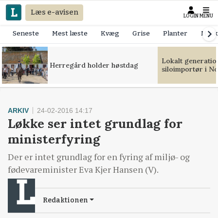
Læs e-avisen
LOGIN
MENU
Seneste
Mest læste
Kvæg
Grise
Planter
Mask
Lokalt generation
Herregård holder høstdag
siloimportør i N
ARKIV
24-02-2016 14:17
Løkke ser intet grundlag for
ministerfyring
Der er intet grundlag for en fyring af miljø- og
fødevareminister Eva Kjer Hansen (V).
Redaktionen