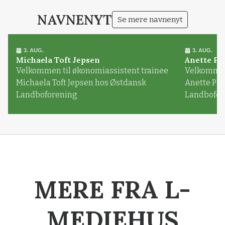
NAVNENYT
Se mere navnenyt
3. AUG.
3. AUG.
Michaela Toft Jepsen
Anette Pl
Velkommen til økonomiassistent trainee
Velkommen 
Michaela Toft Jepsen hos Østdansk
Anette Pl
Landboforening
Landbofor
MERE FRA L-
MEDIEHUS