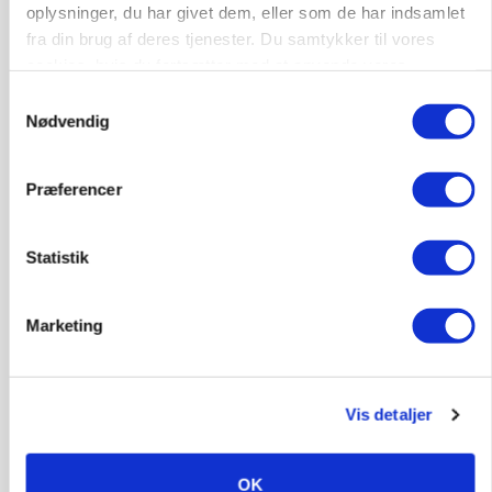
oplysninger, du har givet dem, eller som de har indsamlet
fra din brug af deres tjenester. Du samtykker til vores
cookies, hvis du fortsætter med at anvende vores
hjemmeside.
PLANTER
Samtykkevalg
På døgnvagt i høsten
Nødvendig
Loading...
Annonce
Præferencer
Statistik
Marketing
Vis detaljer
OK