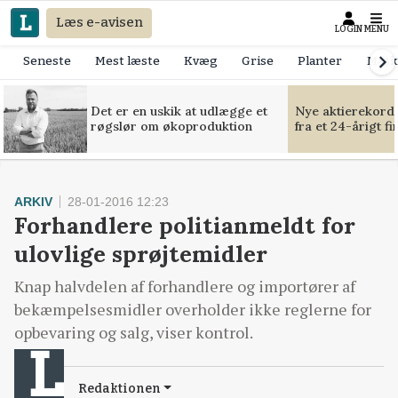
Læs e-avisen
LOGIN
MENU
Seneste
Mest læste
Kvæg
Grise
Planter
Mask
Det er en uskik at udlægge et
Nye aktierekorde
røgslør om økoproduktion
fra et 24-årigt f
ARKIV
28-01-2016 12:23
Forhandlere politianmeldt for
ulovlige sprøjtemidler
Knap halvdelen af forhandlere og importører af
bekæmpelsesmidler overholder ikke reglerne for
opbevaring og salg, viser kontrol.
Redaktionen