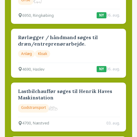
6950, Ringkøbing
06. aug.
NY
Rørlægger / håndmand søges til
dræn/entreprenørarbejde.
Anlæg
Kloak
4690, Haslev
06. aug.
NY
Lastbilchauffør søges til Henrik Haves
Maskinstation
Godstransport
4700, Næstved
03. aug.