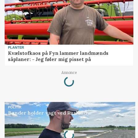
PLANTER
Kvælstofkaos på Fyn lammer landmænds
såplaner: - Jeg føler mig pisset på
Loading...
Annonce
POLITIK
Bønder holder vagt ved Rusland
Loading...
Annonce