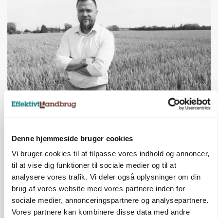
LEDER
Det er en uskik at udlægge et røgslør om
økoproduktion
Denne hjemmeside bruger cookies
Vi bruger cookies til at tilpasse vores indhold og annoncer,
HØST-TOUR
til at vise dig funktioner til sociale medier og til at
analysere vores trafik. Vi deler også oplysninger om din
brug af vores website med vores partnere inden for
sociale medier, annonceringspartnere og analysepartnere.
Vores partnere kan kombinere disse data med andre