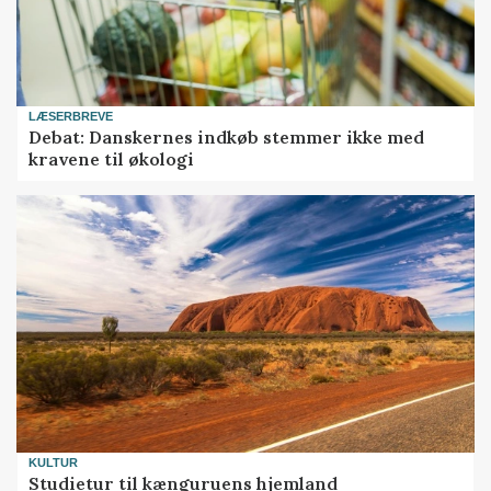
LÆSERBREVE
Debat: Danskernes indkøb stemmer ikke med
kravene til økologi
KULTUR
Studietur til kænguruens hjemland