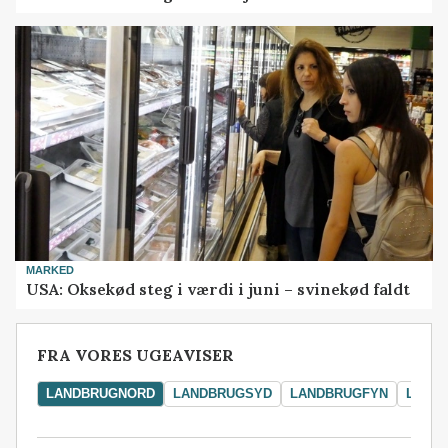
MARKED
USA: Oksekød steg i værdi i juni – svinekød faldt
FRA VORES UGEAVISER
LANDBRUGNORD
LANDBRUGSYD
LANDBRUGFYN
LAND