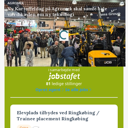
AGROMEK
Ny Kartoffeldag på Agromek skal samle hele
værdikæden om ny teknologi
Loading...
Annonce
Jobs
i samarbejde med
81
ledige stillinger
Opret agent
Se alle jobs
Elevplads tilbydes ved Ringkøbing /
Trainee placement Ringkøbing
Grise