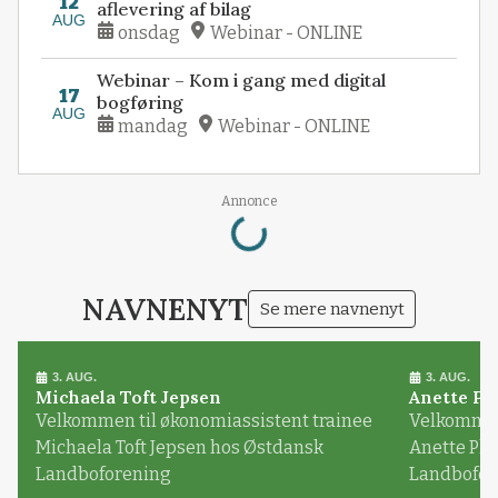
12
aflevering af bilag
AUG
onsdag
Webinar - ONLINE
Webinar – Kom i gang med digital
17
bogføring
AUG
mandag
Webinar - ONLINE
Loading...
Annonce
NAVNENYT
Se mere navnenyt
3. AUG.
3. AUG.
Michaela Toft Jepsen
Anette Pl
Velkommen til økonomiassistent trainee
Velkommen 
Michaela Toft Jepsen hos Østdansk
Anette Pl
Landboforening
Landbofor