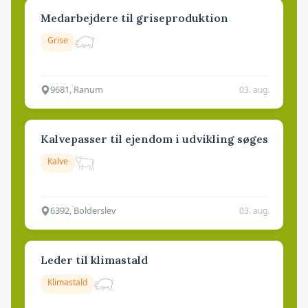
Medarbejdere til griseproduktion
Grise
9681, Ranum
03. aug.
Kalvepasser til ejendom i udvikling søges
Kalve
6392, Bolderslev
03. aug.
Leder til klimastald
Klimastald