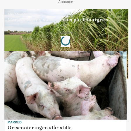
Annonce
ARRANGEMENT
Markvandring sætter fokus på elefantgræs
Loading...
Annonce
MARKED
Grisenoteringen står stille