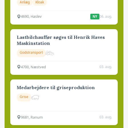
Anlæg
Kloak
4690, Haslev
06. aug.
NY
Lastbilchauffør søges til Henrik Haves
Maskinstation
Godstransport
4700, Næstved
03. aug.
Medarbejdere til griseproduktion
Grise
9681, Ranum
03. aug.