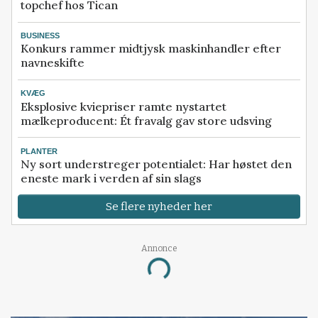
topchef hos Tican
BUSINESS
Konkurs rammer midtjysk maskinhandler efter
navneskifte
KVÆG
Eksplosive kviepriser ramte nystartet
mælkeproducent: Ét fravalg gav store udsving
PLANTER
Ny sort understreger potentialet: Har høstet den
eneste mark i verden af sin slags
Se flere nyheder her
Annonce
Loading...