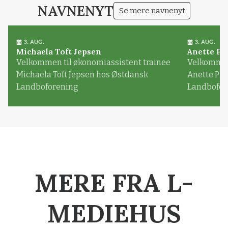
NAVNENYT
Se mere navnenyt
3. AUG.
3. AUG.
Michaela Toft Jepsen
Anette Pl
Velkommen til økonomiassistent trainee
Velkommen 
Michaela Toft Jepsen hos Østdansk
Anette Pl
Landboforening
Landbofor
MERE FRA L-
MEDIEHUS