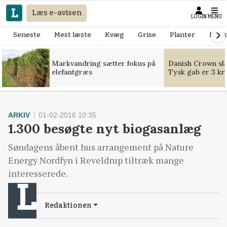
Læs e-avisen
LOGIN
MENU
Seneste
Mest læste
Kvæg
Grise
Planter
Mask
Markvandring sætter fokus på
Danish Crown slår
elefantgræs
Tysk gab er 3 kr
ARKIV
01-02-2016 10:35
1.300 besøgte nyt biogasanlæg
Søndagens åbent hus arrangement på Nature
Energy Nordfyn i Reveldrup tiltræk mange
interesserede.
Redaktionen