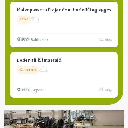
Kalvepasser til ejendom i udvikling søges
Kalve
6392, Bolderslev
03. aug.
Leder til klimastald
Klimastald
9670, Løgstør
03. aug.