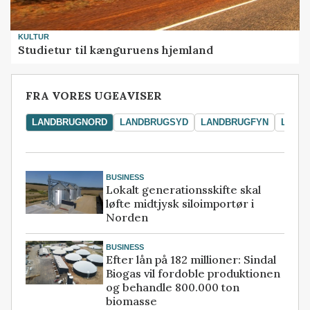
KULTUR
Studietur til kænguruens hjemland
FRA VORES UGEAVISER
LANDBRUGNORD
LANDBRUGSYD
LANDBRUGFYN
LAND
BUSINESS
Lokalt generationsskifte skal
løfte midtjysk siloimportør i
Norden
BUSINESS
Efter lån på 182 millioner: Sindal
Biogas vil fordoble produktionen
og behandle 800.000 ton
biomasse