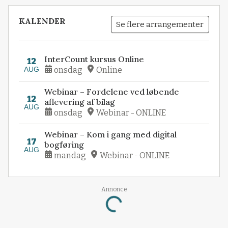
KALENDER
Se flere arrangementer
InterCount kursus Online
12
AUG
onsdag
Online
Webinar – Fordelene ved løbende
12
aflevering af bilag
AUG
onsdag
Webinar - ONLINE
Webinar – Kom i gang med digital
17
bogføring
AUG
mandag
Webinar - ONLINE
Loading...
Annonce