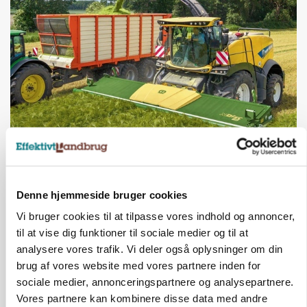
MASKINER
Krone åbner XDisc for John Deere og New
Holland
Denne hjemmeside bruger cookies
Annonce
Vi bruger cookies til at tilpasse vores indhold og annoncer,
MARKED
til at vise dig funktioner til sociale medier og til at
Høstpres kan sænke hvedeprisen yderligere
analysere vores trafik. Vi deler også oplysninger om din
Loading...
brug af vores website med vores partnere inden for
Annonce
sociale medier, annonceringspartnere og analysepartnere.
Vores partnere kan kombinere disse data med andre