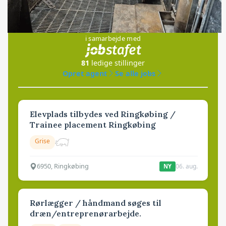
Jobs
i samarbejde med
81
ledige stillinger
Opret agent
Se alle jobs
Elevplads tilbydes ved Ringkøbing /
Trainee placement Ringkøbing
Grise
6950, Ringkøbing
06. aug.
NY
Rørlægger / håndmand søges til
dræn/entreprenørarbejde.