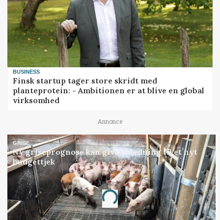
BUSINESS
Finsk startup tager store skridt med
planteprotein: - Ambitionen er at blive en global
virksomhed
Annonce
GRISE
Ny griseprognose kan give anledning til et nyt
budgettjek
Annonce
Loading...