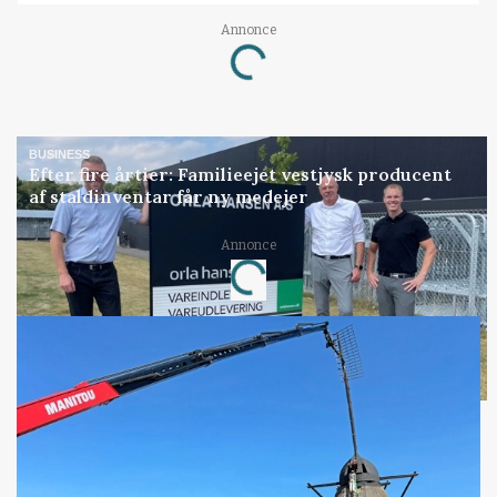
Loading...
Annonce
BUSINESS
Efter fire årtier: Familieejet vestjysk producent
af staldinventar får ny medejer
Loading...
Annonce