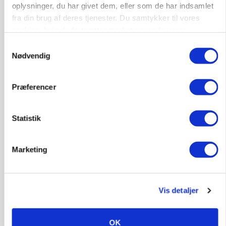
oplysninger, du har givet dem, eller som de har indsamlet
Russisk mælkepris dykker 23 procent
fra din brug af deres tjenester. Du samtykker til vores
cookies, hvis du fortsætter med at anvende vores
Annonce
hjemmeside.
Samtykkevalg
Nødvendig
Præferencer
Statistik
Marketing
POLITIK
»Nu stopper I«: Landbrugsdebattør og
protestgruppe vil demonstrere mod ny
Vis detaljer
gødskningslov
Annonce
OK