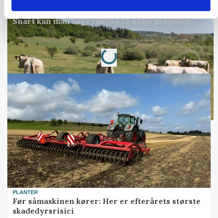
KVÆG
Snart kan man søge tilskud til naturprojekter
Loading...
Annonce
PLANTER
Før såmaskinen kører: Her er efterårets største
skadedyrsrisici