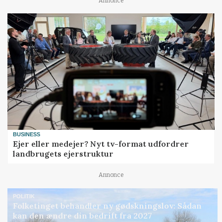
Annonce
BUSINESS
Ejer eller medejer? Nyt tv-format udfordrer
landbrugets ejerstruktur
Annonce
POLITIK
Folketinget behandler ny gødskningslov: Sådan
kan den ændre din bedrift fra 2027