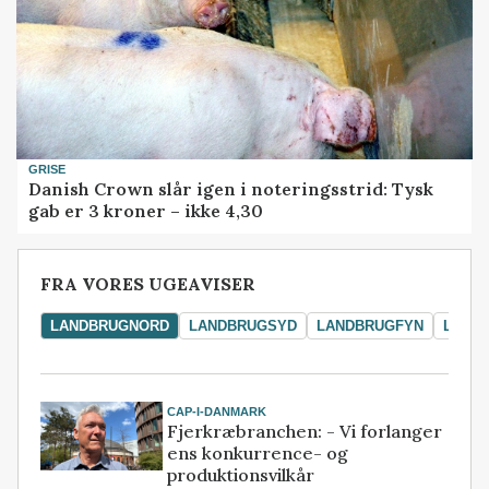
GRISE
Danish Crown slår igen i noteringsstrid: Tysk
gab er 3 kroner – ikke 4,30
FRA VORES UGEAVISER
LANDBRUGNORD
LANDBRUGSYD
LANDBRUGFYN
LAND
CAP-I-DANMARK
Fjerkræbranchen: - Vi forlanger
ens konkurrence- og
produktionsvilkår