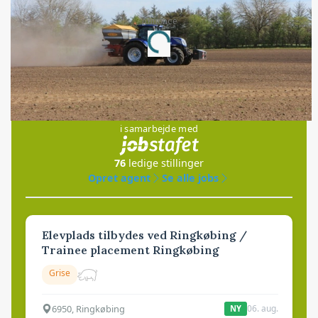
Annonce
Loading...
Jobs
i samarbejde med
76
ledige stillinger
Opret agent
Se alle jobs
Elevplads tilbydes ved Ringkøbing /
Trainee placement Ringkøbing
Grise
6950, Ringkøbing
06. aug.
NY