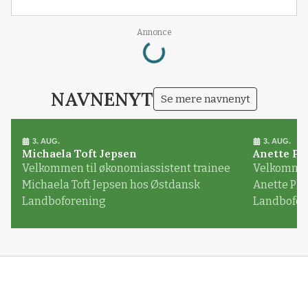
Loading...
Annonce
NAVNENYT
Se mere navnenyt
3. AUG.
3. AUG.
Michaela Toft Jepsen
Anette Pl
Velkommen til økonomiassistent trainee
Velkommen 
Michaela Toft Jepsen hos Østdansk
Anette Pl
Landboforening
Landbofor