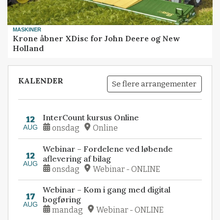
MASKINER
Krone åbner XDisc for John Deere og New
Holland
KALENDER
Se flere arrangementer
InterCount kursus Online
12
AUG
onsdag
Online
Webinar – Fordelene ved løbende
12
aflevering af bilag
AUG
onsdag
Webinar - ONLINE
Webinar – Kom i gang med digital
17
bogføring
AUG
mandag
Webinar - ONLINE