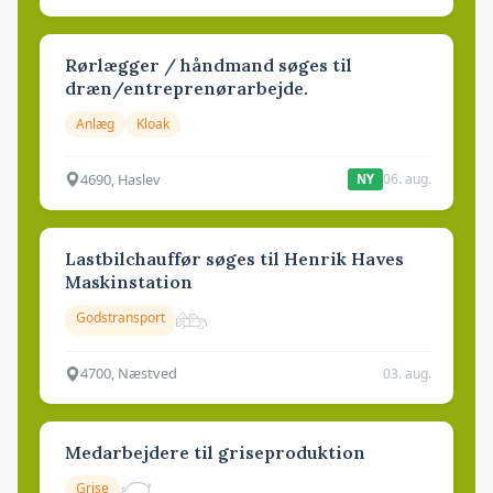
Rørlægger / håndmand søges til
dræn/entreprenørarbejde.
Anlæg
Kloak
4690, Haslev
06. aug.
NY
Lastbilchauffør søges til Henrik Haves
Maskinstation
Godstransport
4700, Næstved
03. aug.
Medarbejdere til griseproduktion
Grise