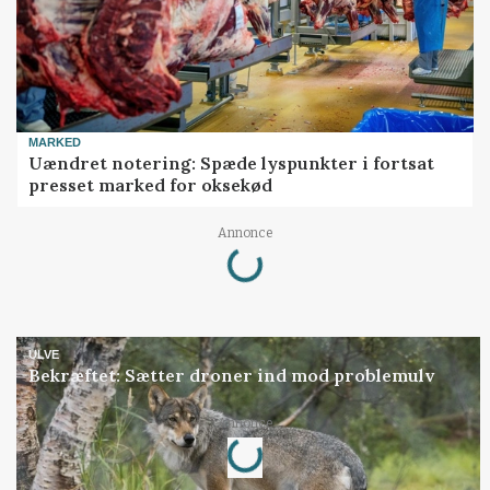
MARKED
Uændret notering: Spæde lyspunkter i fortsat
presset marked for oksekød
Loading...
Annonce
ULVE
Bekræftet: Sætter droner ind mod problemulv
Loading...
Annonce