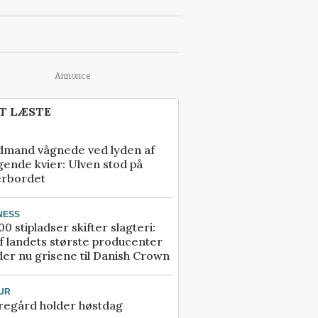
Annonce
T LÆSTE
dmand vågnede ved lyden af
gende kvier: Ulven stod på
erbordet
NESS
00 stipladser skifter slagteri:
f landets største producenter
er nu grisene til Danish Crown
UR
regård holder høstdag