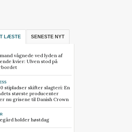
T LÆSTE
SENESTE NYT
mand vågnede ved lyden af
ende kvier: Ulven stod på
rbordet
ESS
0 stipladser skifter slagteri: En
ndets største producenter
r nu grisene til Danish Crown
UR
egård holder høstdag