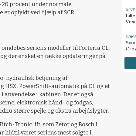
5-20 procent under normale
ULVE
e er opfyldt ved hjælp af SCR
Lill
.
Vest
GRIS
Svin
omdøbes seriens modeller til Forterra CL,
Crow
 og der er sket en række opdateringer på
.
ro-hydraulisk betjening af
og HSX, PowerShift-automatik på CL og et
 i anvendelse i kabinen. Der er også
erne, elektronisk hånd- og fodgas,
nu større spejle og ekstra arbejdslygter.
tch-Tronic lift, som Zetor og Bosch i
r hidtil været seriens mest solgte i