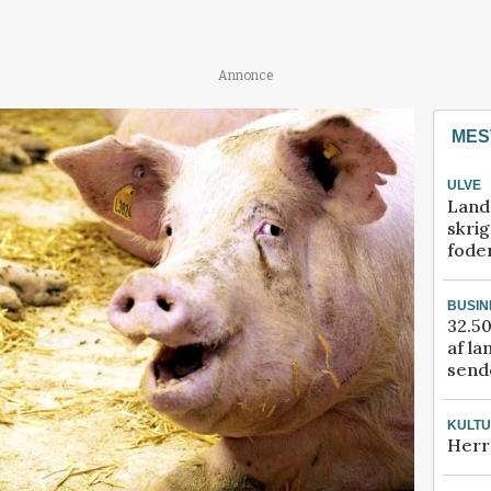
Annonce
MES
ULVE
Land
skrig
fode
BUSIN
32.50
af la
sende
KULT
Herr