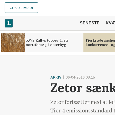
Læs e-avisen
SENESTE
KV
KWS Rallys topper årets
Fjerkræbranchen:
sortsforsøg i vinterbyg
konkurrence- og
ARKIV
06-04-2016 08:15
Zetor sænk
Zetor fortsætter med at lø
Tier 4 emissionsstandard 