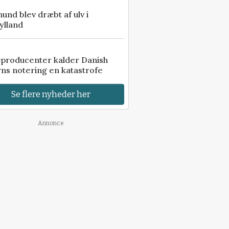
 hund blev dræbt af ulv i
ylland
eproducenter kalder Danish
ns notering en katastrofe
Se flere nyheder her
Annonce