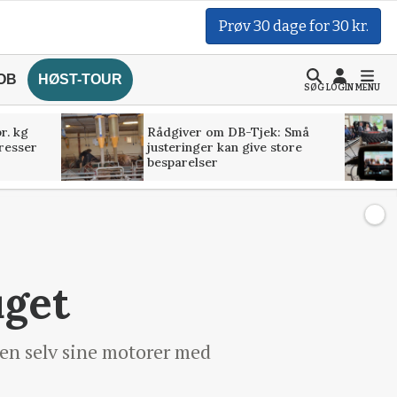
Prøv 30 dage for 30 kr.
OB
HØST-TOUR
SØG
LOGIN
MENU
r. kg
Rådgiver om DB-Tjek: Små
presser
justeringer kan give store
besparelser
uget
ten selv sine motorer med