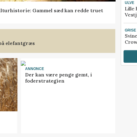
ULVE
Lille
lturhistorie: Gammel sæd kan redde truet
Vestj
GRISE
Svin
Crow
på elefantgræs
ANNONCE
Der kan være penge gemt, i
foderstrategien