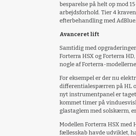
besparelse på helt op mod 1
arbejdsforhold. Tier 4 kraven
efterbehandling med AdBlue
Avanceret lift
Samtidig med opgraderinger 
Forterra HSX og Forterra HD,
nogle af Forterra-modellerne
For eksempel er der nu elekt
differentialespærren på HL 
nyt instrumentpanel er taget
kommet timer på vinduesvisk
glastaglem med solskærm, end
Modellen Forterra HSX med Hi
fællesskab havde udviklet, ha