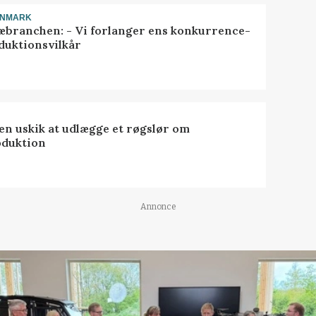
ANMARK
æbranchen: - Vi forlanger ens konkurrence-
duktionsvilkår
 en uskik at udlægge et røgslør om
oduktion
Annonce