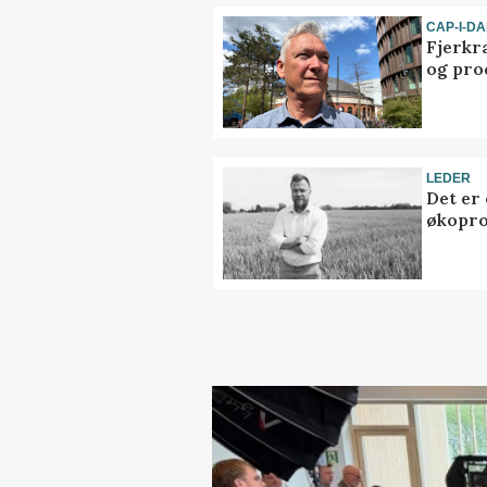
CAP-I-D
Fjerkr
og pro
LEDER
Det er
økopr