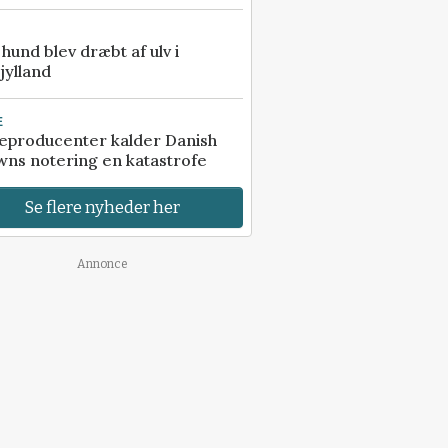
e hund blev dræbt af ulv i
jylland
E
eproducenter kalder Danish
ns notering en katastrofe
Se flere nyheder her
Annonce