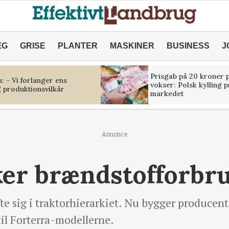
ÆG
GRISE
PLANTER
MASKINER
BUSINESS
J
Prisgab på 20 kroner p
 - Vi forlanger ens
vokser: Polsk kylling 
 produktionsvilkår
markedet
Annonce
er brændstofforbr
fte sig i traktorhierarkiet. Nu bygger producen
til Forterra-modellerne.