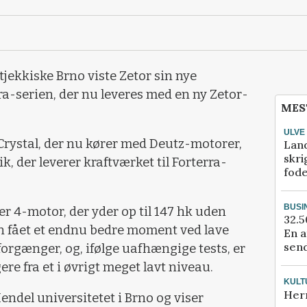
tjekkiske Brno viste Zetor sin nye
ra-serien, der nu leveres med en ny Zetor-
MES
ULVE
 Crystal, der nu kører med Deutz-motorer,
Lan
skri
k, der leverer kraftværket til Forterra-
fod
BUSI
r 4-motor, der yder op til 147 hk uden
32.5
n fået et endnu bedre moment ved lave
En a
send
rgænger, og, ifølge uafhængige tests, er
ere fra et i øvrigt meget lavt niveau.
KULT
Her
endel universitetet i Brno og viser