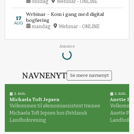
onsdag
Webinar - ONLINE
Webinar – Kom i gang med digital
17
bogføring
AUG
mandag
Webinar - ONLINE
Annonce
Loading...
NAVNENYT
Se mere navnenyt
3. AUG.
3. AUG.
Michaela Toft Jepsen
Anette Pl
Velkommen til økonomiassistent trainee
Velkommen 
Michaela Toft Jepsen hos Østdansk
Anette Pl
Landboforening
Landbofor