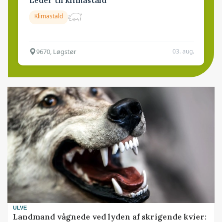
Klimastald
9670, Løgstør
03. aug.
ULVE
Landmand vågnede ved lyden af skrigende kvier: