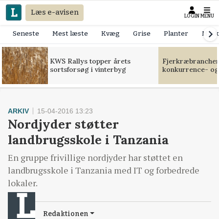
Læs e-avisen
LOGIN
MENU
Seneste
Mest læste
Kvæg
Grise
Planter
Mask
KWS Rallys topper årets
Fjerkræbranchen:
sortsforsøg i vinterbyg
konkurrence- og
ARKIV
15-04-2016 13:23
Nordjyder støtter
landbrugsskole i Tanzania
En gruppe frivillige nordjyder har støttet en
landbrugsskole i Tanzania med IT og forbedrede
lokaler.
Redaktionen