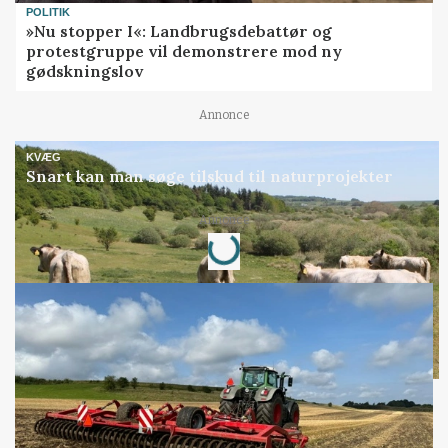
POLITIK
»Nu stopper I«: Landbrugsdebattør og
protestgruppe vil demonstrere mod ny
gødskningslov
Annonce
KVÆG
Snart kan man søge tilskud til naturprojekter
Annonce
Loading...