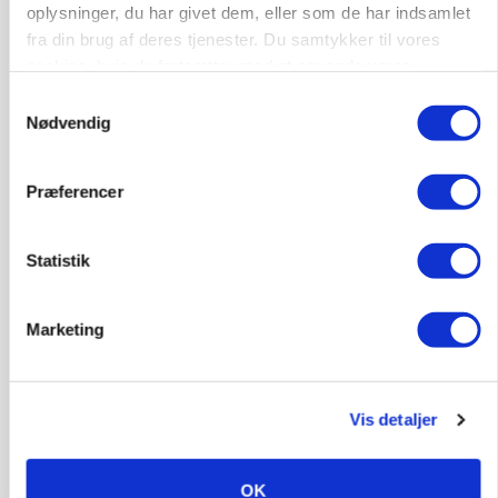
oplysninger, du har givet dem, eller som de har indsamlet
fra din brug af deres tjenester. Du samtykker til vores
cookies, hvis du fortsætter med at anvende vores
hjemmeside.
Samtykkevalg
Nødvendig
GRISE
Rådgiver om DB-Tjek: Små justeringer kan give
Præferencer
store besparelser
Statistik
Annonce
Loading...
Marketing
Vis detaljer
OK