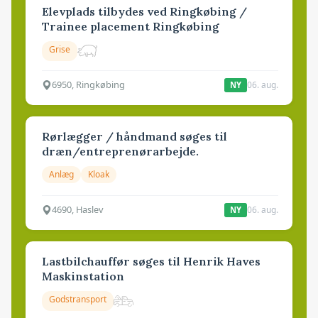
Elevplads tilbydes ved Ringkøbing /
Trainee placement Ringkøbing
Grise
6950, Ringkøbing
06. aug.
NY
Rørlægger / håndmand søges til
dræn/entreprenørarbejde.
Anlæg
Kloak
4690, Haslev
06. aug.
NY
Lastbilchauffør søges til Henrik Haves
Maskinstation
Godstransport