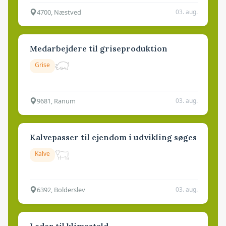
4700, Næstved
03. aug.
Medarbejdere til griseproduktion
Grise
9681, Ranum
03. aug.
Kalvepasser til ejendom i udvikling søges
Kalve
6392, Bolderslev
03. aug.
Leder til klimastald