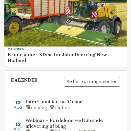
MASKINER
Krone åbner XDisc for John Deere og New
Holland
KALENDER
Se flere arrangementer
InterCount kursus Online
12
AUG
onsdag
Online
Webinar – Fordelene ved løbende
12
aflevering af bilag
AUG