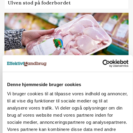
Ulven stod på foderbordet
Denne hjemmeside bruger cookies
MARKEDSFOKUS
Prisgab på 20 kroner pr. kg vokser: Polsk kylling
Vi bruger cookies til at tilpasse vores indhold og annoncer,
presser markedet
til at vise dig funktioner til sociale medier og til at
analysere vores trafik. Vi deler også oplysninger om din
brug af vores website med vores partnere inden for
sociale medier, annonceringspartnere og analysepartnere.
Vores partnere kan kombinere disse data med andre