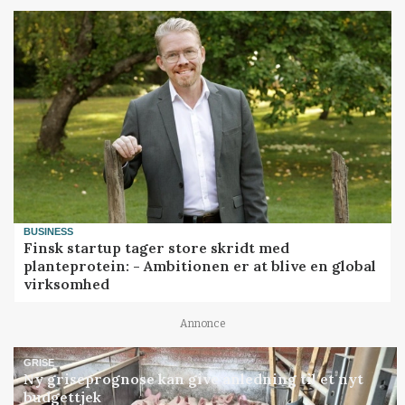
BUSINESS
Finsk startup tager store skridt med
planteprotein: - Ambitionen er at blive en global
virksomhed
Annonce
GRISE
Ny griseprognose kan give anledning til et nyt
budgettjek