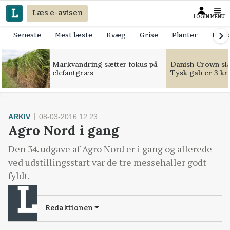
Læs e-avisen
LOGIN
MENU
Seneste
Mest læste
Kvæg
Grise
Planter
Mask
Markvandring sætter fokus på
Danish Crown slår
elefantgræs
Tysk gab er 3 kr
ARKIV
08-03-2016 12:23
Agro Nord i gang
Den 34. udgave af Agro Nord er i gang og allerede
ved udstillingsstart var de tre messehaller godt
fyldt.
Redaktionen