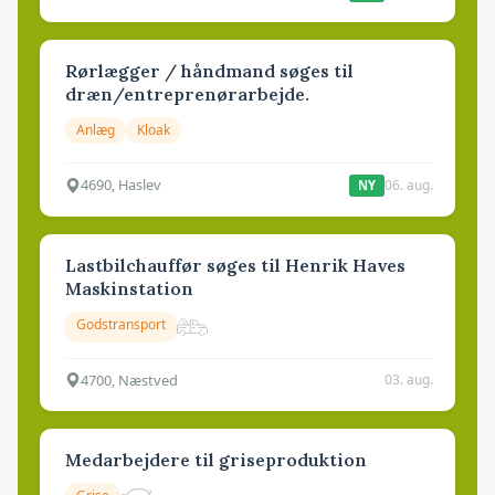
Rørlægger / håndmand søges til
dræn/entreprenørarbejde.
Anlæg
Kloak
4690, Haslev
06. aug.
NY
Lastbilchauffør søges til Henrik Haves
Maskinstation
Godstransport
4700, Næstved
03. aug.
Medarbejdere til griseproduktion