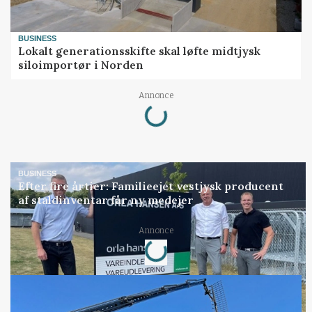
BUSINESS
Lokalt generationsskifte skal løfte midtjysk
siloimportør i Norden
Loading...
Annonce
BUSINESS
Efter fire årtier: Familieejet vestjysk producent
af staldinventar får ny medejer
Loading...
Annonce