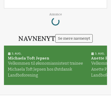
Loading...
Annonce
NAVNENYT
Se mere navnenyt
3. AUG.
3. AUG.
Michaela Toft Jepsen
Anette Pl
Velkommen til økonomiassistent trainee
Velkommen 
Michaela Toft Jepsen hos Østdansk
Anette Pl
Landboforening
Landbofor