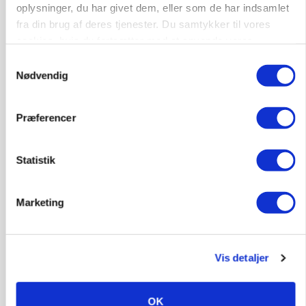
Høstpres kan sænke hvedeprisen yderligere
oplysninger, du har givet dem, eller som de har indsamlet
fra din brug af deres tjenester. Du samtykker til vores
Loading...
Annonce
cookies, hvis du fortsætter med at anvende vores
hjemmeside.
Samtykkevalg
Nødvendig
Præferencer
Statistik
Marketing
POLITIK
Bønder holder vagt ved Rusland
Vis detaljer
OK