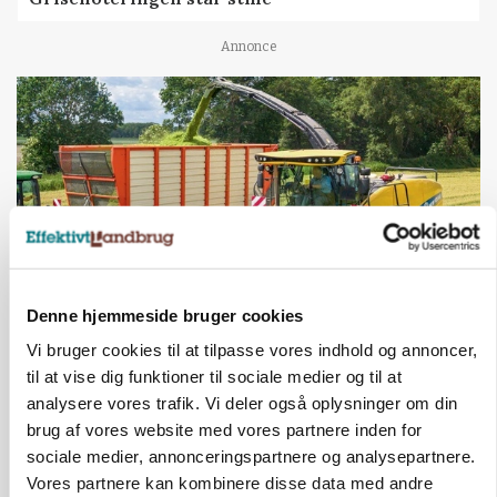
Annonce
Denne hjemmeside bruger cookies
MASKINER
Vi bruger cookies til at tilpasse vores indhold og annoncer,
Krone åbner XDisc for John Deere og New
til at vise dig funktioner til sociale medier og til at
Holland
analysere vores trafik. Vi deler også oplysninger om din
brug af vores website med vores partnere inden for
Annonce
sociale medier, annonceringspartnere og analysepartnere.
Vores partnere kan kombinere disse data med andre
MARKED