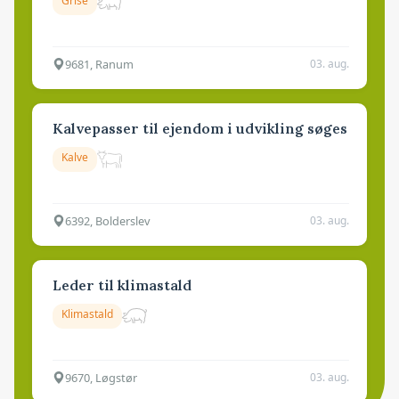
Grise
9681, Ranum
03. aug.
Kalvepasser til ejendom i udvikling søges
Kalve
6392, Bolderslev
03. aug.
Leder til klimastald
Klimastald
9670, Løgstør
03. aug.