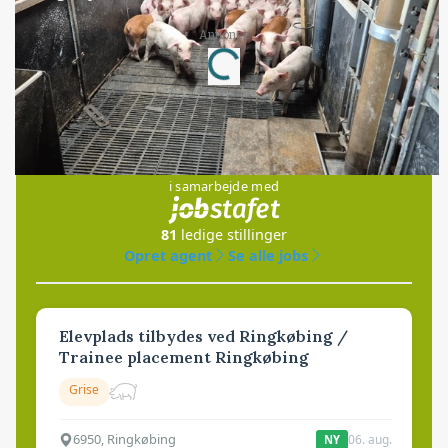
Loading...
Annonce
Jobs
i samarbejde med
81
ledige stillinger
Opret agent
Se alle jobs
Elevplads tilbydes ved Ringkøbing /
Trainee placement Ringkøbing
Grise
6950, Ringkøbing
06. aug.
NY