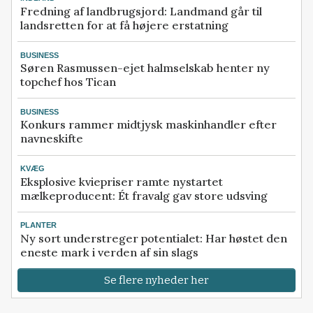
Fredning af landbrugsjord: Landmand går til
landsretten for at få højere erstatning
BUSINESS
Søren Rasmussen-ejet halmselskab henter ny
topchef hos Tican
BUSINESS
Konkurs rammer midtjysk maskinhandler efter
navneskifte
KVÆG
Eksplosive kviepriser ramte nystartet
mælkeproducent: Ét fravalg gav store udsving
PLANTER
Ny sort understreger potentialet: Har høstet den
eneste mark i verden af sin slags
Se flere nyheder her