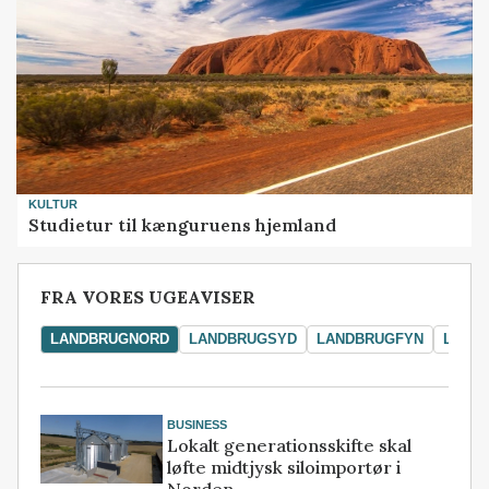
KULTUR
Studietur til kænguruens hjemland
FRA VORES UGEAVISER
LANDBRUGNORD
LANDBRUGSYD
LANDBRUGFYN
LAND
BUSINESS
Lokalt generationsskifte skal
løfte midtjysk siloimportør i
Norden