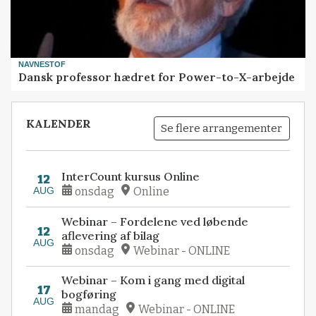
NAVNESTOF
Dansk professor hædret for Power-to-X-arbejde
KALENDER
Se flere arrangementer
InterCount kursus Online
12
AUG
onsdag
Online
Webinar – Fordelene ved løbende
12
aflevering af bilag
AUG
onsdag
Webinar - ONLINE
Webinar – Kom i gang med digital
17
bogføring
AUG
mandag
Webinar - ONLINE