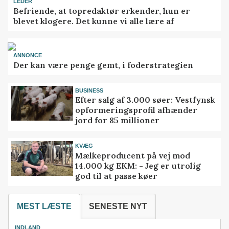
LEDER
Befriende, at topredaktør erkender, hun er
blevet klogere. Det kunne vi alle lære af
ANNONCE
Der kan være penge gemt, i foderstrategien
BUSINESS
Efter salg af 3.000 søer: Vestfynsk
opformeringsprofil afhænder
jord for 85 millioner
KVÆG
Mælkeproducent på vej mod
14.000 kg EKM: - Jeg er utrolig
god til at passe køer
MEST LÆSTE
SENESTE NYT
INDLAND