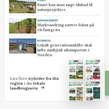
KVÆG
Snart kan man søge tilskud til
naturprojekter
ARRANGEMENT
Markvandring sætter fokus på
elefantgræs
BUSINESS
Lokalt generationsskifte skal
løfte midtjysk siloimportør i
Norden
Læs flere
nyheder fra din
region
i din
lokale
landbrugsavis