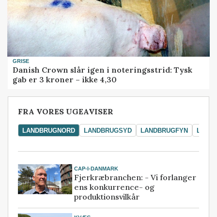
GRISE
Danish Crown slår igen i noteringsstrid: Tysk
gab er 3 kroner – ikke 4,30
FRA VORES UGEAVISER
LANDBRUGNORD
LANDBRUGSYD
LANDBRUGFYN
LAND
CAP-I-DANMARK
Fjerkræbranchen: - Vi forlanger
ens konkurrence- og
produktionsvilkår