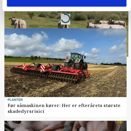
Annonce
Loading...
PLANTER
Før såmaskinen kører: Her er efterårets største
skadedyrsrisici