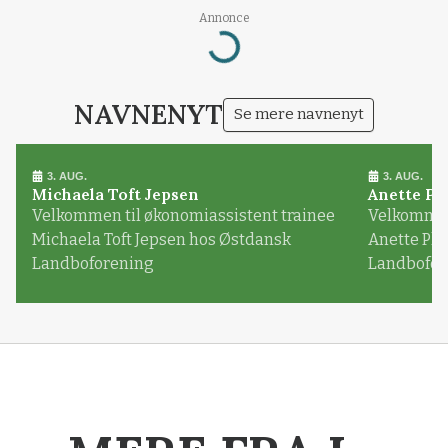
Annonce
Loading...
NAVNENYT
Se mere navnenyt
3. AUG.
3. AUG.
Michaela Toft Jepsen
Anette Pl
Velkommen til økonomiassistent trainee
Velkommen 
Michaela Toft Jepsen hos Østdansk
Anette Pl
Landboforening
Landbofor