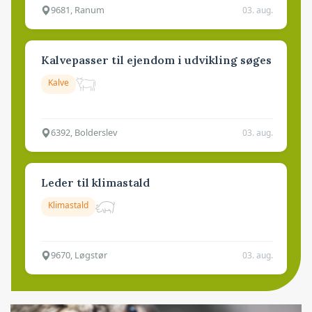
9681, Ranum
03. aug.
Kalvepasser til ejendom i udvikling søges
Kalve
6392, Bolderslev
03. aug.
Leder til klimastald
Klimastald
9670, Løgstør
03. aug.