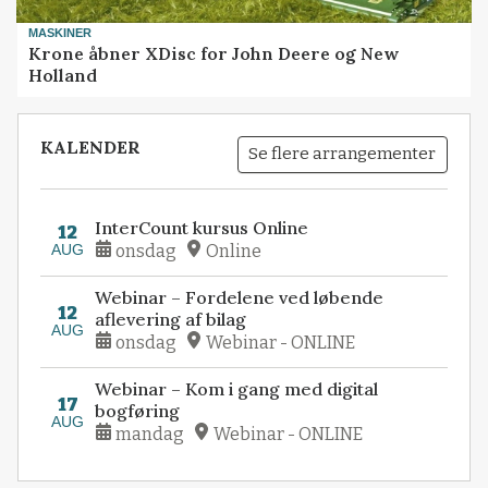
MASKINER
Krone åbner XDisc for John Deere og New
Holland
KALENDER
Se flere arrangementer
InterCount kursus Online
12
AUG
onsdag
Online
Webinar – Fordelene ved løbende
12
aflevering af bilag
AUG
onsdag
Webinar - ONLINE
Webinar – Kom i gang med digital
17
bogføring
AUG
mandag
Webinar - ONLINE