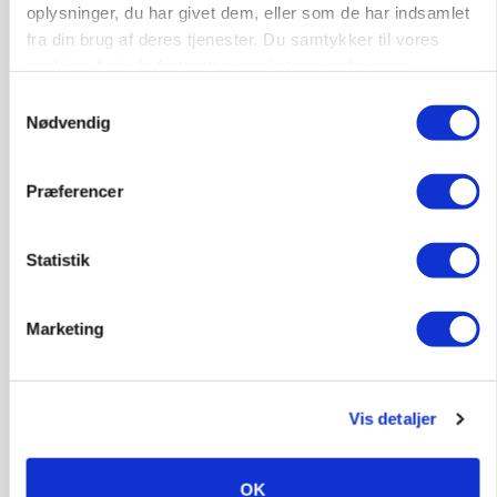
Annonce
oplysninger, du har givet dem, eller som de har indsamlet
fra din brug af deres tjenester. Du samtykker til vores
cookies, hvis du fortsætter med at anvende vores
hjemmeside.
Samtykkevalg
Nødvendig
Præferencer
Statistik
POLITIK
»Nu stopper I«: Landbrugsdebattør og
Marketing
protestgruppe vil demonstrere mod ny
gødskningslov
Vis detaljer
Annonce
KVÆG
Snart kan man søge tilskud til naturprojekter
OK