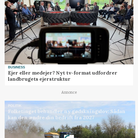
BUSINESS
Ejer eller medejer? Nyt tv-format udfordrer
landbrugets ejerstruktur
Annonce
POLITIK
Folketinget behandler ny gødskningslov: Sådan
kan den ændre din bedrift fra 2027
Loading...
Annonce