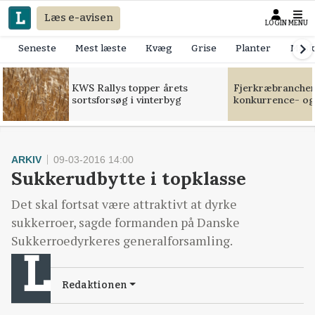
Læs e-avisen
LOGIN
MENU
Seneste
Mest læste
Kvæg
Grise
Planter
Mask
KWS Rallys topper årets
Fjerkræbranchen:
sortsforsøg i vinterbyg
konkurrence- og
ARKIV
09-03-2016 14:00
Sukkerudbytte i topklasse
Det skal fortsat være attraktivt at dyrke
sukkerroer, sagde formanden på Danske
Sukkerroedyrkeres generalforsamling.
Redaktionen