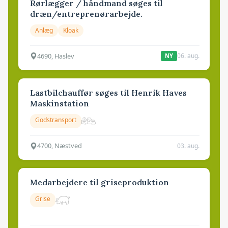
Rørlægger / håndmand søges til
dræn/entreprenørarbejde.
Anlæg
Kloak
4690, Haslev
06. aug.
NY
Lastbilchauffør søges til Henrik Haves
Maskinstation
Godstransport
4700, Næstved
03. aug.
Medarbejdere til griseproduktion
Grise