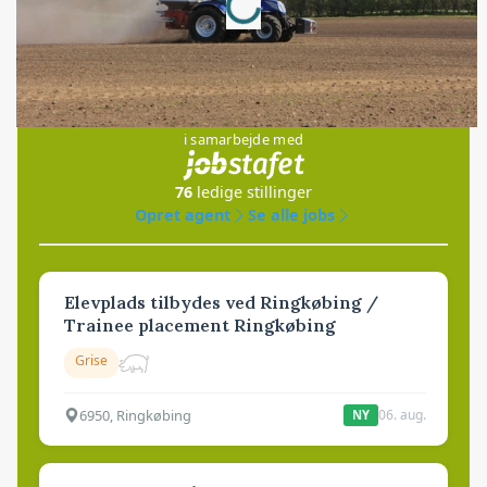
Jobs
i samarbejde med
76
ledige stillinger
Opret agent
Se alle jobs
Elevplads tilbydes ved Ringkøbing /
Trainee placement Ringkøbing
Grise
6950, Ringkøbing
06. aug.
NY