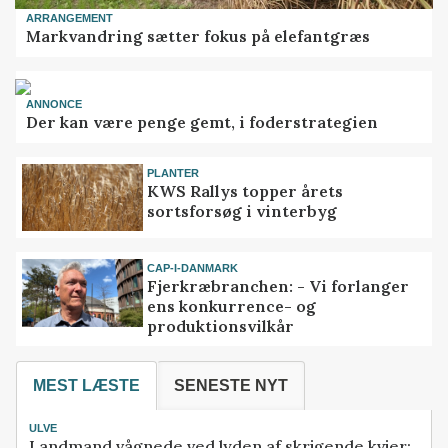
ARRANGEMENT
Markvandring sætter fokus på elefantgræs
ANNONCE
Der kan være penge gemt, i foderstrategien
PLANTER
KWS Rallys topper årets
sortsforsøg i vinterbyg
CAP-I-DANMARK
Fjerkræbranchen: - Vi forlanger
ens konkurrence- og
produktionsvilkår
MEST LÆSTE
SENESTE NYT
ULVE
Landmand vågnede ved lyden af skrigende kvier: