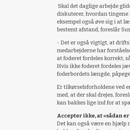
Skal det daglige arbejde glid
diskuterer, hvordan tingene 
eksempel også øve sig i at l
bestemt afstand, foreslår Su
- Det er også vigtigt, at drift
medarbejderne har forståelse
at foderet fordeles korrekt, 
Hvis ikke foderet fordeles jæv
foderbordets længde, påpege
Er tilkørselsforholdene ved e
med, at der skal drejes, fore
kan bakkes lige ind for at spa
Accepter ikke, at »sådan er
Det kan også være en hjælp m