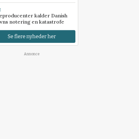
E
eproducenter kalder Danish
ns notering en katastrofe
Se flere nyheder her
Annonce