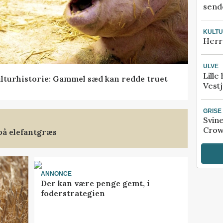
sende
KULT
Herr
ULVE
Lille
lturhistorie: Gammel sæd kan redde truet
Vestj
GRISE
Svin
Crow
på elefantgræs
ANNONCE
Der kan være penge gemt, i
foderstrategien