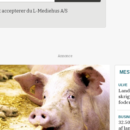
t accepterer du L-Mediehus A/S
Annonce
MES
ULVE
Land
skrig
fode
BUSIN
32.50
af la