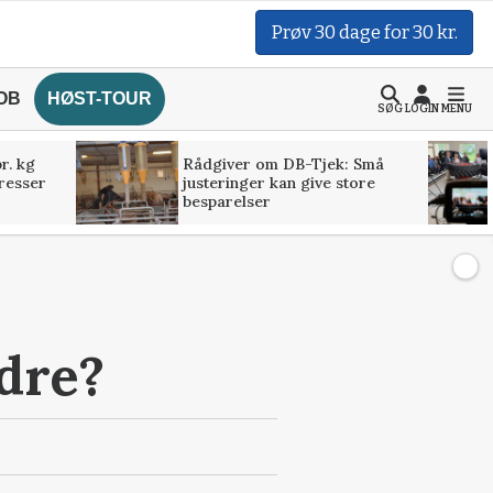
Prøv 30 dage for 30 kr.
OB
HØST-TOUR
SØG
LOGIN
MENU
r. kg
Rådgiver om DB-Tjek: Små
presser
justeringer kan give store
besparelser
dre?