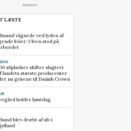
Annonce
T LÆSTE
dmand vågnede ved lyden af
gende kvier: Ulven stod på
erbordet
NESS
00 stipladser skifter slagteri:
f landets største producenter
er nu grisene til Danish Crown
UR
regård holder høstdag
e hund blev dræbt af ulv i
jylland