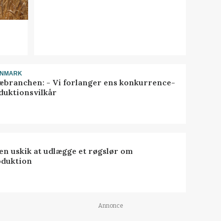
ANMARK
æbranchen: - Vi forlanger ens konkurrence-
duktionsvilkår
 en uskik at udlægge et røgslør om
oduktion
Annonce