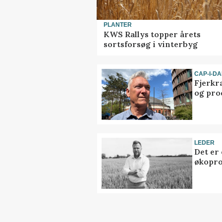
PLANTER
KWS Rallys topper årets
sortsforsøg i vinterbyg
CAP-I-D
Fjerkr
og pro
LEDER
Det er
økopr