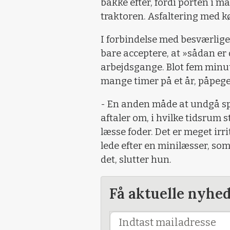
bakke efter, fordi porten i m
traktoren. Asfaltering med k
I forbindelse med besværlige
bare acceptere, at »sådan er 
arbejdsgange. Blot fem minutt
mange timer på et år, påpeg
- En anden måde at undgå spi
aftaler om, i hvilke tidsrum s
læsse foder. Det er meget irr
lede efter en minilæsser, so
det, slutter hun.
Få aktuelle nyhe