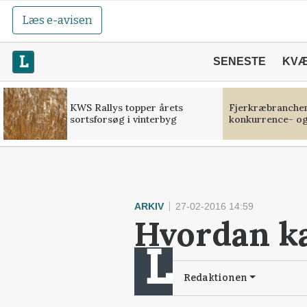
Læs e-avisen
SENESTE
KV
KWS Rallys topper årets
Fjerkræbranchen:
sortsforsøg i vinterbyg
konkurrence- og
ARKIV
27-02-2016 14:59
Hvordan ka
Redaktionen