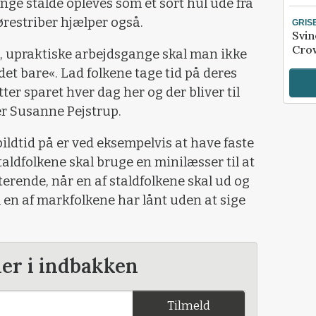
ange stalde opleves som et sort hul ude fra
ørestriber hjælper også.
GRIS
Svin
Crow
, upraktiske arbejdsgange skal man ikke
det bare«. Lad folkene tage tid på deres
er sparet hver dag her og der bliver til
er Susanne Pejstrup.
ldtid på er ved eksempelvis at have faste
taldfolkene skal bruge en minilæsser til at
iterende, når en af staldfolkene skal ud og
m en af markfolkene har lånt uden at sige
der i indbakken
Tilmeld