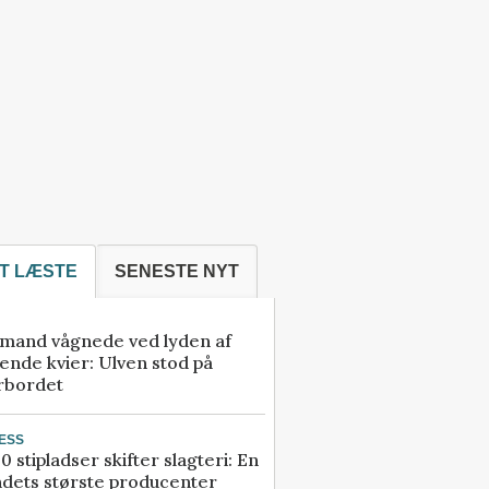
T LÆSTE
SENESTE NYT
mand vågnede ved lyden af
ende kvier: Ulven stod på
rbordet
ESS
0 stipladser skifter slagteri: En
ndets største producenter