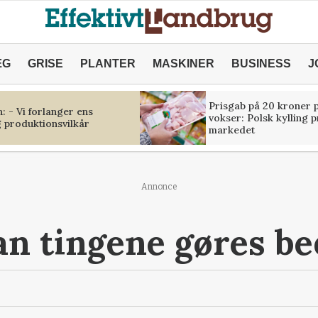
ÆG
GRISE
PLANTER
MASKINER
BUSINESS
J
Prisgab på 20 kroner p
 - Vi forlanger ens
vokser: Polsk kylling 
 produktionsvilkår
markedet
Annonce
n tingene gøres be