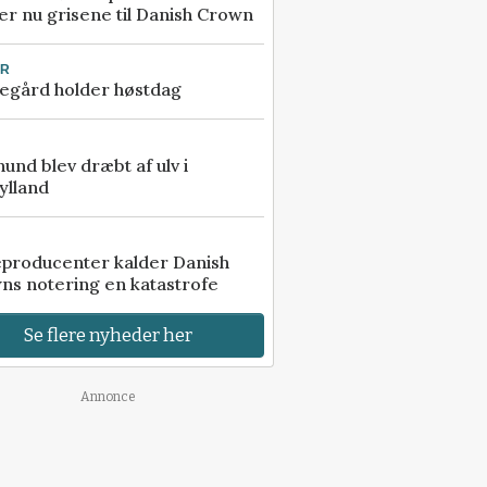
r nu grisene til Danish Crown
UR
egård holder høstdag
 hund blev dræbt af ulv i
ylland
eproducenter kalder Danish
ns notering en katastrofe
Se flere nyheder her
Annonce