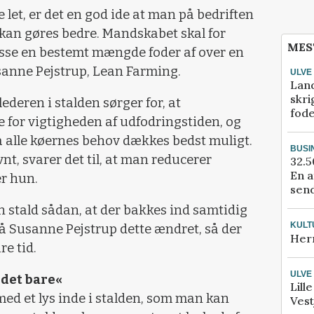
e let, er det en god ide at man på bedriften
kan gøres bedre. Mandskabet skal for
MES
æsse en bestemt mængde foder af over en
sanne Pejstrup, Lean Farming.
ULVE
Lan
skri
slederen i stalden sørger for, at
fod
 for vigtigheden af udfodringstiden, og
så alle køernes behov dækkes bedst muligt.
BUSI
nt, svarer det til, at man reducerer
32.5
En a
r hun.
send
n stald sådan, at der bakkes ind samtidig
KULT
slå Susanne Pejstrup dette ændret, så der
Her
re tid.
ULVE
 det bare«
Lill
ed et lys inde i stalden, som man kan
Vest