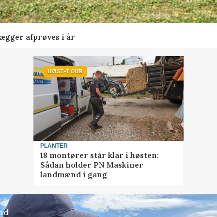
lægger afprøves i år
HØST-TOUR
PLANTER
18 montører står klar i høsten:
Sådan holder PN Maskiner
landmænd i gang
nd