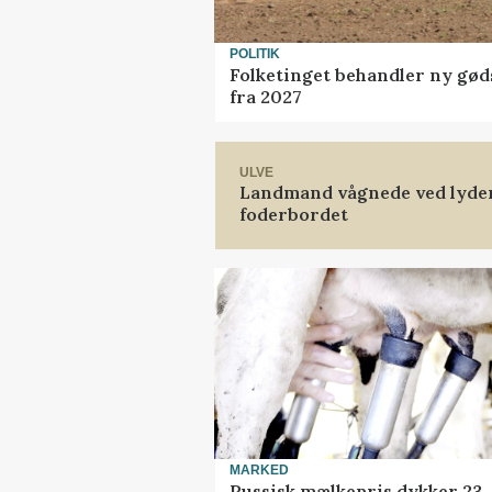
POLITIK
Folketinget behandler ny gød
fra 2027
ULVE
Landmand vågnede ved lyden 
foderbordet
MARKED
Russisk mælkepris dykker 23