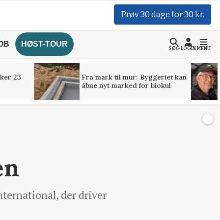
Prøv 30 dage for 30 kr.
OB
HØST-TOUR
SØG
LOGIN
MENU
ker 23
Fra mark til mur: Byggeriet kan
åbne nyt marked for biokul
en
ternational, der driver