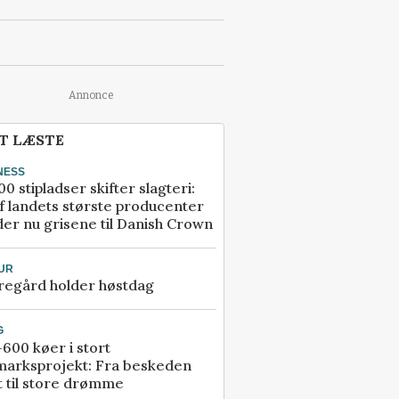
Annonce
T LÆSTE
NESS
00 stipladser skifter slagteri:
f landets største producenter
er nu grisene til Danish Crown
UR
regård holder høstdag
G
600 køer i stort
marksprojekt: Fra beskeden
t til store drømme