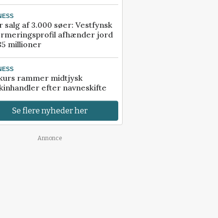
NESS
r salg af 3.000 søer: Vestfynsk
rmeringsprofil afhænder jord
85 millioner
NESS
kurs rammer midtjysk
inhandler efter navneskifte
Se flere nyheder her
Annonce