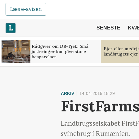
Læs e-avisen
SENESTE
KV
Rådgiver om DB-Tjek: Små
Ejer eller medej
justeringer kan give store
landbrugets ejer
besparelser
ARKIV
14-04-2015 15:29
FirstFarm
Landbrugsselskabet FirstFa
svinebrug i Rumænien.