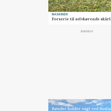
MASKINER
Forserie til selvkørende skår
Annonce
POLITIK
Bønder holder vagt ved Rusla