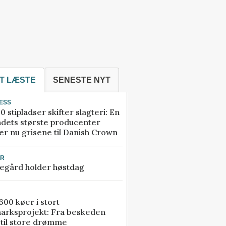
T LÆSTE
SENESTE NYT
ESS
0 stipladser skifter slagteri: En
ndets største producenter
r nu grisene til Danish Crown
UR
egård holder høstdag
00 køer i stort
arksprojekt: Fra beskeden
 til store drømme