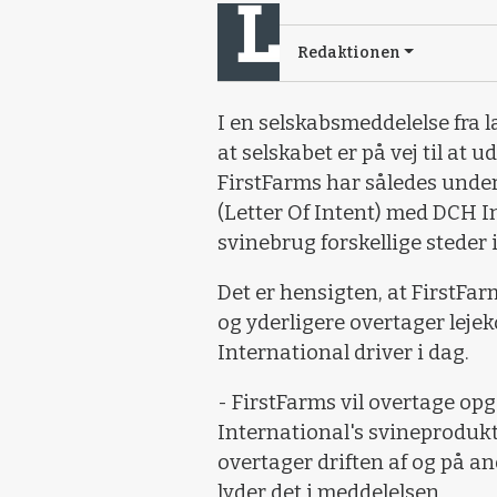
Redaktionen
I en selskabsmeddelelse fra 
at selskabet er på vej til a
FirstFarms har således unde
(Letter Of Intent) med DCH In
svinebrug forskellige steder 
Det er hensigten, at FirstFar
og yderligere overtager leje
International driver i dag.
- FirstFarms vil overtage op
International's svineprodukt
overtager driften af og på an
lyder det i meddelelsen.