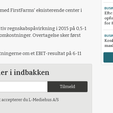
BUSI
 med FirstFarms' eksisterende center i
Efte
opfo
for 
tiv regnskabspåvirkning i 2015 på 0,5-1
somkostninger. Overtagelse sker først
BUSI
Kon
mask
tningerne om et EBIT-resultat på 6-11
der i indbakken
Tilmeld
t accepterer du L-Mediehus A/S