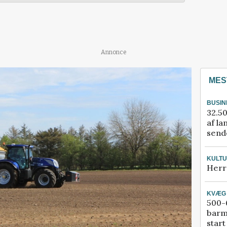
Annonce
MES
BUSIN
32.50
af la
sende
KULT
Herr
KVÆG
500-6
barm
start