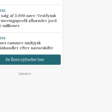
ESS
 salg af 3.000 søer: Vestfynsk
rmeringsprofil afhænder jord
5 millioner
ESS
urs rammer midtjysk
inhandler efter navneskifte
Se flere nyheder her
Annonce