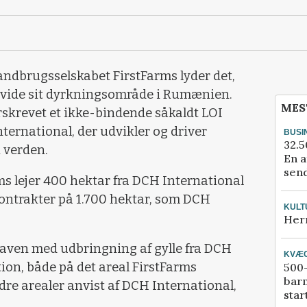
landbrugsselskabet FirstFarms lyder det,
t udvide sit dyrkningsområde i Rumænien.
MES
rskrevet et ikke-bindende såkaldt LOI
ternational, der udvikler og driver
BUSI
32.5
i verden.
En a
send
ms lejer 400 hektar fra DCH International
kontrakter på 1.700 hektar, som DCH
KULT
Her
gaven med udbringning af gylle fra DCH
KVÆ
ion, både på det areal FirstFarms
500-
bar
dre arealer anvist af DCH International,
star