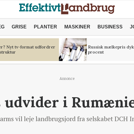
ÆG
GRISE
PLANTER
MASKINER
BUSINESS
J
er? Nyt tv-format udfordrer
Russisk mælkepris dyk
struktur
procent
Annonce
s udvider i Rumæni
rms vil leje landbrugsjord fra selskabet DCH In