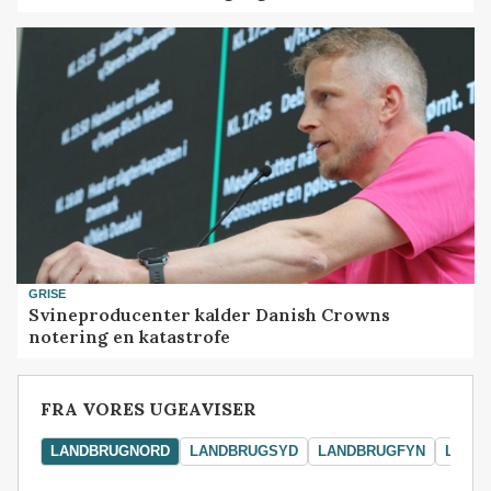
GRISE
Svineproducenter kalder Danish Crowns
notering en katastrofe
FRA VORES UGEAVISER
LANDBRUGNORD
LANDBRUGSYD
LANDBRUGFYN
LAND