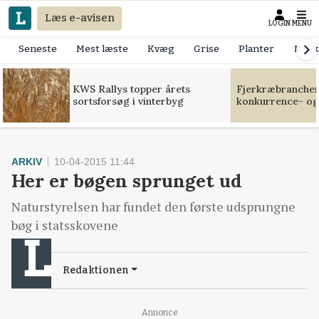
Læs e-avisen
LOGIN
MENU
Seneste
Mest læste
Kvæg
Grise
Planter
Mask
KWS Rallys topper årets
Fjerkræbranchen:
sortsforsøg i vinterbyg
konkurrence- og
ARKIV
10-04-2015 11:44
Her er bøgen sprunget ud
Naturstyrelsen har fundet den første udsprungne
bøg i statsskovene
Redaktionen
Annonce