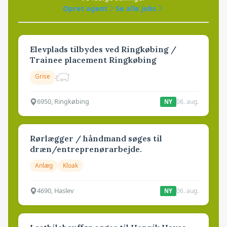
Opret agent
Se alle jobs
Elevplads tilbydes ved Ringkøbing /
Trainee placement Ringkøbing
Grise
6950, Ringkøbing
06. aug.
NY
Rørlægger / håndmand søges til
dræn/entreprenørarbejde.
Anlæg
Kloak
4690, Haslev
06. aug.
NY