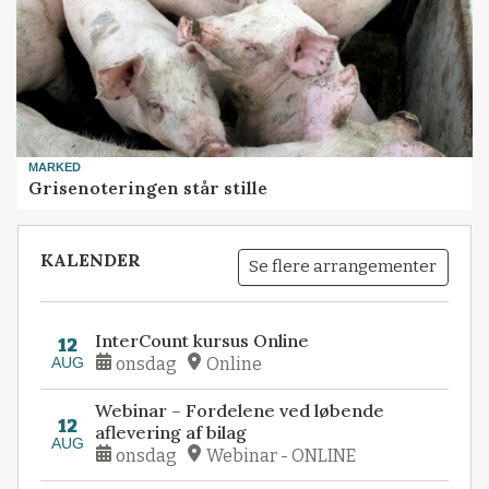
MARKED
Grisenoteringen står stille
KALENDER
Se flere arrangementer
InterCount kursus Online
12
AUG
onsdag
Online
Webinar – Fordelene ved løbende
12
aflevering af bilag
AUG
onsdag
Webinar - ONLINE