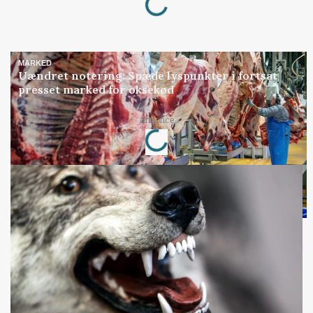
MARKED
Uændret notering: Spæde lyspunkter i fortsat
presset marked for oksekød
Loading...
Annonce