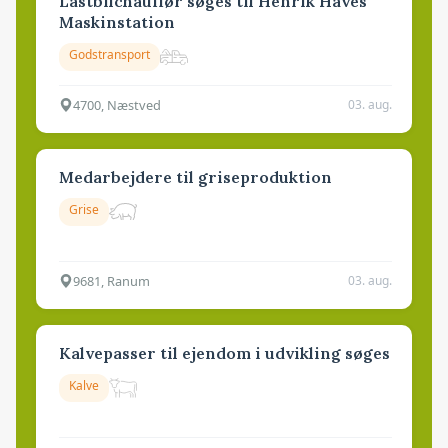
Lastbilchauffør søges til Henrik Haves
Maskinstation
Godstransport
4700, Næstved
03. aug.
Medarbejdere til griseproduktion
Grise
9681, Ranum
03. aug.
Kalvepasser til ejendom i udvikling søges
Kalve