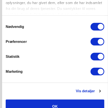
oplysninger, du har givet dem, eller som de har indsamlet
fra din brug af deres tjenester. Du samtykker til vores
cookies, hvis du fortsætter med at anvende vores
hjemmeside.
Samtykkevalg
POLITIK
Nødvendig
»Nu stopper I«: Landbrugsdebattør og
protestgruppe vil demonstrere mod ny
gødskningslov
Præferencer
Annonce
Statistik
POLITIK
Folketinget behandler ny gødskningslov: Sådan
kan den ændre din bedrift fra 2027
Marketing
Loading...
Annonce
Vis detaljer
OK