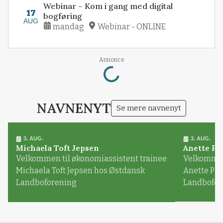
Webinar – Kom i gang med digital
17
bogføring
AUG
mandag
Webinar - ONLINE
Loading...
Annonce
NAVNENYT
Se mere navnenyt
3. AUG.
3. AUG.
Michaela Toft Jepsen
Anette Pl
Velkommen til økonomiassistent trainee
Velkommen 
Michaela Toft Jepsen hos Østdansk
Anette Pl
Landboforening
Landbofor