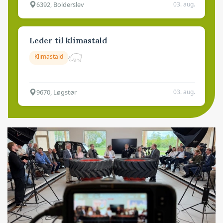
6392, Bolderslev
03. aug.
Leder til klimastald
Klimastald
9670, Løgstør
03. aug.