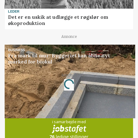
LEDER
Det er en uskik at udlægge et røgslør om
økoproduktion
Annonce
BUSINESS
Fra mark til mur: Byggeriet kan åbne nyt
marked for biokul
Annonce
Loading...
Jobs
i samarbejde med
76
ledige stillinger