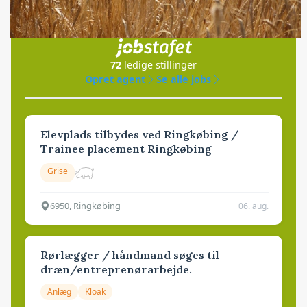
Jobs
i samarbejde med
72
ledige stillinger
Opret agent
Se alle jobs
Elevplads tilbydes ved Ringkøbing /
Trainee placement Ringkøbing
Grise
6950, Ringkøbing
06. aug.
Rørlægger / håndmand søges til
dræn/entreprenørarbejde.
Anlæg
Kloak