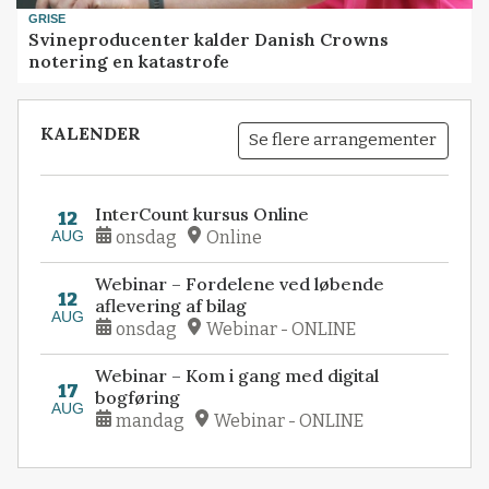
GRISE
Svineproducenter kalder Danish Crowns
notering en katastrofe
KALENDER
Se flere arrangementer
InterCount kursus Online
12
AUG
onsdag
Online
Webinar – Fordelene ved løbende
12
aflevering af bilag
AUG
onsdag
Webinar - ONLINE
Webinar – Kom i gang med digital
17
bogføring
AUG
mandag
Webinar - ONLINE