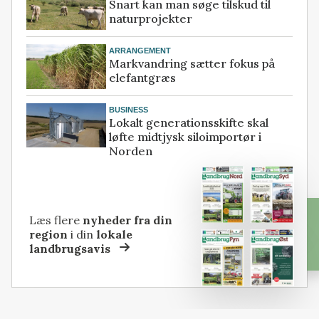
Snart kan man søge tilskud til
naturprojekter
ARRANGEMENT
Markvandring sætter fokus på
elefantgræs
BUSINESS
Lokalt generationsskifte skal
løfte midtjysk siloimportør i
Norden
Læs flere
nyheder fra din
region
i din
lokale
landbrugsavis