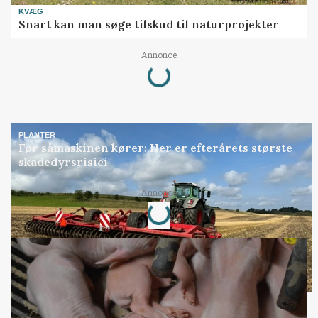
KVÆG
Snart kan man søge tilskud til naturprojekter
Loading...
Annonce
PLANTER
Før såmaskinen kører: Her er efterårets største
skadedyrsrisici
Loading...
Annonce