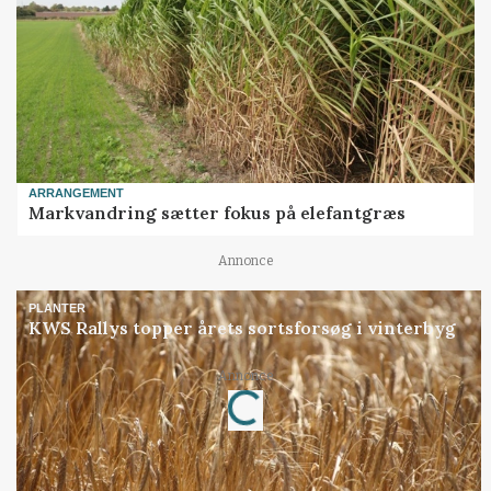
ARRANGEMENT
Markvandring sætter fokus på elefantgræs
Annonce
PLANTER
KWS Rallys topper årets sortsforsøg i vinterbyg
Loading...
Annonce