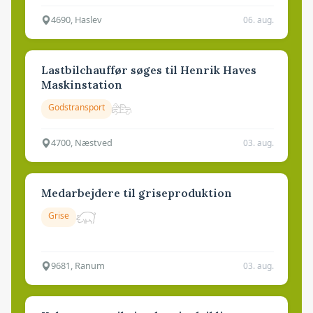
4690, Haslev
06. aug.
Lastbilchauffør søges til Henrik Haves
Maskinstation
Godstransport
4700, Næstved
03. aug.
Medarbejdere til griseproduktion
Grise
9681, Ranum
03. aug.