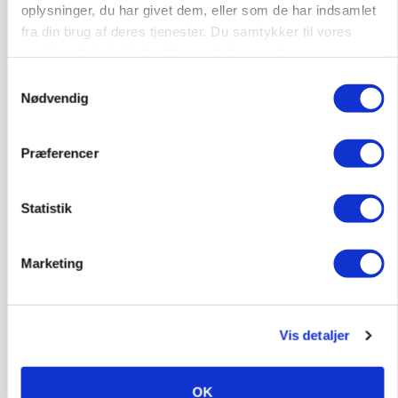
oplysninger, du har givet dem, eller som de har indsamlet
LEDER
fra din brug af deres tjenester. Du samtykker til vores
Kun landbruget selv kan beslutte, om man vil
kæmpe juridisk for sin eksistens
cookies, hvis du fortsætter med at anvende vores
hjemmeside.
Samtykkevalg
Nødvendig
Præferencer
Statistik
Marketing
MARKEDSFOKUS
Prisgab på 20 kroner pr. kg vokser: Polsk kylling
presser markedet
Vis detaljer
Loading...
Annonce
OK