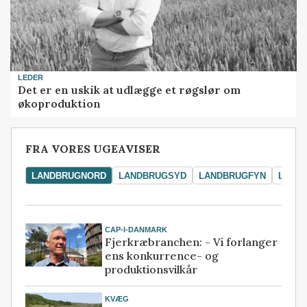
LEDER
Det er en uskik at udlægge et røgslør om
økoproduktion
FRA VORES UGEAVISER
LANDBRUGNORD
LANDBRUGSYD
LANDBRUGFYN
LAND
CAP-I-DANMARK
Fjerkræbranchen: - Vi forlanger
ens konkurrence- og
produktionsvilkår
KVÆG