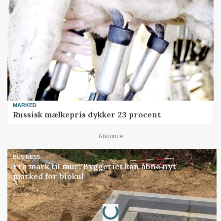
MARKED
Russisk mælkepris dykker 23 procent
Annonce
BUSINESS
Fra mark til mur: Byggeriet kan åbne nyt
marked for biokul
Loading...
Annonce