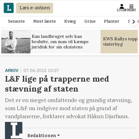
Læs e-avisen
LOGIN
MENU
Seneste
Mest læste
Kvæg
Grise
Planter
Mask
Kun landbruget selv kan
KWS Rallys toppe
beslutte, om man vil kæmpe
vinterbyg
juridisk for sin eksistens
ARKIV
07-04-2015 10:07
L&F lige på trapperne med
stævning af staten
Det er en meget omfattende og grundig stævning,
som L&F nu indgiver mod staten på grund af
vandplanerne, forklarer advokat Håkun Djurhuus.
Redaktionen