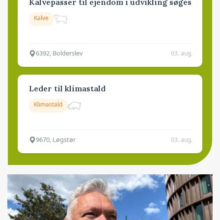
Kalvepasser til ejendom i udvikling søges
Kalve
6392, Bolderslev
03. aug.
Leder til klimastald
Klimastald
9670, Løgstør
03. aug.