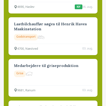
4690, Haslev
06. aug.
NY
Lastbilchauffør søges til Henrik Haves
Maskinstation
Godstransport
4700, Næstved
03. aug.
Medarbejdere til griseproduktion
Grise
9681, Ranum
03. aug.