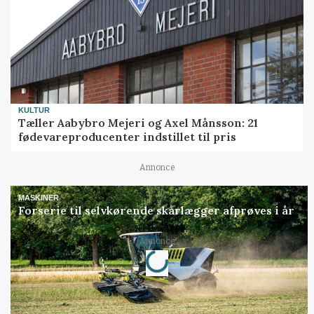
KULTUR
Tæller Aabybro Mejeri og Axel Månsson: 21
fødevareproducenter indstillet til pris
Annonce
MASKINER
Forserie til selvkørende skårlægger afprøves i år
Loading...
Annonce