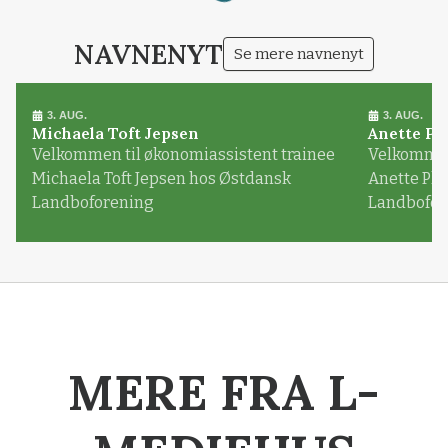
Loading...
NAVNENYT
Se mere navnenyt
3. AUG.
3. AUG.
Michaela Toft Jepsen
Anette Pl
Velkommen til økonomiassistent trainee
Velkommen 
Michaela Toft Jepsen hos Østdansk
Anette Pl
Landboforening
Landbofor
MERE FRA L-