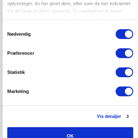
oplysninger, du har givet dem, eller som de har indsamlet
fra din brug af deres tjenester. Du samtykker til vores
cookies, hvis du fortsætter med at anvende vores
hjemmeside.
Samtykkevalg
Nødvendig
Præferencer
Statistik
KVÆG
Snart kan man søge tilskud til naturprojekter
Marketing
Annonce
PLANTER
Før såmaskinen kører: Her er efterårets største
skadedyrsrisici
Vis detaljer
Annonce
OK