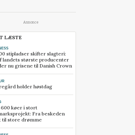
Annonce
T LÆSTE
NESS
00 stipladser skifter slagteri:
f landets største producenter
er nu grisene til Danish Crown
UR
regård holder høstdag
G
600 køer i stort
marksprojekt: Fra beskeden
t til store drømme
NESS