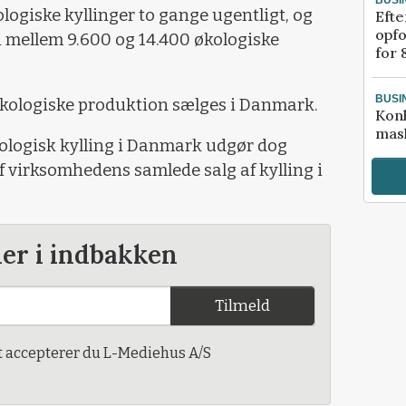
ogiske kyllinger to gange ugentligt, og
Efte
opfo
 mellem 9.600 og 14.400 økologiske
for 
BUSI
kologiske produktion sælges i Danmark.
Kon
mask
logisk kylling i Danmark udgør dog
f virksomhedens samlede salg af kylling i
der i indbakken
Tilmeld
t accepterer du L-Mediehus A/S