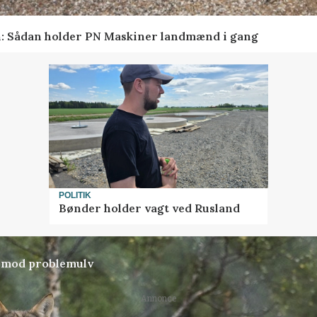
en: Sådan holder PN Maskiner landmænd i gang
POLITIK
Bønder holder vagt ved Rusland
d mod problemulv
Annonce