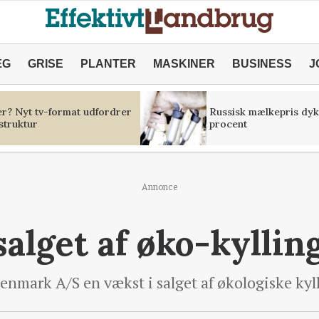
ÆG
GRISE
PLANTER
MASKINER
BUSINESS
J
er? Nyt tv-format udfordrer
Russisk mælkepris dyk
struktur
procent
Annonce
salget af øko-kyllin
nmark A/S en vækst i salget af økologiske kyl