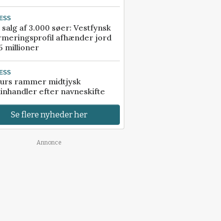
ESS
 salg af 3.000 søer: Vestfynsk
rmeringsprofil afhænder jord
5 millioner
ESS
urs rammer midtjysk
inhandler efter navneskifte
Se flere nyheder her
Annonce