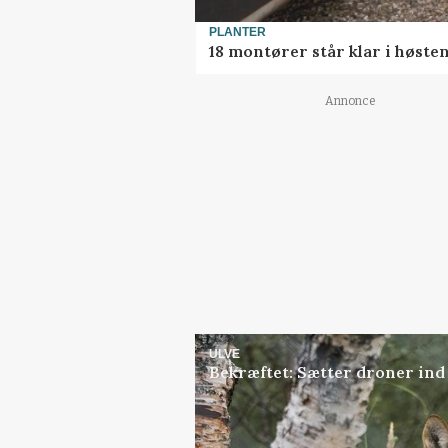
PLANTER
18 montører står klar i høst
Annonce
ULVE
Bekræftet: Sætter droner in