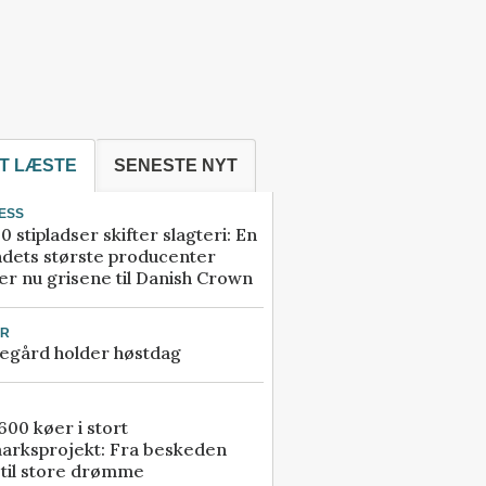
T LÆSTE
SENESTE NYT
ESS
0 stipladser skifter slagteri: En
ndets største producenter
r nu grisene til Danish Crown
UR
egård holder høstdag
00 køer i stort
arksprojekt: Fra beskeden
 til store drømme