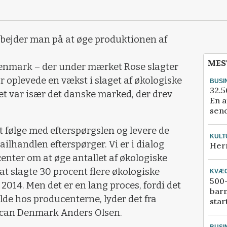
ejder man på at øge produktionen af
MES
enmark – der under mærket Rose slagter
år oplevede en vækst i slaget af økologiske
BUSI
32.5
det var især det danske marked, der drev
En a
send
at følge med efterspørgslen og levere de
KULT
ailhandlen efterspørger. Vi er i dialog
Her
nter om at øge antallet af økologiske
 at slagte 30 procent flere økologiske
KVÆ
500-
014. Men det er en lang proces, fordi det
bar
lde hos producenterne, lyder det fra
star
Scan Denmark Anders Olsen.
BUSI