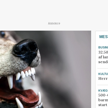
Annonce
MES
BUSIN
32.50
af la
sende
KULT
Herr
KVÆG
500-6
barm
start