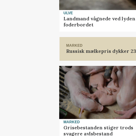
ULVE
Landmand vågnede ved lyden a
foderbordet
MARKED
Russisk mælkepris dykker 2
MARKED
Grisebestanden stiger trods
svagere avlsbestand