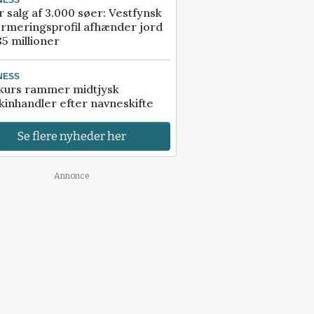
r salg af 3.000 søer: Vestfynsk
rmeringsprofil afhænder jord
85 millioner
NESS
kurs rammer midtjysk
inhandler efter navneskifte
Se flere nyheder her
Annonce