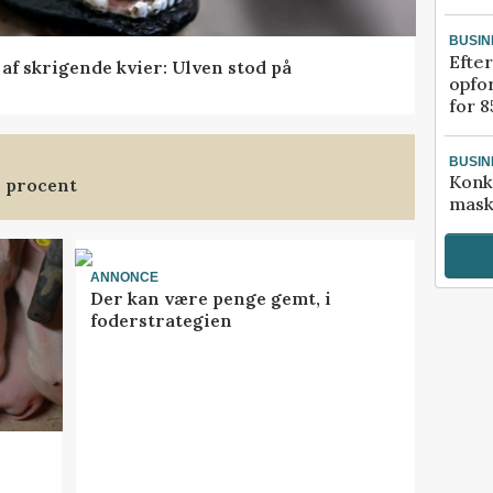
BUSIN
Efter
f skrigende kvier: Ulven stod på
opfo
for 8
BUSIN
Konk
3 procent
mask
ANNONCE
Der kan være penge gemt, i
foderstrategien