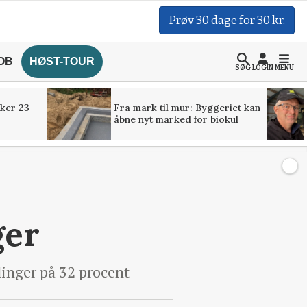
Prøv 30 dage for 30 kr.
OB
HØST-TOUR
SØG
LOGIN
MENU
ker 23
Fra mark til mur: Byggeriet kan
åbne nyt marked for biokul
ger
linger på 32 procent