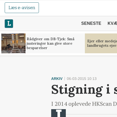
Læs e-avisen
SENESTE
KV
Rådgiver om DB-Tjek: Små
Ejer eller medej
justeringer kan give store
landbrugets ejer
besparelser
ARKIV
06-03-2015 10:13
Stigning i 
I 2014 oplevede HKScan De