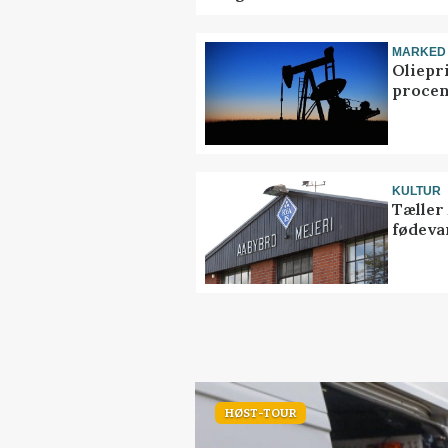
MARKED
Oliepr
procen
KULTUR
Tæller
fødeva
HØST-TOUR