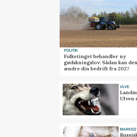
POLITIK
Folketinget behandler ny
gødskningslov: Sådan kan de
ændre din bedrift fra 2027
ULVE
Landma
Ulven 
MARKED
Russis