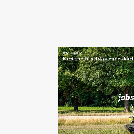
MASKINER
Forserie til selvkørende skår
Jobs
i samarbejde med
Elevplads tilbydes ved Ri
placement Ringkøbing