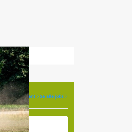
Opret agent
Se alle jobs
øges til
jde.