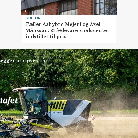
KULTUR
Tæller Aabybro Mejeri og Axel
Månsson: 21 fødevareproducenter
indstillet til pris
lægger afprøves i år
Annonce
77
ledige stillinger
ngkøbing / Trainee
Rørlægger / håndmand s
dræn/entreprenørarbe