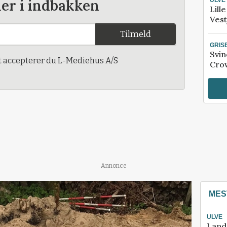
der i indbakken
Lill
Vest
Tilmeld
GRIS
Svin
t accepterer du L-Mediehus A/S
Crow
Annonce
MES
ULVE
Land