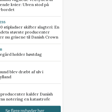
ende kvier: Ulven stod på
rbordet
ESS
0 stipladser skifter slagteri: En
ndets største producenter
r nu grisene til Danish Crown
UR
egård holder høstdag
 hund blev dræbt af ulv i
ylland
eproducenter kalder Danish
ns notering en katastrofe
Se flere nyheder her