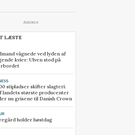
Annonce
T LÆSTE
dmand vågnede ved lyden af
gende kvier: Ulven stod på
erbordet
NESS
00 stipladser skifter slagteri:
f landets største producenter
er nu grisene til Danish Crown
UR
regård holder høstdag