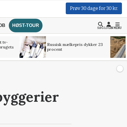
Prøv 30 dage for 30 kr.
OB
HØST-TOUR
SØG
LOGIN
MENU
t tv-
Russisk mælkepris dykker 23
brugets
procent
byggerier