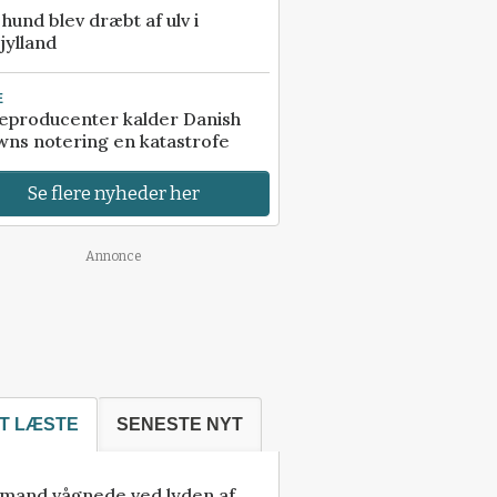
e hund blev dræbt af ulv i
jylland
E
eproducenter kalder Danish
ns notering en katastrofe
Se flere nyheder her
Annonce
T LÆSTE
SENESTE NYT
mand vågnede ved lyden af