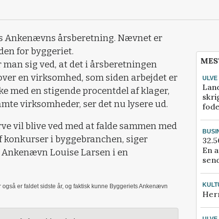
s Ankenævns årsberetning. Nævnet er
en for byggeriet.
MES
man sig ved, at det i årsberetningen
 over en virksomhed, som siden arbejdet er
ULVE
Lan
ke med en stigende procentdel af klager,
skri
mte virksomheder, ser det nu lysere ud.
fod
urve vil blive ved med at falde sammen med
BUSI
af konkurser i byggebranchen, siger
32.5
En a
ts Ankenævn Louise Larsen i en
send
KULT
r også er faldet sidste år, og faktisk kunne Byggeriets Ankenævn
Her
ULVE