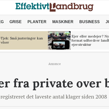
ÆG
GRISE
PLANTER
MASKINER
BUSINESS
J
Ejer eller medejer? Ny
Tjek: Små justeringer kan
format udfordrer land
relser
ejerstruktur
Annonce
er fra private over 
egistreret det laveste antal klager siden 2008