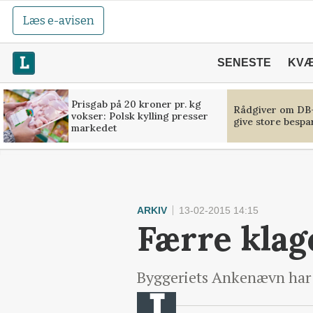
Læs e-avisen
SENESTE
KV
Prisgab på 20 kroner pr. kg
Rådgiver om DB-
vokser: Polsk kylling presser
give store bespa
markedet
ARKIV
13-02-2015 14:15
Færre klag
Byggeriets Ankenævn har r