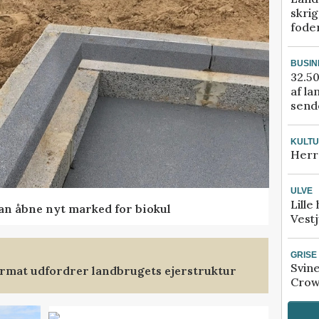
skrig
fode
BUSIN
32.50
af la
sende
KULT
Herr
ULVE
Lille
kan åbne nyt marked for biokul
Vestj
GRISE
Svin
format udfordrer landbrugets ejerstruktur
Crow