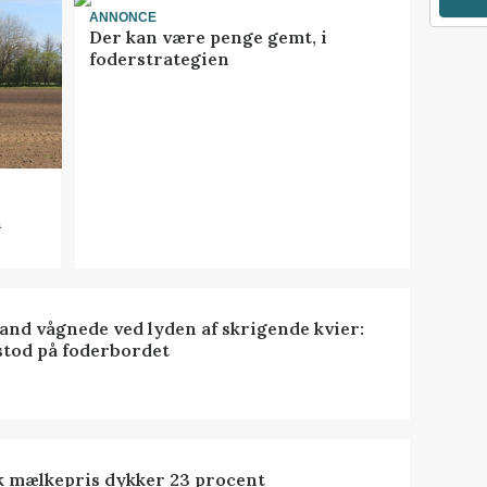
ANNONCE
Der kan være penge gemt, i
foderstrategien
n
nd vågnede ved lyden af skrigende kvier:
stod på foderbordet
k mælkepris dykker 23 procent