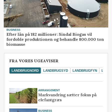
BUSINESS
Efter lån på 182 millioner: Sindal Biogas vil
fordoble produktionen og behandle 800.000 ton
biomasse
FRA VORES UGEAVISER
LANDBRUGNORD
LANDBRUGSYD
LANDBRUGFYN
LAND
ARRANGEMENT
Markvandring sætter fokus på
elefantgræs
BUSINESS