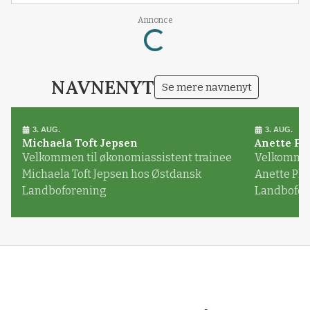
Loading...
Annonce
NAVNENYT
Se mere navnenyt
3. AUG.
3. AUG.
Michaela Toft Jepsen
Anette Pl
Velkommen til økonomiassistent trainee
Velkommen 
Michaela Toft Jepsen hos Østdansk
Anette Pl
Landboforening
Landbofor