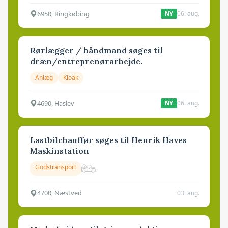
6950, Ringkøbing
06. aug.
NY
Rørlægger / håndmand søges til
dræn/entreprenørarbejde.
Anlæg
Kloak
4690, Haslev
06. aug.
NY
Lastbilchauffør søges til Henrik Haves
Maskinstation
Godstransport
4700, Næstved
03. aug.