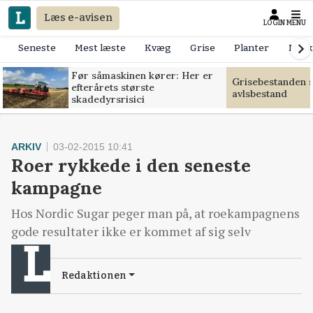
Læs e-avisen
LOGIN
MENU
Seneste
Mest læste
Kvæg
Grise
Planter
Mask
Før såmaskinen kører: Her er
Grisebestanden s
efterårets største
avlsbestand
skadedyrsrisici
ARKIV
03-02-2015 10:41
Roer rykkede i den seneste
kampagne
Hos Nordic Sugar peger man på, at roekampagnens
gode resultater ikke er kommet af sig selv
Redaktionen