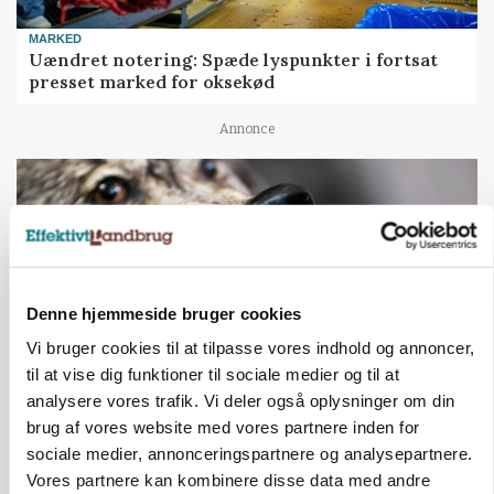
MARKED
Uændret notering: Spæde lyspunkter i fortsat
presset marked for oksekød
Annonce
Denne hjemmeside bruger cookies
Vi bruger cookies til at tilpasse vores indhold og annoncer,
til at vise dig funktioner til sociale medier og til at
analysere vores trafik. Vi deler også oplysninger om din
brug af vores website med vores partnere inden for
ULVE
Landmand vågnede ved lyden af skrigende kvier:
sociale medier, annonceringspartnere og analysepartnere.
Ulven stod på foderbordet
Vores partnere kan kombinere disse data med andre