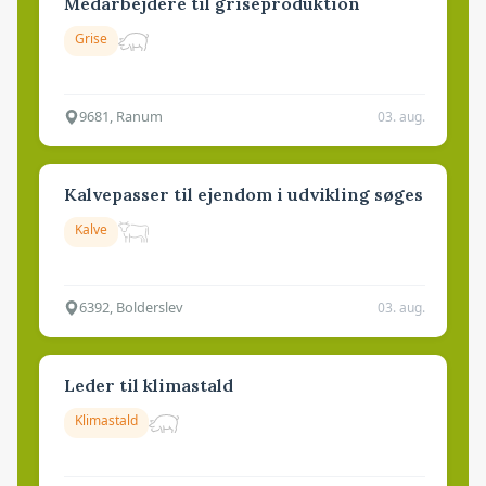
Medarbejdere til griseproduktion
Grise
9681, Ranum
03. aug.
Kalvepasser til ejendom i udvikling søges
Kalve
6392, Bolderslev
03. aug.
Leder til klimastald
Klimastald