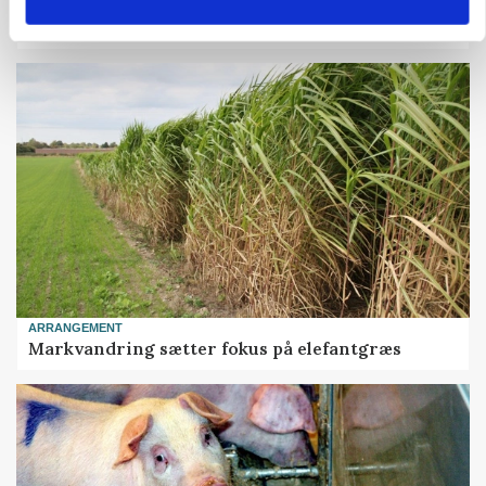
MASKINER
Forserie til selvkørende skårlægger afprøves i år
ARRANGEMENT
Markvandring sætter fokus på elefantgræs