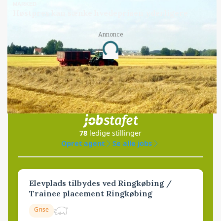
MARKED
Høstpres kan sænke hvedeprisen yderligere
Annonce
Loading...
Jobs
i samarbejde med
78
ledige stillinger
Opret agent
Se alle jobs
Elevplads tilbydes ved Ringkøbing /
Trainee placement Ringkøbing
Grise