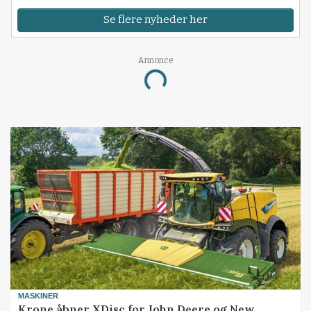
Se flere nyheder her
Annonce
Loading...
MASKINER
Krone åbner XDisc for John Deere og New