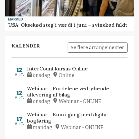
MARKED
USA: Oksekød steg i værdi i juni – svinekød faldt
KALENDER
Se flere arrangementer
InterCount kursus Online
12
AUG
onsdag
Online
Webinar – Fordelene ved løbende
12
aflevering af bilag
AUG
onsdag
Webinar - ONLINE
Webinar – Kom i gang med digital
17
bogføring
AUG
mandag
Webinar - ONLINE