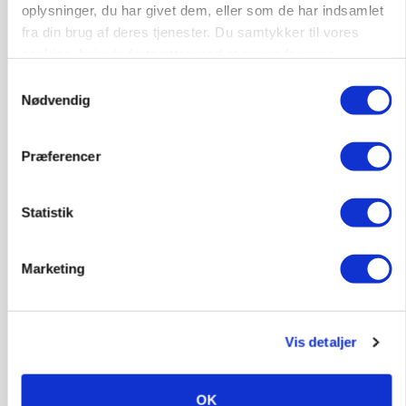
oplysninger, du har givet dem, eller som de har indsamlet
Annonce
fra din brug af deres tjenester. Du samtykker til vores
cookies, hvis du fortsætter med at anvende vores
LEDER
Det er en uskik at udlægge et røgslør om
hjemmeside.
Samtykkevalg
økoproduktion
Nødvendig
Loading...
Annonce
Præferencer
Statistik
Marketing
Vis detaljer
OK