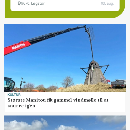
9670, Løgstør
03. aug.
KULTUR
Største Manitou fik gammel vindmølle til at
snurre igen