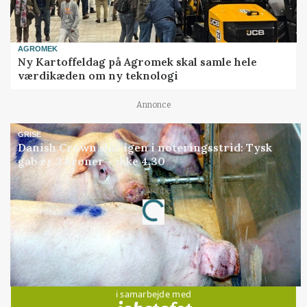
AGROMEK
Ny Kartoffeldag på Agromek skal samle hele
værdikæden om ny teknologi
Annonce
GRISE
Danish Crown slår igen i noteringsstrid: Tysk
gab er 3 kroner – ikke 4,30
Loading...
Annonce
Jobs
i samarbejde med