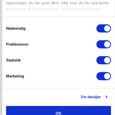
oplysninger, du har givet dem, eller som de har indsamlet
fra din brug af deres tjenester. Du samtykker til vores
cookies, hvis du fortsætter med at anvende vores
hjemmeside.
Samtykkevalg
Nødvendig
MASKINER
Forserie til selvkørende skårlægger afprøves i år
Præferencer
Annonce
Statistik
ARRANGEMENT
Markvandring sætter fokus på elefantgræs
Loading...
Marketing
Annonce
Vis detaljer
OK