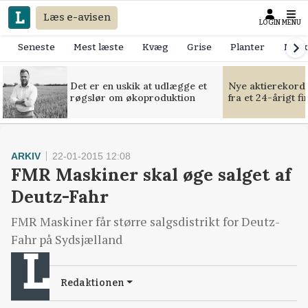
Læs e-avisen
LOGIN
MENU
Seneste
Mest læste
Kvæg
Grise
Planter
Mask
Det er en uskik at udlægge et
Nye aktierekorde
røgslør om økoproduktion
fra et 24-årigt f
ARKIV
22-01-2015 12:08
FMR Maskiner skal øge salget af
Deutz-Fahr
FMR Maskiner får større salgsdistrikt for Deutz-
Fahr på Sydsjælland
Redaktionen