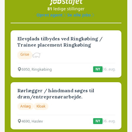
81
ledige stillinger
Opret agent
Se alle jobs
Elevplads tilbydes ved Ringkøbing /
Trainee placement Ringkøbing
Grise
6950, Ringkøbing
06. aug.
NY
Rørlægger / håndmand søges til
dræn/entreprenørarbejde.
Anlæg
Kloak
4690, Haslev
06. aug.
NY