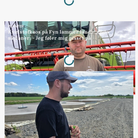
PLANTER
Kvælstofkaos på Fyn lammer landmænds
såplaner: - Jeg føler mig pisset på
Loading...
Annonce