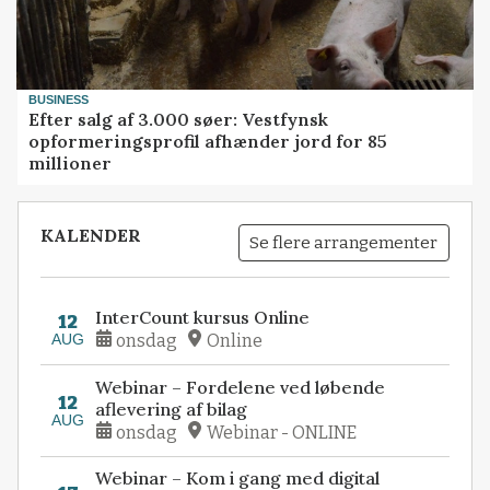
BUSINESS
Efter salg af 3.000 søer: Vestfynsk
opformeringsprofil afhænder jord for 85
millioner
KALENDER
Se flere arrangementer
InterCount kursus Online
12
AUG
onsdag
Online
Webinar – Fordelene ved løbende
12
aflevering af bilag
AUG
onsdag
Webinar - ONLINE
Webinar – Kom i gang med digital