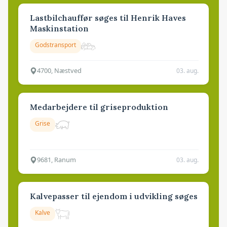
Lastbilchauffør søges til Henrik Haves
Maskinstation
Godstransport
4700, Næstved
03. aug.
Medarbejdere til griseproduktion
Grise
9681, Ranum
03. aug.
Kalvepasser til ejendom i udvikling søges
Kalve