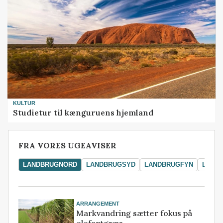
KULTUR
Studietur til kænguruens hjemland
FRA VORES UGEAVISER
LANDBRUGNORD
LANDBRUGSYD
LANDBRUGFYN
LAND
ARRANGEMENT
Markvandring sætter fokus på
elefantgræs