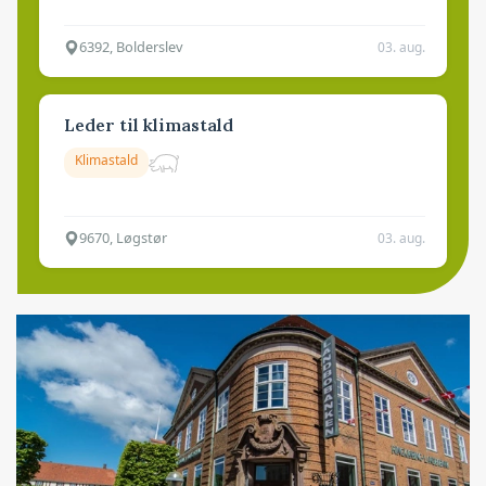
6392, Bolderslev
03. aug.
Leder til klimastald
Klimastald
9670, Løgstør
03. aug.