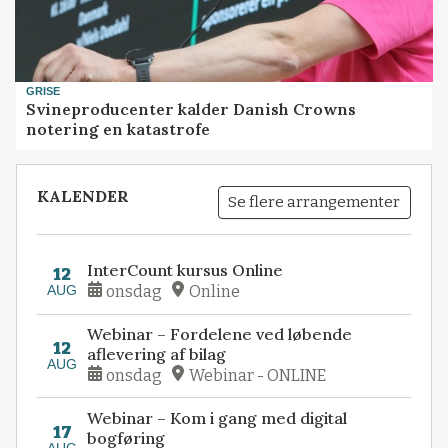
GRISE
Svineproducenter kalder Danish Crowns
notering en katastrofe
KALENDER
Se flere arrangementer
InterCount kursus Online
12
AUG
onsdag
Online
Webinar – Fordelene ved løbende
12
aflevering af bilag
AUG
onsdag
Webinar - ONLINE
Webinar – Kom i gang med digital
17
bogføring
AUG