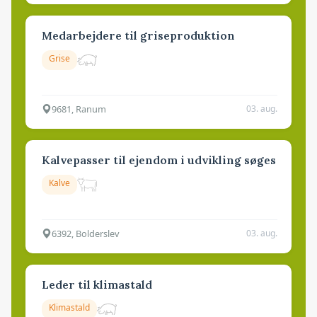
Medarbejdere til griseproduktion
Grise
9681, Ranum
03. aug.
Kalvepasser til ejendom i udvikling søges
Kalve
6392, Bolderslev
03. aug.
Leder til klimastald
Klimastald