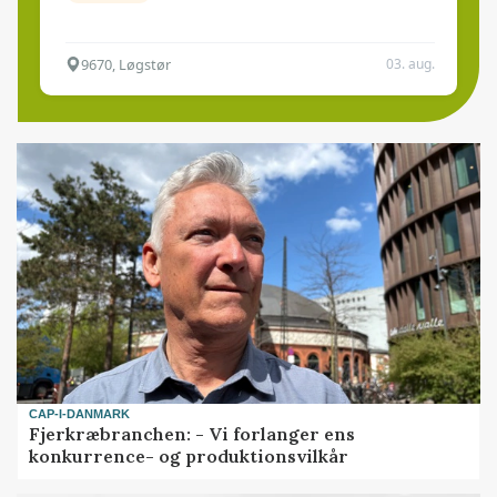
9670, Løgstør
03. aug.
CAP-I-DANMARK
Fjerkræbranchen: - Vi forlanger ens
konkurrence- og produktionsvilkår