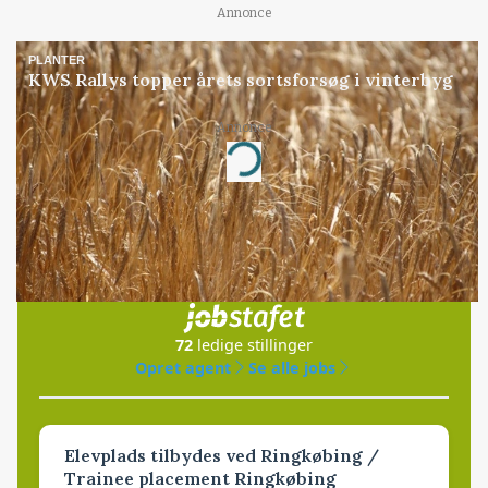
Annonce
PLANTER
KWS Rallys topper årets sortsforsøg i vinterbyg
Annonce
Loading...
Jobs
i samarbejde med
72
ledige stillinger
Opret agent
Se alle jobs
Elevplads tilbydes ved Ringkøbing /
Trainee placement Ringkøbing