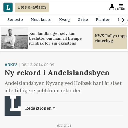
Læs e-avisen
LOGIN
MENU
Seneste
Mest læste
Kvæg
Grise
Planter
Mask
Kun landbruget selv kan
KWS Rallys toppe
beslutte, om man vil kæmpe
vinterbyg
juridisk for sin eksistens
ARKIV
08-12-2014 09:09
Ny rekord i Andelslandsbyen
Andelslandsbyen Nyvang ved Holbæk har i år slået
alle tidligere publikumsrekorder
Redaktionen
Annonce