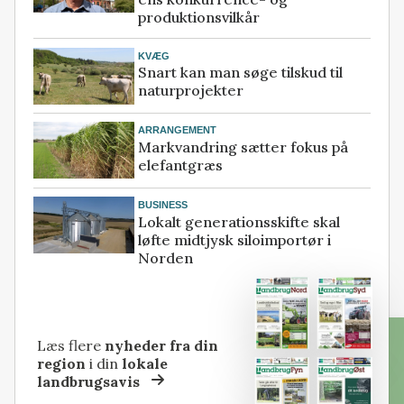
produktionsvilkår
KVÆG
Snart kan man søge tilskud til
naturprojekter
ARRANGEMENT
Markvandring sætter fokus på
elefantgræs
BUSINESS
Lokalt generationsskifte skal
løfte midtjysk siloimportør i
Norden
Læs flere
nyheder fra din
region
i din
lokale
landbrugsavis