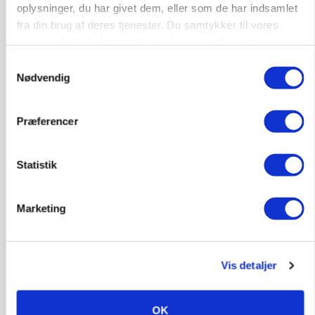
Russisk mælkepris dykker 23 procent
oplysninger, du har givet dem, eller som de har indsamlet
fra din brug af deres tjenester. Du samtykker til vores
Annonce
cookies, hvis du fortsætter med at anvende vores
hjemmeside.
Samtykkevalg
BUSINESS
Fra mark til mur: Byggeriet kan åbne nyt
Nødvendig
marked for biokul
Loading...
Præferencer
Annonce
Statistik
Marketing
Vis detaljer
OK