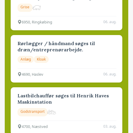
Grise
6950, Ringkøbing
06. aug.
Rørlægger / håndmand søges til
dræn/entreprenørarbejde.
Anlæg
Kloak
4690, Haslev
06. aug.
Lastbilchauffør søges til Henrik Haves
Maskinstation
Godstransport
4700, Næstved
03. aug.