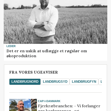
LEDER
Det er en uskik at udlægge et røgslør om
økoproduktion
FRA VORES UGEAVISER
LANDBRUGNORD
LANDBRUGSYD
LANDBRUGFYN
LAND
CAP-I-DANMARK
Fjerkræbranchen: - Vi forlanger
ens konkurrence- og