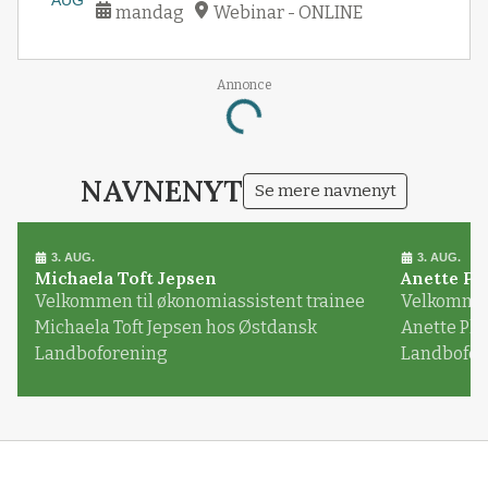
mandag
Webinar - ONLINE
Loading...
Annonce
NAVNENYT
Se mere navnenyt
3. AUG.
3. AUG.
Michaela Toft Jepsen
Anette Pl
Velkommen til økonomiassistent trainee
Velkommen 
Michaela Toft Jepsen hos Østdansk
Anette Pl
Landboforening
Landbofor