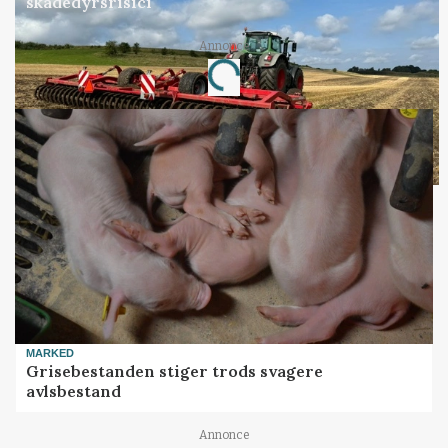
skadedyrsrisici
Loading...
Annonce
MARKED
Grisebestanden stiger trods svagere
avlsbestand
Annonce