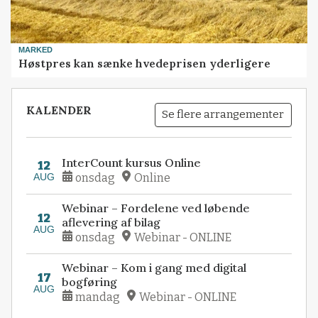
MARKED
Høstpres kan sænke hvedeprisen yderligere
KALENDER
Se flere arrangementer
InterCount kursus Online
12
AUG
onsdag
Online
Webinar – Fordelene ved løbende
12
aflevering af bilag
AUG
onsdag
Webinar - ONLINE
Webinar – Kom i gang med digital
17
bogføring
AUG
mandag
Webinar - ONLINE