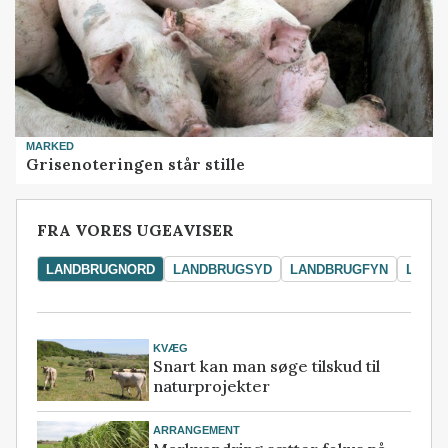
MARKED
Grisenoteringen står stille
FRA VORES UGEAVISER
LANDBRUGNORD
LANDBRUGSYD
LANDBRUGFYN
LAND
KVÆG
Snart kan man søge tilskud til
naturprojekter
ARRANGEMENT