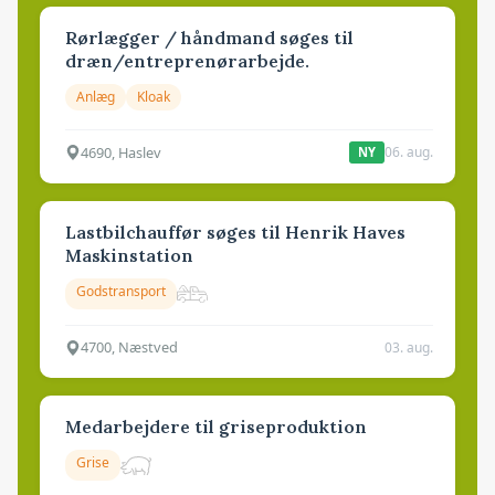
Rørlægger / håndmand søges til
dræn/entreprenørarbejde.
Anlæg
Kloak
4690, Haslev
06. aug.
NY
Lastbilchauffør søges til Henrik Haves
Maskinstation
Godstransport
4700, Næstved
03. aug.
Medarbejdere til griseproduktion
Grise