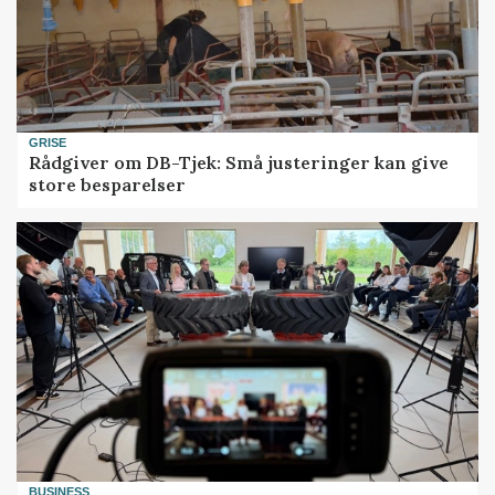
GRISE
Rådgiver om DB-Tjek: Små justeringer kan give
store besparelser
BUSINESS