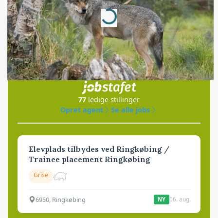
Annonce
Loading...
Jobs
i samarbejde med
77
ledige stillinger
Opret agent
Se alle jobs
Elevplads tilbydes ved Ringkøbing /
Trainee placement Ringkøbing
Grise
6950, Ringkøbing
06. aug.
NY