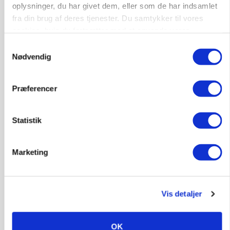
oplysninger, du har givet dem, eller som de har indsamlet
POLITIK
fra din brug af deres tjenester. Du samtykker til vores
Folketinget behandler ny gødskningslov: Sådan
kan den ændre din bedrift fra 2027
cookies, hvis du fortsætter med at anvende vores
hjemmeside.
Samtykkevalg
Annonce
Nødvendig
Loading...
Præferencer
Statistik
Marketing
Vis detaljer
KVÆG
Snart kan man søge tilskud til naturprojekter
OK