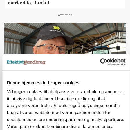
marked for biokul
Annonce
Denne hjemmeside bruger cookies
Vi bruger cookies til at tilpasse vores indhold og annoncer,
POLITIK
til at vise dig funktioner til sociale medier og til at
»Nu stopper I«: Landbrugsdebattør og
protestgruppe vil demonstrere mod ny
analysere vores trafik. Vi deler også oplysninger om din
gødskningslov
brug af vores website med vores partnere inden for
sociale medier, annonceringspartnere og analysepartnere.
Annonce
Vores partnere kan kombinere disse data med andre