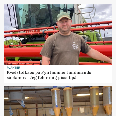
PLANTER
Kvælstofkaos på Fyn lammer landmænds
såplaner: - Jeg føler mig pisset på