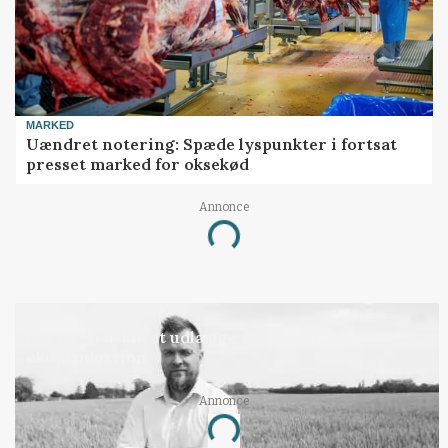
MARKED
Uændret notering: Spæde lyspunkter i fortsat
presset marked for oksekød
Annonce
Loading...
LEDER
Det er en uskik at udlægge et røgslør om
økoproduktion
Annonce