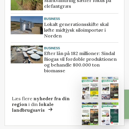
Markvandring sætter fokus på
elefantgræs
BUSINESS
Lokalt generationsskifte skal
løfte midtjysk siloimportør i
Norden
BUSINESS
Efter lån på 182 millioner: Sindal
Biogas vil fordoble produktionen
og behandle 800.000 ton
biomasse
Læs flere
nyheder fra din
region
i din
lokale
landbrugsavis