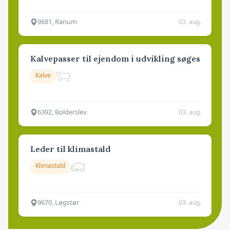
9681, Ranum
03. aug.
Kalvepasser til ejendom i udvikling søges
Kalve
6392, Bolderslev
03. aug.
Leder til klimastald
Klimastald
9670, Løgstør
03. aug.