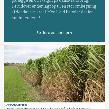
pålægge en CO2-afgift på dansk landbrug.
Derudover er der lagt op til en stor omlægning
af det danske areal. Men hvad betyder det for
landmændene?
Se flere emner her
ARRANGEMENT
Markvandring sætter fokus på elefantgræs