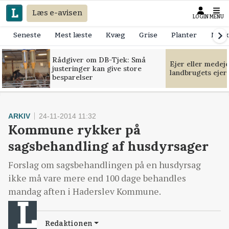
Læs e-avisen
LOGIN
MENU
Seneste
Mest læste
Kvæg
Grise
Planter
Mask
Rådgiver om DB-Tjek: Små
Ejer eller medej
justeringer kan give store
landbrugets ejer
besparelser
ARKIV
24-11-2014 11:32
Kommune rykker på
sagsbehandling af husdyrsager
Forslag om sagsbehandlingen på en husdyrsag
ikke må vare mere end 100 dage behandles
mandag aften i Haderslev Kommune.
Redaktionen