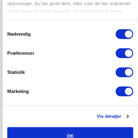
oplysninger, du har givet dem, eller som de har indsamlet
katastrofe
fra din brug af deres tjenester. Du samtykker til vores
Annonce
cookies, hvis du fortsætter med at anvende vores
hjemmeside.
Samtykkevalg
Nødvendig
Præferencer
Statistik
Marketing
MASKINER
Forserie til selvkørende skårlægger afprøves i år
Vis detaljer
Annonce
ARRANGEMENT
OK