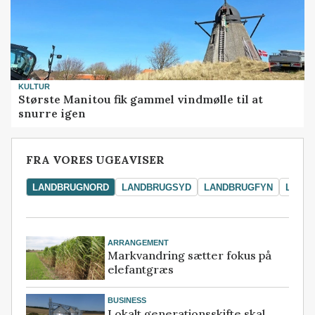
KULTUR
Største Manitou fik gammel vindmølle til at
snurre igen
FRA VORES UGEAVISER
LANDBRUGNORD
LANDBRUGSYD
LANDBRUGFYN
LAND
ARRANGEMENT
Markvandring sætter fokus på
elefantgræs
BUSINESS
Lokalt generationsskifte skal