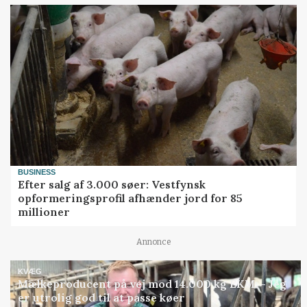
BUSINESS
Efter salg af 3.000 søer: Vestfynsk
opformeringsprofil afhænder jord for 85
millioner
Annonce
KVÆG
Mælkeproducent på vej mod 14.000 kg EKM: - Jeg
er utrolig god til at passe køer