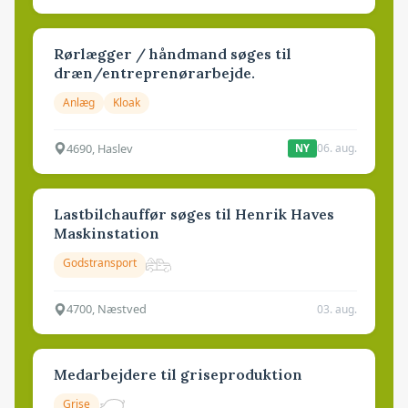
Rørlægger / håndmand søges til
dræn/entreprenørarbejde.
Anlæg
Kloak
4690, Haslev
06. aug.
NY
Lastbilchauffør søges til Henrik Haves
Maskinstation
Godstransport
4700, Næstved
03. aug.
Medarbejdere til griseproduktion
Grise