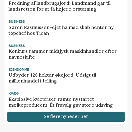
Fredning af landbrugsjord: Landmand går til
landsretten for at få højere erstatning
BUSINESS
Søren Rasmussen-ejet halmselskab henter ny
topchef hos Tican
BUSINESS
Konkurs rammer midtjysk maskinhandler efter
navneskifte
EJENDOMME
Udbyder 128 hektar økojord: Udsigt til
millionhandel i Jelling
KVÆG
Eksplosive kviepriser ramte nystartet
mælkeproducent: Ét fravalg gav store udsving
Se flere nyheder her