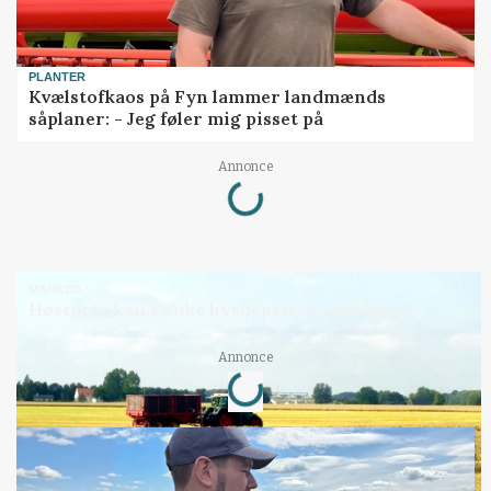
PLANTER
Kvælstofkaos på Fyn lammer landmænds
såplaner: - Jeg føler mig pisset på
Loading...
Annonce
MARKED
Høstpres kan sænke hvedeprisen yderligere
Loading...
Annonce