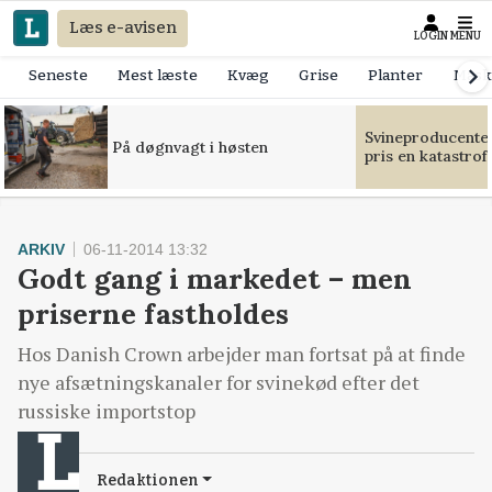
Læs e-avisen
LOGIN
MENU
Seneste
Mest læste
Kvæg
Grise
Planter
Mask
Svineproducente
På døgnvagt i høsten
pris en katastrof
ARKIV
06-11-2014 13:32
Godt gang i markedet – men
priserne fastholdes
Hos Danish Crown arbejder man fortsat på at finde
nye afsætningskanaler for svinekød efter det
russiske importstop
Redaktionen