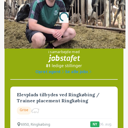
Annonce
Loading...
Jobs
i samarbejde med
81
ledige stillinger
Opret agent
Se alle jobs
Elevplads tilbydes ved Ringkøbing /
Trainee placement Ringkøbing
Grise
6950, Ringkøbing
06. aug.
NY