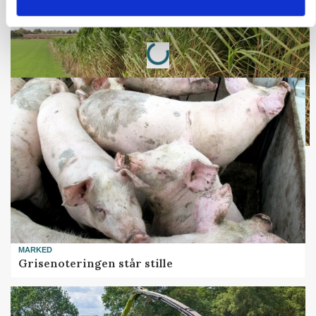
Markvandring sætter fokus på elefantgræs
Loading...
Annonce
MARKED
Grisenoteringen står stille