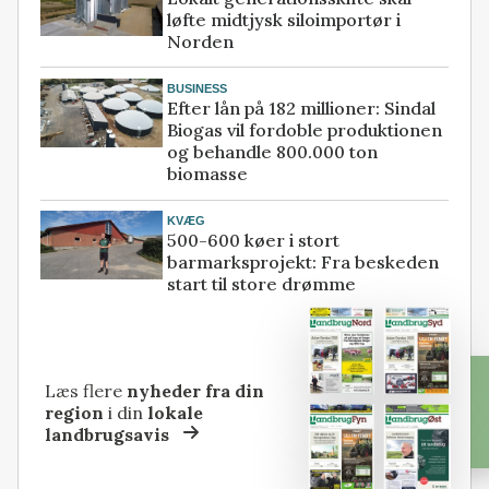
løfte midtjysk siloimportør i
Norden
BUSINESS
Efter lån på 182 millioner: Sindal
Biogas vil fordoble produktionen
og behandle 800.000 ton
biomasse
KVÆG
500-600 køer i stort
barmarksprojekt: Fra beskeden
start til store drømme
Læs flere
nyheder fra din
region
i din
lokale
landbrugsavis