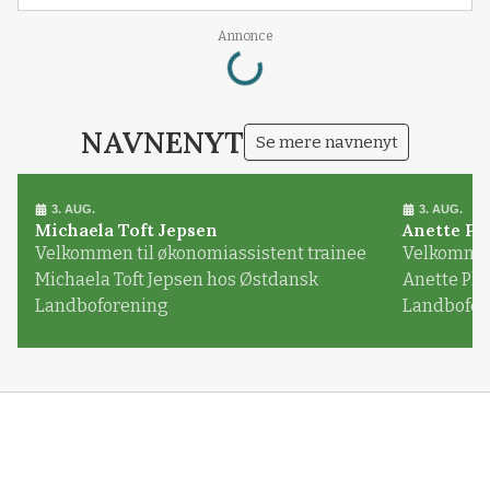
Loading...
Annonce
NAVNENYT
Se mere navnenyt
3. AUG.
3. AUG.
Michaela Toft Jepsen
Anette Pl
Velkommen til økonomiassistent trainee
Velkommen 
Michaela Toft Jepsen hos Østdansk
Anette Pl
Landboforening
Landbofor