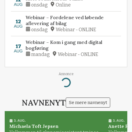
AUG
onsdag
Online
Webinar – Fordelene ved løbende
12
aflevering af bilag
AUG
onsdag
Webinar - ONLINE
Webinar – Kom i gang med digital
17
bogføring
AUG
mandag
Webinar - ONLINE
Annonce
Loading...
NAVNENYT
Se mere navnenyt
3. AUG.
3. AUG.
Michaela Toft Jepsen
Anette Pl