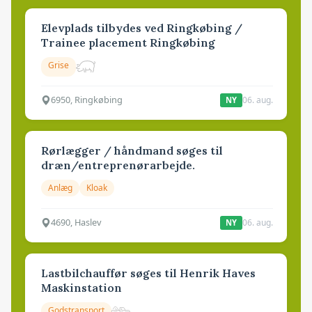
Elevplads tilbydes ved Ringkøbing /
Trainee placement Ringkøbing
Grise
6950, Ringkøbing
06. aug.
NY
Rørlægger / håndmand søges til
dræn/entreprenørarbejde.
Anlæg
Kloak
4690, Haslev
06. aug.
NY
Lastbilchauffør søges til Henrik Haves
Maskinstation
Godstransport