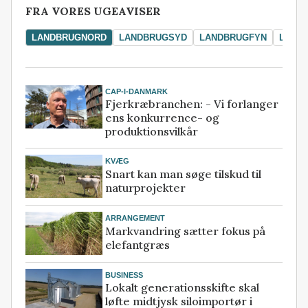
FRA VORES UGEAVISER
LANDBRUGNORD
LANDBRUGSYD
LANDBRUGFYN
LAND
CAP-I-DANMARK
Fjerkræbranchen: - Vi forlanger
ens konkurrence- og
produktionsvilkår
KVÆG
Snart kan man søge tilskud til
naturprojekter
ARRANGEMENT
Markvandring sætter fokus på
elefantgræs
BUSINESS
Lokalt generationsskifte skal
løfte midtjysk siloimportør i