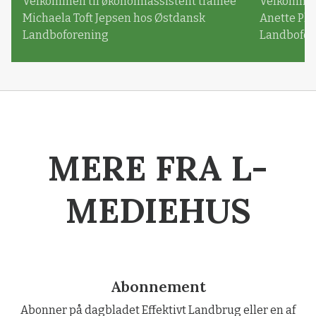
Velkommen til økonomiassistent trainee
Velkommen 
Michaela Toft Jepsen hos Østdansk
Anette Pl
Landboforening
Landbofor
MERE FRA L-
MEDIEHUS
Abonnement
Abonner på dagbladet Effektivt Landbrug eller en af