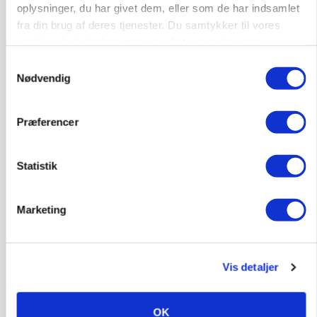
oplysninger, du har givet dem, eller som de har indsamlet
fra din brug af deres tjenester. Du samtykker til vores
POLITIK
»Nu stopper I«: Landbrugsdebattør og
cookies, hvis du fortsætter med at anvende vores
protestgruppe vil demonstrere mod ny
hjemmeside.
Samtykkevalg
gødskningslov
Nødvendig
Annonce
Præferencer
KVÆG
Snart kan man søge tilskud til naturprojekter
Statistik
Annonce
Loading...
Marketing
Vis detaljer
OK