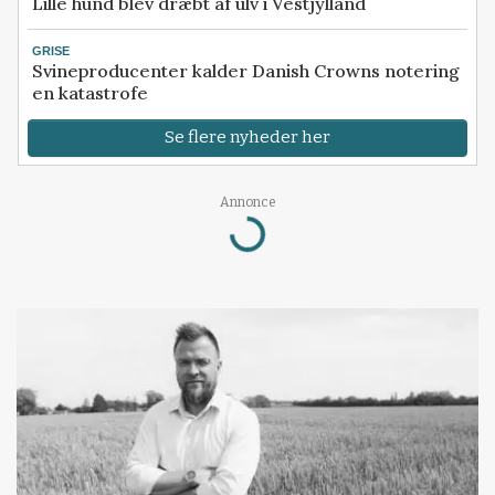
Lille hund blev dræbt af ulv i Vestjylland
GRISE
Svineproducenter kalder Danish Crowns notering
en katastrofe
Se flere nyheder her
Annonce
Loading...