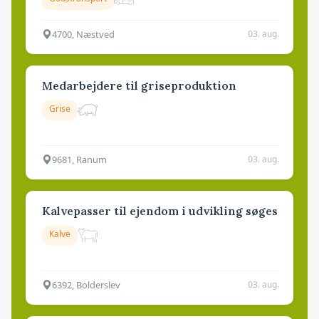
4700, Næstved
03. aug.
Medarbejdere til griseproduktion
Grise
9681, Ranum
03. aug.
Kalvepasser til ejendom i udvikling søges
Kalve
6392, Bolderslev
03. aug.