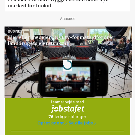
marked for biokul
Annonce
BUSINESS
Ejer eller medejer? Nyt tv-format udfordrer
landbrugets ejerstruktur
Annonce
Loading...
Jobs
i samarbejde med
76
ledige stillinger
Opret agent
Se alle jobs