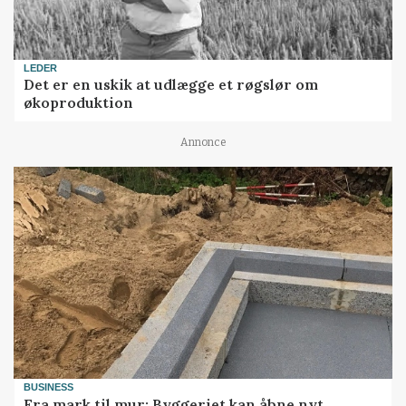
LEDER
Det er en uskik at udlægge et røgslør om
økoproduktion
Annonce
BUSINESS
Fra mark til mur: Byggeriet kan åbne nyt