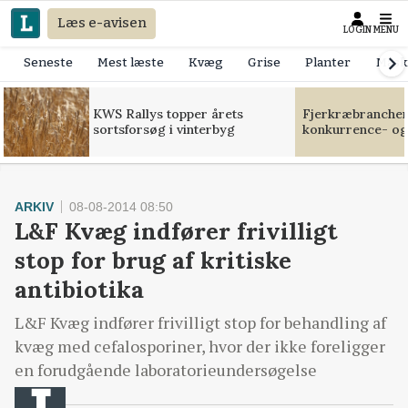
Læs e-avisen
LOGIN
MENU
Seneste
Mest læste
Kvæg
Grise
Planter
Mask
KWS Rallys topper årets
Fjerkræbranchen:
sortsforsøg i vinterbyg
konkurrence- og
ARKIV
08-08-2014 08:50
L&F Kvæg indfører frivilligt
stop for brug af kritiske
antibiotika
L&F Kvæg indfører frivilligt stop for behandling af
kvæg med cefalosporiner, hvor der ikke foreligger
en forudgående laboratorieundersøgelse