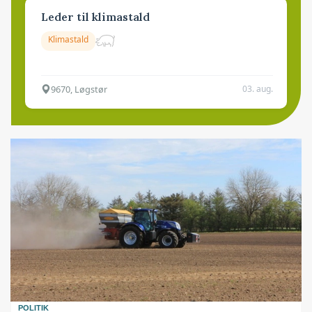
Leder til klimastald
Klimastald
9670, Løgstør
03. aug.
POLITIK