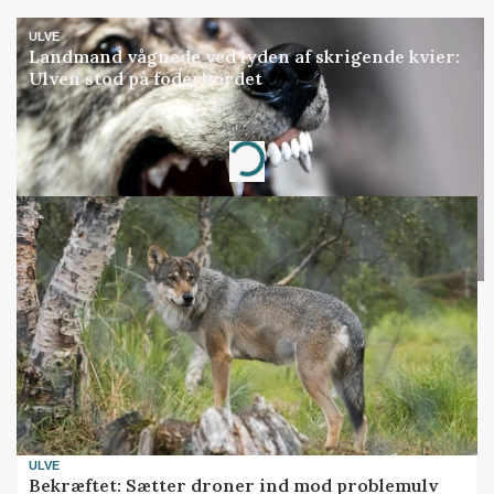
ULVE
Landmand vågnede ved lyden af skrigende kvier:
Ulven stod på foderbordet
Annonce
Loading...
ULVE
Bekræftet: Sætter droner ind mod problemulv