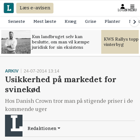
Læs e-avisen
LOGIN
MENU
Seneste
Mest læste
Kvæg
Grise
Planter
Mask
Kun landbruget selv kan
KWS Rallys toppe
beslutte, om man vil kæmpe
vinterbyg
juridisk for sin eksistens
ARKIV
24-07-2014 13:14
Usikkerhed på markedet for
svinekød
Hos Danish Crown tror man på stigende priser i de
kommende uger
Redaktionen