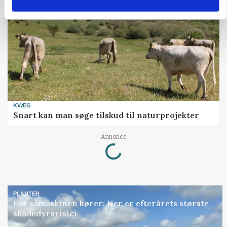
KVÆG
Snart kan man søge tilskud til naturprojekter
Loading...
Annonce
PLANTER
Før såmaskinen kører: Her er efterårets største
skadedyrsrisici