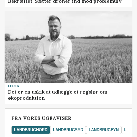
Bekræftet: Sætter droner ind mod problemulv
LEDER
Det er en uskik at udlægge et røgslør om
økoproduktion
FRA VORES UGEAVISER
LANDBRUGNORD
LANDBRUGSYD
LANDBRUGFYN
LAND