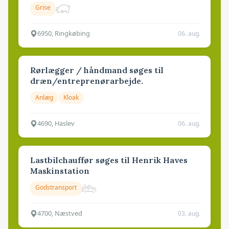
Grise
6950, Ringkøbing
06. aug.
Rørlægger / håndmand søges til
dræn/entreprenørarbejde.
Anlæg
Kloak
4690, Haslev
06. aug.
Lastbilchauffør søges til Henrik Haves
Maskinstation
Godstransport
4700, Næstved
03. aug.