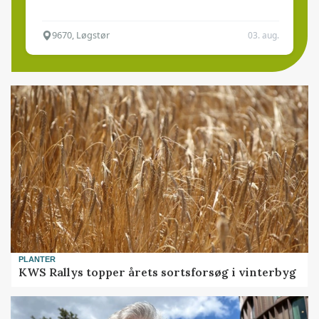
9670, Løgstør
03. aug.
PLANTER
KWS Rallys topper årets sortsforsøg i vinterbyg