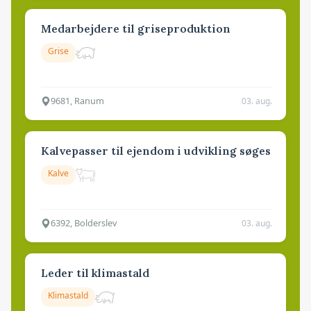
Medarbejdere til griseproduktion
Grise
9681, Ranum
03. aug.
Kalvepasser til ejendom i udvikling søges
Kalve
6392, Bolderslev
03. aug.
Leder til klimastald
Klimastald