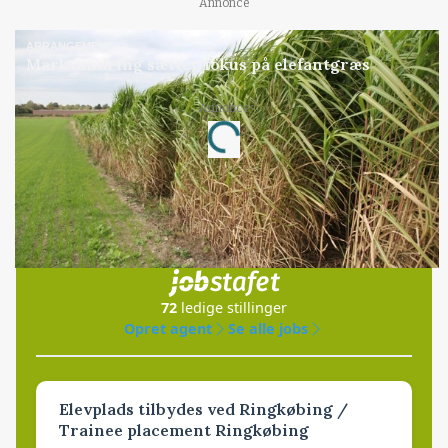
Annonce
ARRANGEMENT
Markvandring sætter fokus på elefantgræs
Annonce
Loading...
Jobs
i samarbejde med
72
ledige stillinger
Opret agent
Se alle jobs
Elevplads tilbydes ved Ringkøbing /
Trainee placement Ringkøbing