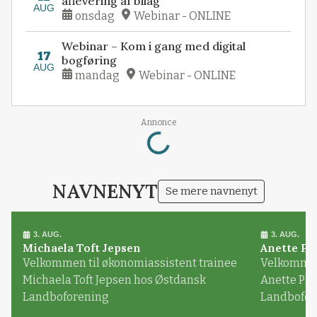
aflevering af bilag
AUG
onsdag
Webinar - ONLINE
Webinar – Kom i gang med digital
17
bogføring
AUG
mandag
Webinar - ONLINE
Loading...
Annonce
NAVNENYT
Se mere navnenyt
3. AUG.
3. AUG.
Michaela Toft Jepsen
Anette Pl
Velkommen til økonomiassistent trainee
Velkommen 
Michaela Toft Jepsen hos Østdansk
Anette Pl
Landboforening
Landbofor