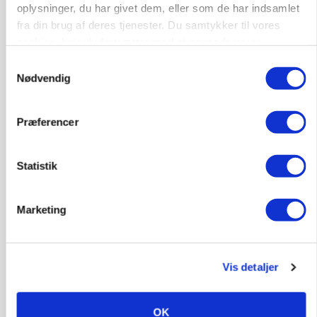
POLITIK
oplysninger, du har givet dem, eller som de har indsamlet
»Nu stopper I«: Landbrugsdebattør og
fra din brug af deres tjenester. Du samtykker til vores
protestgruppe vil demonstrere mod ny
cookies, hvis du fortsætter med at anvende vores
gødskningslov
hjemmeside.
Samtykkevalg
Nødvendig
Præferencer
Statistik
Marketing
POLITIK
Folketinget behandler ny gødskningslov: Sådan
kan den ændre din bedrift fra 2027
Vis detaljer
OK