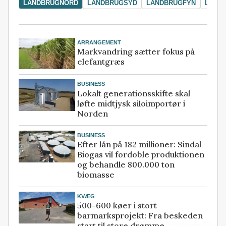
LANDBRUGNORD
LANDBRUGSYD
LANDBRUGFYN
LAND
ARRANGEMENT
Markvandring sætter fokus på
elefantgræs
BUSINESS
Lokalt generationsskifte skal
løfte midtjysk siloimportør i
Norden
BUSINESS
Efter lån på 182 millioner: Sindal
Biogas vil fordoble produktionen
og behandle 800.000 ton
biomasse
KVÆG
500-600 køer i stort
barmarksprojekt: Fra beskeden
start til store drømme