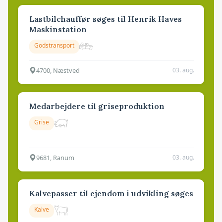
Lastbilchauffør søges til Henrik Haves
Maskinstation
Godstransport
4700, Næstved
03. aug.
Medarbejdere til griseproduktion
Grise
9681, Ranum
03. aug.
Kalvepasser til ejendom i udvikling søges
Kalve