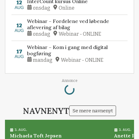
InterCount kursus Online
12
AUG
onsdag
Online
Webinar – Fordelene ved løbende
12
aflevering af bilag
AUG
onsdag
Webinar - ONLINE
Webinar – Kom i gang med digital
17
bogføring
AUG
mandag
Webinar - ONLINE
Loading...
Annonce
NAVNENYT
Se mere navnenyt
3. AUG.
3. AUG.
Michaela Toft Jepsen
Anette Pl