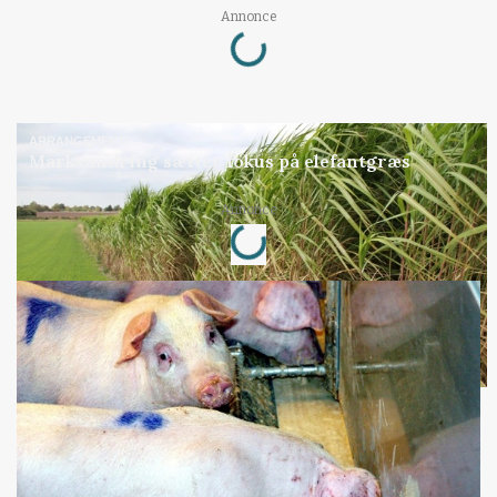
Loading...
Annonce
ARRANGEMENT
Markvandring sætter fokus på elefantgræs
Loading...
Annonce