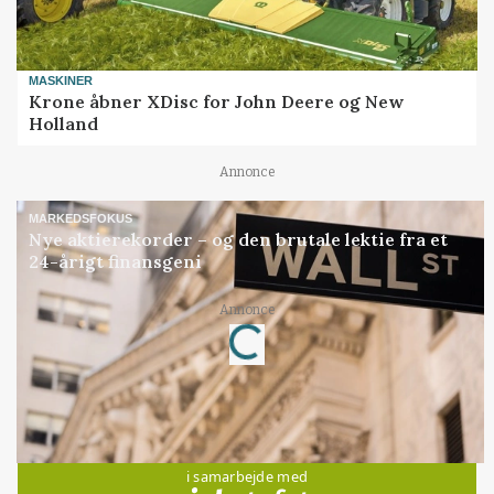
MASKINER
Krone åbner XDisc for John Deere og New
Holland
Annonce
MARKEDSFOKUS
Nye aktierekorder – og den brutale lektie fra et
24-årigt finansgeni
Loading...
Annonce
Jobs
i samarbejde med