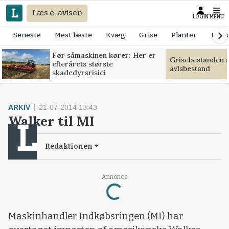
Læs e-avisen
LOGIN
MENU
Seneste
Mest læste
Kvæg
Grise
Planter
Mask
Før såmaskinen kører: Her er
Grisebestanden s
efterårets største
avlsbestand
skadedyrsrisici
ARKIV
21-07-2014 13:43
Walker til MI
Redaktionen
Loading...
Annonce
Maskinhandler Indkøbsringen (MI) har