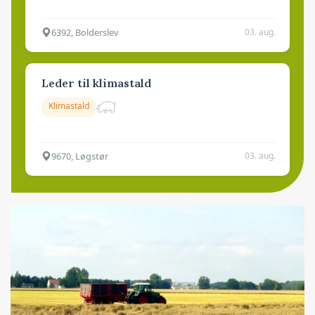
6392, Bolderslev
03. aug.
Leder til klimastald
Klimastald
9670, Løgstør
03. aug.