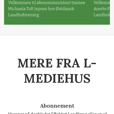
Velkommen til økonomiassistent trainee
Velkommen 
Michaela Toft Jepsen hos Østdansk
Anette Pl
Landboforening
Landbofor
MERE FRA L-
MEDIEHUS
Abonnement