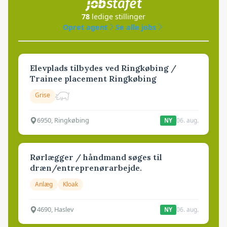
78
ledige stillinger
Opret agent
Se alle jobs
Elevplads tilbydes ved Ringkøbing /
Trainee placement Ringkøbing
Grise
6950, Ringkøbing
06. aug.
NY
Rørlægger / håndmand søges til
dræn/entreprenørarbejde.
Anlæg
Kloak
4690, Haslev
06. aug.
NY