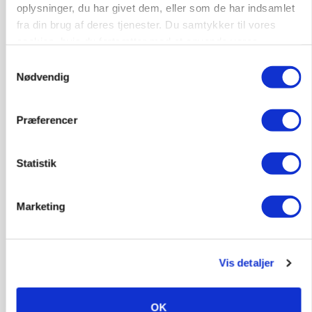
oplysninger, du har givet dem, eller som de har indsamlet
fra din brug af deres tjenester. Du samtykker til vores
cookies, hvis du fortsætter med at anvende vores
hjemmeside.
Samtykkevalg
Nødvendig
Præferencer
MARKED
Uændret notering: Spæde lyspunkter i fortsat
presset marked for oksekød
Statistik
Marketing
Vis detaljer
OK