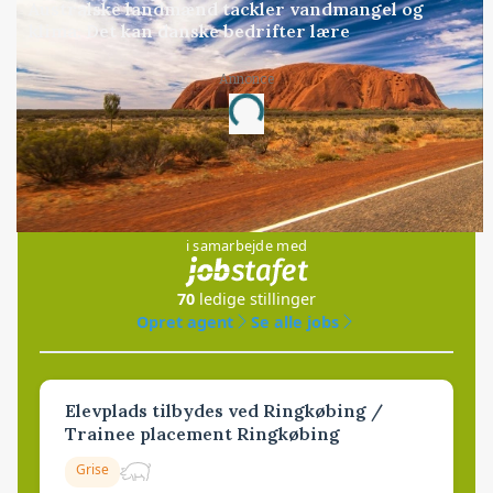
Australske landmænd tackler vandmangel og
klima: Det kan danske bedrifter lære
Annonce
Loading...
Jobs
i samarbejde med
70
ledige stillinger
Opret agent
Se alle jobs
Elevplads tilbydes ved Ringkøbing /
Trainee placement Ringkøbing
Grise