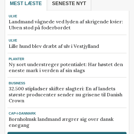
MEST LÆSTE
SENESTE NYT
ULVE
Landmand vågnede ved lyden af skrigende kvier:
Ulven stod på foderbordet
ULVE
Lille hund blev dræbt af ulv i Vestjylland
PLANTER
Ny sort understreger potentialet: Har høstet den
eneste mark i verden af sin slags
BUSINESS
32.500 stipladser skifter slagteri: En af landets
største producenter sender nu grisene til Danish
Crown
CAP-I-DANMARK
Bornholmsk landmand ærgrer sig over dansk
enegang