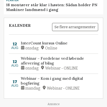
PLANTER
18 montører står klar i høsten: Sådan holder PN
Maskiner landmænd i gang
KALENDER
Se flere arrangementer
InterCount kursus Online
12
AUG
onsdag
Online
Webinar – Fordelene ved løbende
12
aflevering af bilag
AUG
onsdag
Webinar - ONLINE
Webinar – Kom i gang med digital
17
bogføring
AUG
mandag
Webinar - ONLINE
Loading...
Annonce