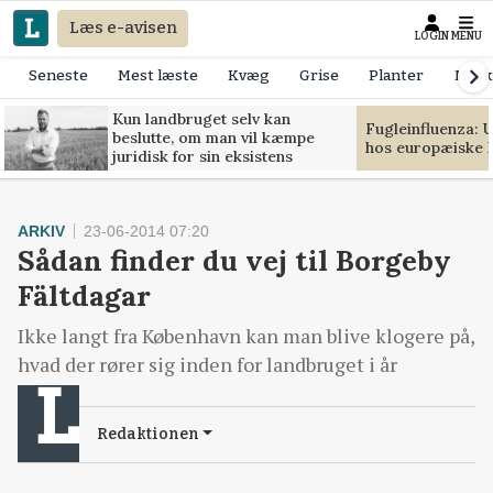
Læs e-avisen
LOGIN
MENU
Seneste
Mest læste
Kvæg
Grise
Planter
Mask
Kun landbruget selv kan
Fugleinfluenza: 
beslutte, om man vil kæmpe
hos europæiske 
juridisk for sin eksistens
ARKIV
23-06-2014 07:20
Sådan finder du vej til Borgeby
Fältdagar
Ikke langt fra København kan man blive klogere på,
hvad der rører sig inden for landbruget i år
Redaktionen