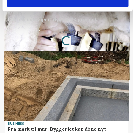
Annonce
MARKED
Russisk mælkepris dykker 23 procent
Loading...
Annonce
BUSINESS
Fra mark til mur: Byggeriet kan åbne nyt